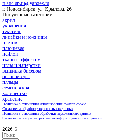
filaticlub.ru@yandex.ru
г. Новосибирск, ул. Крылова, 26
Популярные категории:
акрил
украшения
текстиль
линейки и ножницы
цветов
плюшевая
нейлон
ткани с эффектом
иглы и наперстки
вышивка бисером
органайзеры
пяльцы
семеновская
количество
хранение
Политика в отношении использования файлов cookie
Согласие на обработку персональных данных
Политика в отношении обработки персональных данных
Согласие на получение рекламно-информационных материалов
2026 ©