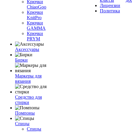
классы
до
Крючки
Лицензии
ChiaoGoo
Политика
Крючки
KnitPro
Крючки
GAMMA
Крючки
PRYM
Аксессуары
Бирки
Маркеры для
вязания
Средство для
стирки
Помпоны
Спицы
Спицы