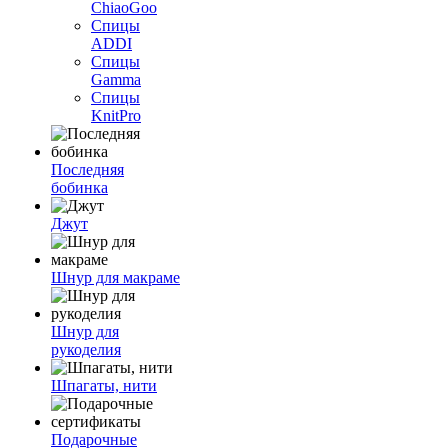
ChiaoGoo
Спицы
ADDI
Спицы
Gamma
Спицы
KnitPro
Последняя
бобинка
Джут
Шнур для макраме
Шнур для
рукоделия
Шпагаты, нити
Подарочные