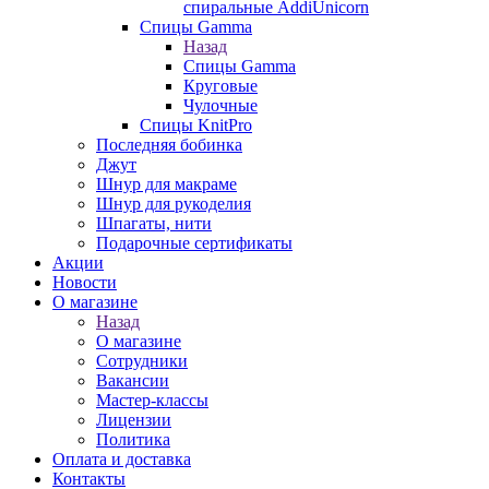
спиральные AddiUnicorn
Спицы Gamma
Назад
Спицы Gamma
Круговые
Чулочные
Спицы KnitPro
Последняя бобинка
Джут
Шнур для макраме
Шнур для рукоделия
Шпагаты, нити
Подарочные сертификаты
Акции
Новости
О магазине
Назад
О магазине
Сотрудники
Вакансии
Мастер-классы
Лицензии
Политика
Оплата и доставка
Контакты