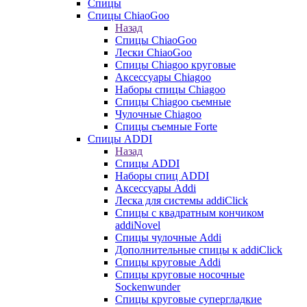
Спицы
Спицы ChiaoGoo
Назад
Спицы ChiaoGoo
Лески ChiaoGoo
Cпицы Сhiagoo круговые
Аксессуары Chiagoo
Наборы спицы Chiagoo
Спицы Chiagoo сьемные
Чулочные Chiagoo
Спицы съемные Forte
Спицы ADDI
Назад
Спицы ADDI
Наборы спиц ADDI
Аксессуары Addi
Леска для системы addiClick
Спицы с квадратным кончиком
addiNovel
Спицы чулочные Addi
Дополнительные спицы к addiClick
Спицы круговые Addi
Спицы круговые носочные
Sockenwunder
Спицы круговые супергладкие