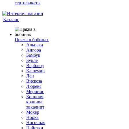
сертификаты
Каталог
Пряжа в бобинах
Альпака
Ангора
Бамбук
Букле
Верблюд
Кашемир
Лён
Вискоза
Люрекс
Меринос
Конопля,
крапива,
эвкалипт
Мохер
Норка
Носочная
Пайетки