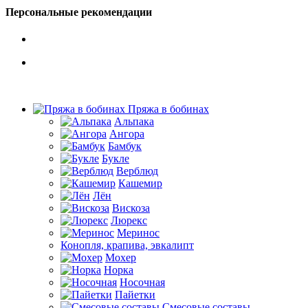
Персональные рекомендации
Пряжа в бобинах
Альпака
Ангора
Бамбук
Букле
Верблюд
Кашемир
Лён
Вискоза
Люрекс
Меринос
Конопля, крапива, эвкалипт
Мохер
Норка
Носочная
Пайетки
Смесовые составы