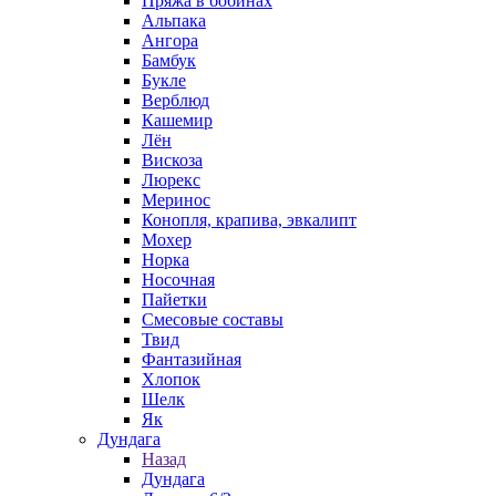
Пряжа в бобинах
Альпака
Ангора
Бамбук
Букле
Верблюд
Кашемир
Лён
Вискоза
Люрекс
Меринос
Конопля, крапива, эвкалипт
Мохер
Норка
Носочная
Пайетки
Смесовые составы
Твид
Фантазийная
Хлопок
Шелк
Як
Дундага
Назад
Дундага