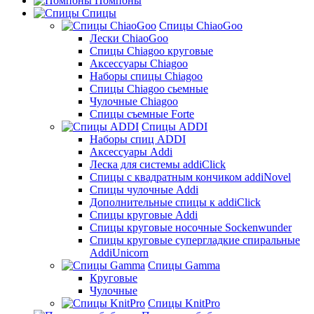
Помпоны
Спицы
Спицы ChiaoGoo
Лески ChiaoGoo
Cпицы Сhiagoo круговые
Аксессуары Chiagoo
Наборы спицы Chiagoo
Спицы Chiagoo сьемные
Чулочные Chiagoo
Спицы съемные Forte
Спицы ADDI
Наборы спиц ADDI
Аксессуары Addi
Леска для системы addiClick
Спицы с квадратным кончиком addiNovel
Спицы чулочные Addi
Дополнительные спицы к addiClick
Спицы круговые Addi
Спицы круговые носочные Sockenwunder
Спицы круговые супергладкие спиральные
AddiUnicorn
Спицы Gamma
Круговые
Чулочные
Спицы KnitPro