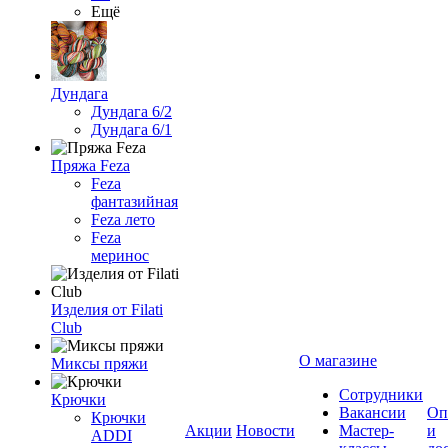
Ещё
Дундага
Дундага 6/2
Дундага 6/1
Пряжа Feza
Feza
фантазийная
Feza лето
Feza
меринос
Изделия от Filati
Club
О магазине
Миксы пряжи
Сотрудники
Крючки
Вакансии
Оп
Крючки
Акции
Новости
Мастер-
и
ADDI