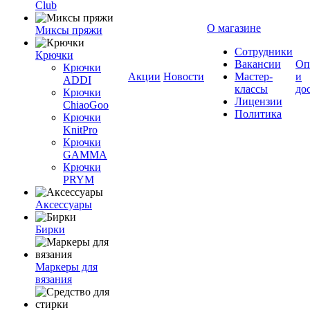
Club
О магазине
Миксы пряжи
Сотрудники
Крючки
Вакансии
Оп
Крючки
Акции
Новости
Мастер-
и
ADDI
классы
до
Крючки
Лицензии
ChiaoGoo
Политика
Крючки
KnitPro
Крючки
GAMMA
Крючки
PRYM
Аксессуары
Бирки
Маркеры для
вязания