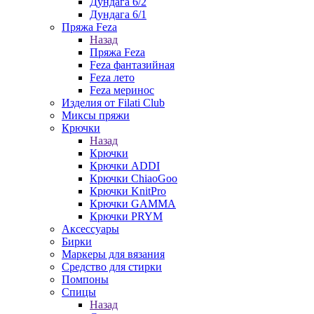
Дундага 6/2
Дундага 6/1
Пряжа Feza
Назад
Пряжа Feza
Feza фантазийная
Feza лето
Feza меринос
Изделия от Filati Club
Миксы пряжи
Крючки
Назад
Крючки
Крючки ADDI
Крючки ChiaoGoo
Крючки KnitPro
Крючки GAMMA
Крючки PRYM
Аксессуары
Бирки
Маркеры для вязания
Средство для стирки
Помпоны
Спицы
Назад