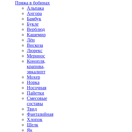
Пряжа в бобинах
Альпака
Ангора
Бамбук
Букле
Верблюд
Кашемир
Лён
Вискоза
Люрекс
Меринос
Конопля,
крапива,
эвкалипт
Мохер
Норка
Носочная
Пайетки
Смесовые
составы
Твид
Фантазийная
Хлопок
Шелк
Як