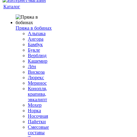
Каталог
Пряжа в бобинах
Альпака
Ангора
Бамбук
Букле
Верблюд
Кашемир
Лён
Вискоза
Люрекс
Меринос
Конопля,
крапива,
эвкалипт
Мохер
Норка
Носочная
Пайетки
Смесовые
составы