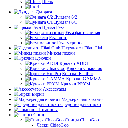
Шелк
Як
Дундага
Дундага 6/2
Дундага 6/1
Пряжа Feza
Feza фантазийная
Feza лето
Feza меринос
Изделия от Filati Club
Миксы пряжи
Крючки
Крючки ADDI
Крючки ChiaoGoo
Крючки KnitPro
Крючки GAMMA
Крючки PRYM
Аксессуары
Бирки
Маркеры для вязания
Средство для стирки
Помпоны
Спицы
Спицы ChiaoGoo
Лески ChiaoGoo