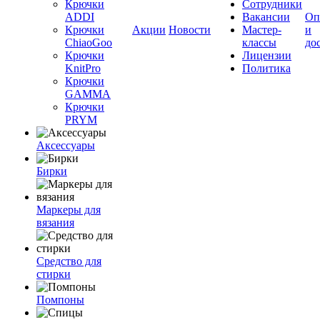
Крючки
Сотрудники
ADDI
Вакансии
Оп
Крючки
Акции
Новости
Мастер-
и
ChiaoGoo
классы
до
Крючки
Лицензии
KnitPro
Политика
Крючки
GAMMA
Крючки
PRYM
Аксессуары
Бирки
Маркеры для
вязания
Средство для
стирки
Помпоны