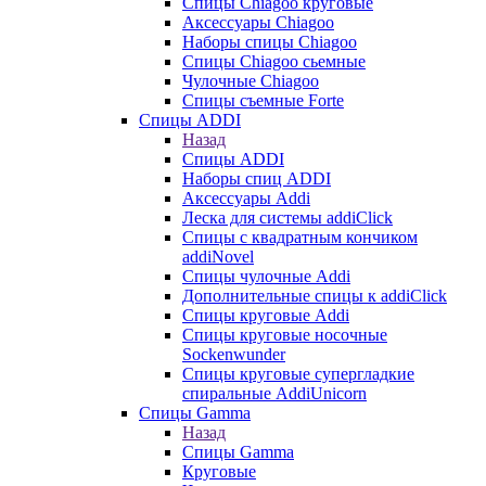
Cпицы Сhiagoo круговые
Аксессуары Chiagoo
Наборы спицы Chiagoo
Спицы Chiagoo сьемные
Чулочные Chiagoo
Спицы съемные Forte
Спицы ADDI
Назад
Спицы ADDI
Наборы спиц ADDI
Аксессуары Addi
Леска для системы addiClick
Спицы с квадратным кончиком
addiNovel
Спицы чулочные Addi
Дополнительные спицы к addiClick
Спицы круговые Addi
Спицы круговые носочные
Sockenwunder
Спицы круговые супергладкие
спиральные AddiUnicorn
Спицы Gamma
Назад
Спицы Gamma
Круговые