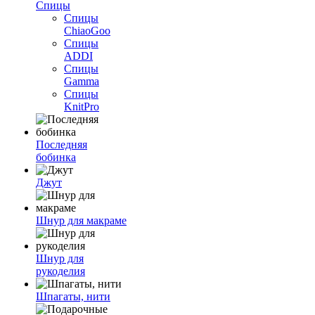
Спицы
Спицы
ChiaoGoo
Спицы
ADDI
Спицы
Gamma
Спицы
KnitPro
Последняя
бобинка
Джут
Шнур для макраме
Шнур для
рукоделия
Шпагаты, нити