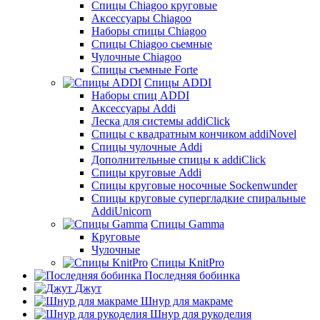
Cпицы Сhiagoo круговые
Аксессуары Chiagoo
Наборы спицы Chiagoo
Спицы Chiagoo сьемные
Чулочные Chiagoo
Спицы съемные Forte
Спицы ADDI
Наборы спиц ADDI
Аксессуары Addi
Леска для системы addiClick
Спицы с квадратным кончиком addiNovel
Спицы чулочные Addi
Дополнительные спицы к addiClick
Спицы круговые Addi
Спицы круговые носочные Sockenwunder
Спицы круговые супергладкие спиральные
AddiUnicorn
Спицы Gamma
Круговые
Чулочные
Спицы KnitPro
Последняя бобинка
Джут
Шнур для макраме
Шнур для рукоделия