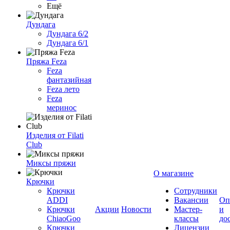
Ещё
Дундага
Дундага 6/2
Дундага 6/1
Пряжа Feza
Feza
фантазийная
Feza лето
Feza
меринос
Изделия от Filati
Club
Миксы пряжи
О магазине
Крючки
Крючки
Сотрудники
ADDI
Вакансии
Оп
Крючки
Акции
Новости
Мастер-
и
ChiaoGoo
классы
до
Крючки
Лицензии