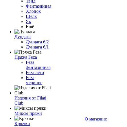
Твид
Фантазийная
Хлопок
Шелк
Як
Ещё
Дундага
Дундага 6/2
Дундага 6/1
Пряжа Feza
Feza
фантазийная
Feza лето
Feza
меринос
Изделия от Filati
Club
Миксы пряжи
О магазине
Крючки