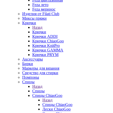
Feza фантазийная
Feza лето
Feza меринос
Изделия от Filati Club
Миксы пряжи
Крючки
Назад
Крючки
Крючки ADDI
Крючки ChiaoGoo
Крючки KnitPro
Крючки GAMMA
Крючки PRYM
Аксессуары
Бирки
Маркеры для вязания
Средство для стирки
Помпоны
Спицы
Назад
Спицы
Спицы ChiaoGoo
Назад
Спицы ChiaoGoo
Лески ChiaoGoo