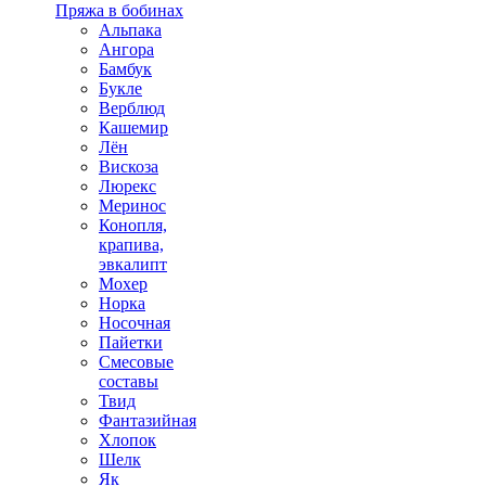
Пряжа в бобинах
Альпака
Ангора
Бамбук
Букле
Верблюд
Кашемир
Лён
Вискоза
Люрекс
Меринос
Конопля,
крапива,
эвкалипт
Мохер
Норка
Носочная
Пайетки
Смесовые
составы
Твид
Фантазийная
Хлопок
Шелк
Як