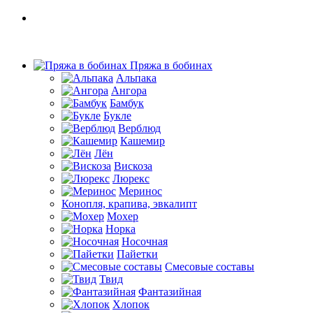
Пряжа в бобинах
Альпака
Ангора
Бамбук
Букле
Верблюд
Кашемир
Лён
Вискоза
Люрекс
Меринос
Конопля, крапива, эвкалипт
Мохер
Норка
Носочная
Пайетки
Смесовые составы
Твид
Фантазийная
Хлопок