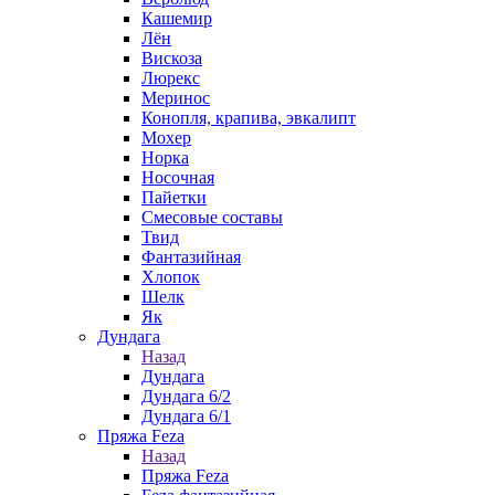
Кашемир
Лён
Вискоза
Люрекс
Меринос
Конопля, крапива, эвкалипт
Мохер
Норка
Носочная
Пайетки
Смесовые составы
Твид
Фантазийная
Хлопок
Шелк
Як
Дундага
Назад
Дундага
Дундага 6/2
Дундага 6/1
Пряжа Feza
Назад
Пряжа Feza