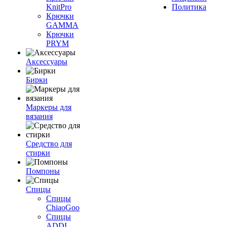
KnitPro
Политика
Крючки
GAMMA
Крючки
PRYM
Аксессуары
Бирки
Маркеры для
вязания
Средство для
стирки
Помпоны
Спицы
Спицы
ChiaoGoo
Спицы
ADDI