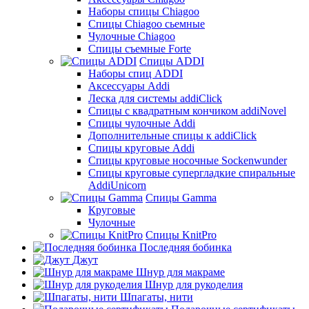
Наборы спицы Chiagoo
Спицы Chiagoo сьемные
Чулочные Chiagoo
Спицы съемные Forte
Спицы ADDI
Наборы спиц ADDI
Аксессуары Addi
Леска для системы addiClick
Спицы с квадратным кончиком addiNovel
Спицы чулочные Addi
Дополнительные спицы к addiClick
Спицы круговые Addi
Спицы круговые носочные Sockenwunder
Спицы круговые супергладкие спиральные
AddiUnicorn
Спицы Gamma
Круговые
Чулочные
Спицы KnitPro
Последняя бобинка
Джут
Шнур для макраме
Шнур для рукоделия
Шпагаты, нити