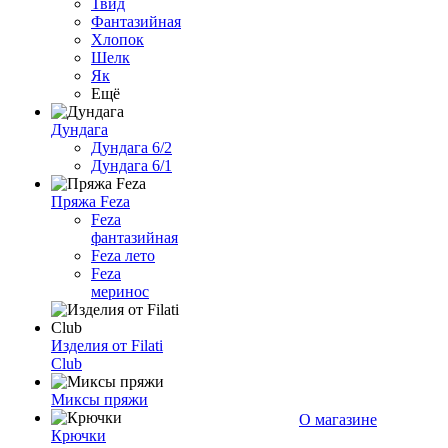
Твид
Фантазийная
Хлопок
Шелк
Як
Ещё
Дундага
Дундага 6/2
Дундага 6/1
Пряжа Feza
Feza
фантазийная
Feza лето
Feza
меринос
Изделия от Filati
Club
Миксы пряжи
О магазине
Крючки