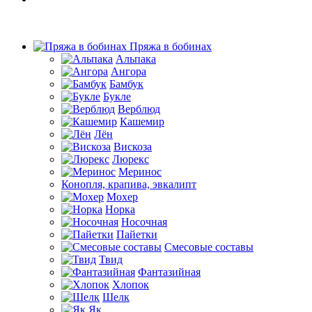
Пряжа в бобинах
Альпака
Ангора
Бамбук
Букле
Верблюд
Кашемир
Лён
Вискоза
Люрекс
Меринос
Конопля, крапива, эвкалипт
Мохер
Норка
Носочная
Пайетки
Смесовые составы
Твид
Фантазийная
Хлопок
Шелк
Як