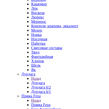
Кашемир
Лён
Вискоза
Люрекс
Меринос
Конопля, крапива, эвкалипт
Мохер
Норка
Носочная
Пайетки
Смесовые составы
Твид
Фантазийная
Хлопок
Шелк
Як
Дундага
Назад
Дундага
Дундага 6/2
Дундага 6/1
Пряжа Feza
Назад
Пряжа Feza