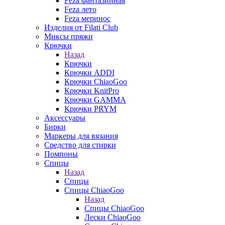
Feza фантазийная
Feza лето
Feza меринос
Изделия от Filati Club
Миксы пряжи
Крючки
Назад
Крючки
Крючки ADDI
Крючки ChiaoGoo
Крючки KnitPro
Крючки GAMMA
Крючки PRYM
Аксессуары
Бирки
Маркеры для вязания
Средство для стирки
Помпоны
Спицы
Назад
Спицы
Спицы ChiaoGoo
Назад
Спицы ChiaoGoo
Лески ChiaoGoo