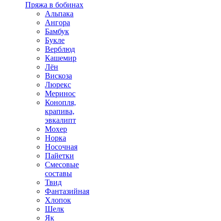
Пряжа в бобинах
Альпака
Ангора
Бамбук
Букле
Верблюд
Кашемир
Лён
Вискоза
Люрекс
Меринос
Конопля,
крапива,
эвкалипт
Мохер
Норка
Носочная
Пайетки
Смесовые
составы
Твид
Фантазийная
Хлопок
Шелк
Як