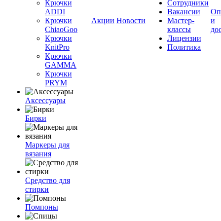
Крючки
Сотрудники
ADDI
Вакансии
Оп
Крючки
Акции
Новости
Мастер-
и
ChiaoGoo
классы
до
Крючки
Лицензии
KnitPro
Политика
Крючки
GAMMA
Крючки
PRYM
Аксессуары
Бирки
Маркеры для
вязания
Средство для
стирки
Помпоны