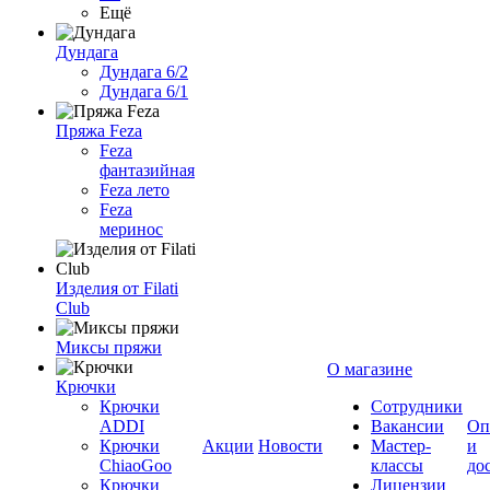
Ещё
Дундага
Дундага 6/2
Дундага 6/1
Пряжа Feza
Feza
фантазийная
Feza лето
Feza
меринос
Изделия от Filati
Club
Миксы пряжи
О магазине
Крючки
Крючки
Сотрудники
ADDI
Вакансии
Оп
Крючки
Акции
Новости
Мастер-
и
ChiaoGoo
классы
до
Крючки
Лицензии