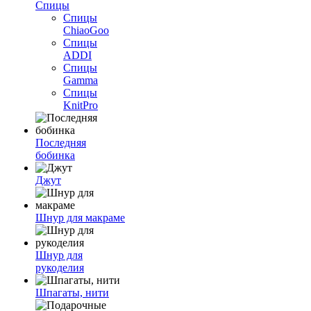
Спицы
Спицы
ChiaoGoo
Спицы
ADDI
Спицы
Gamma
Спицы
KnitPro
Последняя
бобинка
Джут
Шнур для макраме
Шнур для
рукоделия
Шпагаты, нити