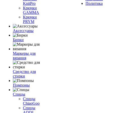
KnitPro
Политика
Крючки
GAMMA
Крючки
PRYM
Аксессуары
Бирки
Маркеры для
вязания
Средство для
стирки
Помпоны
Спицы
Спицы
ChiaoGoo
Спицы
ADDI