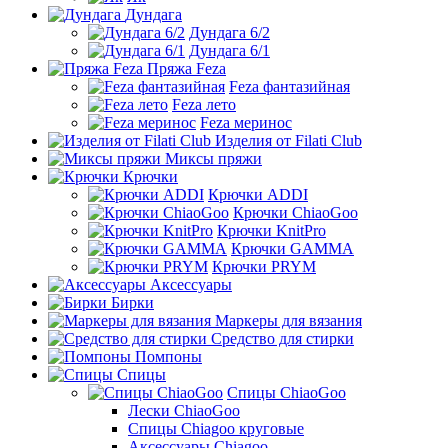
Дундага
Дундага 6/2
Дундага 6/1
Пряжа Feza
Feza фантазийная
Feza лето
Feza меринос
Изделия от Filati Club
Миксы пряжи
Крючки
Крючки ADDI
Крючки ChiaoGoo
Крючки KnitPro
Крючки GAMMA
Крючки PRYM
Аксессуары
Бирки
Маркеры для вязания
Средство для стирки
Помпоны
Спицы
Спицы ChiaoGoo
Лески ChiaoGoo
Cпицы Сhiagoo круговые
Аксессуары Chiagoo