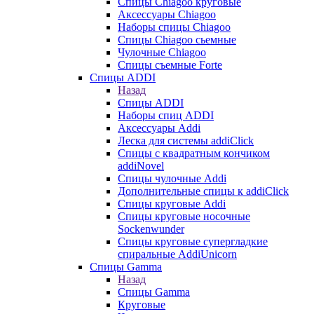
Cпицы Сhiagoo круговые
Аксессуары Chiagoo
Наборы спицы Chiagoo
Спицы Chiagoo сьемные
Чулочные Chiagoo
Спицы съемные Forte
Спицы ADDI
Назад
Спицы ADDI
Наборы спиц ADDI
Аксессуары Addi
Леска для системы addiClick
Спицы с квадратным кончиком
addiNovel
Спицы чулочные Addi
Дополнительные спицы к addiClick
Спицы круговые Addi
Спицы круговые носочные
Sockenwunder
Спицы круговые супергладкие
спиральные AddiUnicorn
Спицы Gamma
Назад
Спицы Gamma
Круговые