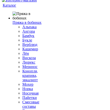
Каталог
Пряжа в бобинах
Альпака
Ангора
Бамбук
Букле
Верблюд
Кашемир
Лён
Вискоза
Люрекс
Меринос
Конопля,
крапива,
эвкалипт
Мохер
Норка
Носочная
Пайетки
Смесовые
составы