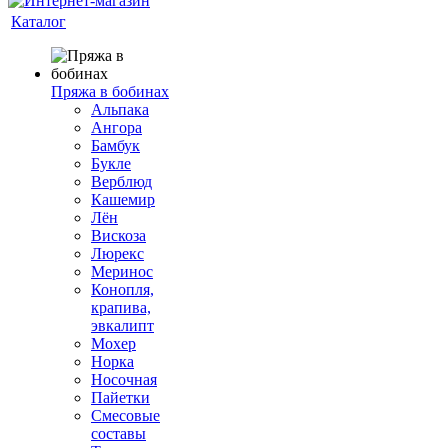
Каталог
Пряжа в бобинах
Альпака
Ангора
Бамбук
Букле
Верблюд
Кашемир
Лён
Вискоза
Люрекс
Меринос
Конопля,
крапива,
эвкалипт
Мохер
Норка
Носочная
Пайетки
Смесовые
составы