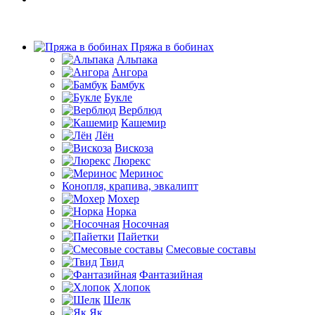
Пряжа в бобинах
Альпака
Ангора
Бамбук
Букле
Верблюд
Кашемир
Лён
Вискоза
Люрекс
Меринос
Конопля, крапива, эвкалипт
Мохер
Норка
Носочная
Пайетки
Смесовые составы
Твид
Фантазийная
Хлопок
Шелк
Як