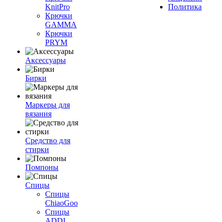
KnitPro
Политика
Крючки
GAMMA
Крючки
PRYM
Аксессуары
Бирки
Маркеры для
вязания
Средство для
стирки
Помпоны
Спицы
Спицы
ChiaoGoo
Спицы
ADDI