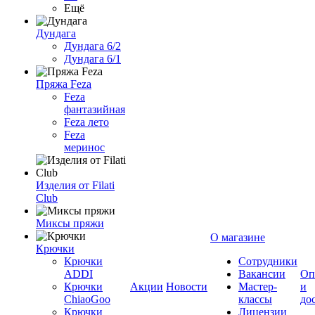
Ещё
Дундага
Дундага 6/2
Дундага 6/1
Пряжа Feza
Feza
фантазийная
Feza лето
Feza
меринос
Изделия от Filati
Club
Миксы пряжи
О магазине
Крючки
Крючки
Сотрудники
ADDI
Вакансии
Оп
Крючки
Акции
Новости
Мастер-
и
ChiaoGoo
классы
до
Крючки
Лицензии