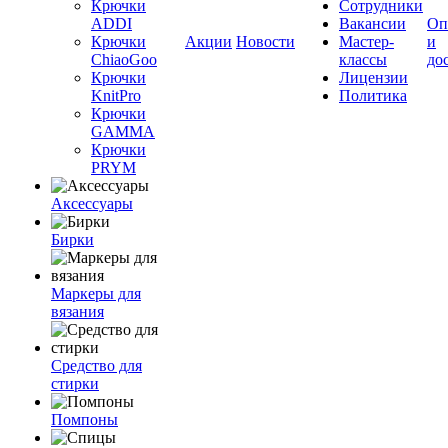
Крючки
Сотрудники
ADDI
Вакансии
Оп
Крючки
Акции
Новости
Мастер-
и
ChiaoGoo
классы
до
Крючки
Лицензии
KnitPro
Политика
Крючки
GAMMA
Крючки
PRYM
Аксессуары
Бирки
Маркеры для
вязания
Средство для
стирки
Помпоны