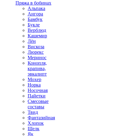
Пряжа в бобинах
Альпака
Ангора
Бамбук
Букле
Верблюд
Кашемир
Лён
Вискоза
Люрекс
Меринос
Конопля,
крапива,
эвкалипт
Мохер
Норка
Носочная
Пайетки
Смесовые
составы
Твид
Фантазийная
Хлопок
Шелк
Як