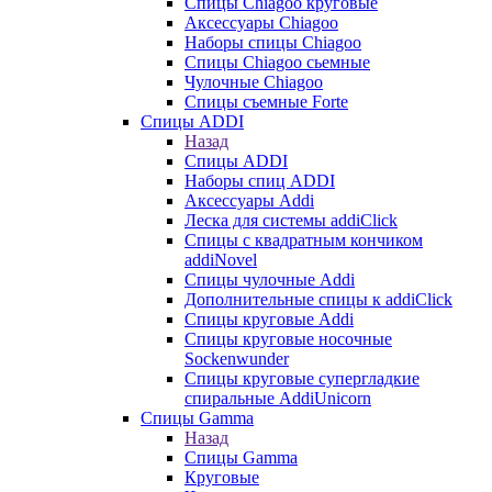
Cпицы Сhiagoo круговые
Аксессуары Chiagoo
Наборы спицы Chiagoo
Спицы Chiagoo сьемные
Чулочные Chiagoo
Спицы съемные Forte
Спицы ADDI
Назад
Спицы ADDI
Наборы спиц ADDI
Аксессуары Addi
Леска для системы addiClick
Спицы с квадратным кончиком
addiNovel
Спицы чулочные Addi
Дополнительные спицы к addiClick
Спицы круговые Addi
Спицы круговые носочные
Sockenwunder
Спицы круговые супергладкие
спиральные AddiUnicorn
Спицы Gamma
Назад
Спицы Gamma
Круговые