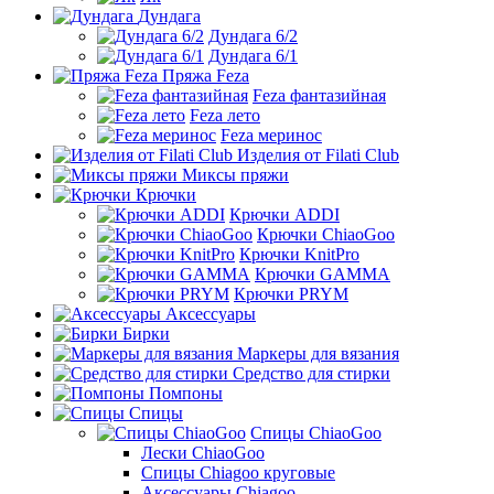
Дундага
Дундага 6/2
Дундага 6/1
Пряжа Feza
Feza фантазийная
Feza лето
Feza меринос
Изделия от Filati Club
Миксы пряжи
Крючки
Крючки ADDI
Крючки ChiaoGoo
Крючки KnitPro
Крючки GAMMA
Крючки PRYM
Аксессуары
Бирки
Маркеры для вязания
Средство для стирки
Помпоны
Спицы
Спицы ChiaoGoo
Лески ChiaoGoo
Cпицы Сhiagoo круговые
Аксессуары Chiagoo