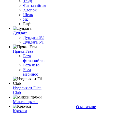
Твид
Фантазийная
Хлопок
Шелк
Як
Ещё
Дундага
Дундага 6/2
Дундага 6/1
Пряжа Feza
Feza
фантазийная
Feza лето
Feza
меринос
Изделия от Filati
Club
Миксы пряжи
О магазине
Крючки