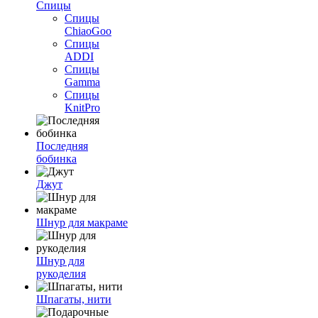
Спицы
Спицы
ChiaoGoo
Спицы
ADDI
Спицы
Gamma
Спицы
KnitPro
Последняя
бобинка
Джут
Шнур для макраме
Шнур для
рукоделия
Шпагаты, нити