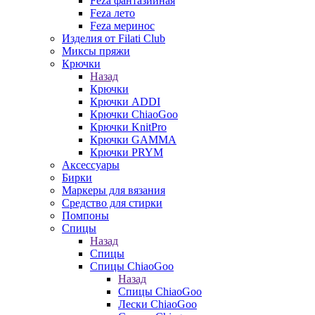
Feza фантазийная
Feza лето
Feza меринос
Изделия от Filati Club
Миксы пряжи
Крючки
Назад
Крючки
Крючки ADDI
Крючки ChiaoGoo
Крючки KnitPro
Крючки GAMMA
Крючки PRYM
Аксессуары
Бирки
Маркеры для вязания
Средство для стирки
Помпоны
Спицы
Назад
Спицы
Спицы ChiaoGoo
Назад
Спицы ChiaoGoo
Лески ChiaoGoo