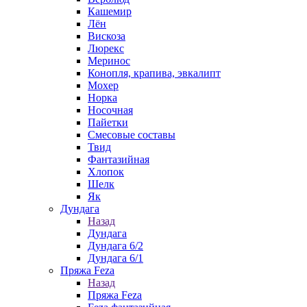
Кашемир
Лён
Вискоза
Люрекс
Меринос
Конопля, крапива, эвкалипт
Мохер
Норка
Носочная
Пайетки
Смесовые составы
Твид
Фантазийная
Хлопок
Шелк
Як
Дундага
Назад
Дундага
Дундага 6/2
Дундага 6/1
Пряжа Feza
Назад
Пряжа Feza