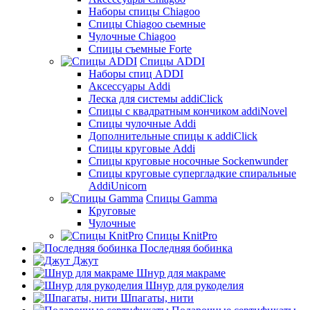
Наборы спицы Chiagoo
Спицы Chiagoo сьемные
Чулочные Chiagoo
Спицы съемные Forte
Спицы ADDI
Наборы спиц ADDI
Аксессуары Addi
Леска для системы addiClick
Спицы с квадратным кончиком addiNovel
Спицы чулочные Addi
Дополнительные спицы к addiClick
Спицы круговые Addi
Спицы круговые носочные Sockenwunder
Спицы круговые супергладкие спиральные
AddiUnicorn
Спицы Gamma
Круговые
Чулочные
Спицы KnitPro
Последняя бобинка
Джут
Шнур для макраме
Шнур для рукоделия
Шпагаты, нити