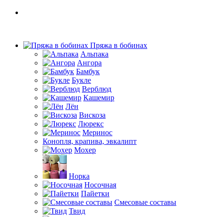
Пряжа в бобинах
Альпака
Ангора
Бамбук
Букле
Верблюд
Кашемир
Лён
Вискоза
Люрекс
Меринос
Конопля, крапива, эвкалипт
Мохер
Норка
Носочная
Пайетки
Смесовые составы
Твид