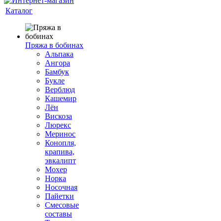
Каталог
Пряжа в бобинах
Альпака
Ангора
Бамбук
Букле
Верблюд
Кашемир
Лён
Вискоза
Люрекс
Меринос
Конопля,
крапива,
эвкалипт
Мохер
Норка
Носочная
Пайетки
Смесовые
составы