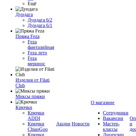
Ещё
Дундага
Дундага 6/2
Дундага 6/1
Пряжа Feza
Feza
фантазийная
Feza лето
Feza
меринос
Изделия от Filati
Club
Миксы пряжи
О магазине
Крючки
Крючки
Сотрудники
ADDI
Вакансии
Оп
Крючки
Акции
Новости
Мастер-
и
ChiaoGoo
классы
до
Крючки
Лицензии