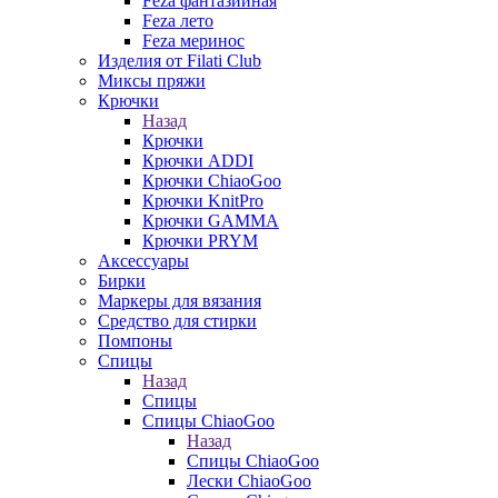
Feza фантазийная
Feza лето
Feza меринос
Изделия от Filati Club
Миксы пряжи
Крючки
Назад
Крючки
Крючки ADDI
Крючки ChiaoGoo
Крючки KnitPro
Крючки GAMMA
Крючки PRYM
Аксессуары
Бирки
Маркеры для вязания
Средство для стирки
Помпоны
Спицы
Назад
Спицы
Спицы ChiaoGoo
Назад
Спицы ChiaoGoo
Лески ChiaoGoo