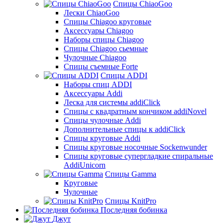
Спицы ChiaoGoo
Лески ChiaoGoo
Cпицы Сhiagoo круговые
Аксессуары Chiagoo
Наборы спицы Chiagoo
Спицы Chiagoo сьемные
Чулочные Chiagoo
Спицы съемные Forte
Спицы ADDI
Наборы спиц ADDI
Аксессуары Addi
Леска для системы addiClick
Спицы с квадратным кончиком addiNovel
Спицы чулочные Addi
Дополнительные спицы к addiClick
Спицы круговые Addi
Спицы круговые носочные Sockenwunder
Спицы круговые супергладкие спиральные
AddiUnicorn
Спицы Gamma
Круговые
Чулочные
Спицы KnitPro
Последняя бобинка
Джут