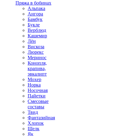
Пряжа в бобинах
Альпака
Ангора
Бамбук
Букле
Верблюд
Кашемир
Лён
Вискоза
Люрекс
Меринос
Конопля,
крапива,
эвкалипт
Мохер
Норка
Носочная
Пайетки
Смесовые
составы
Твид
Фантазийная
Хлопок
Шелк
Як