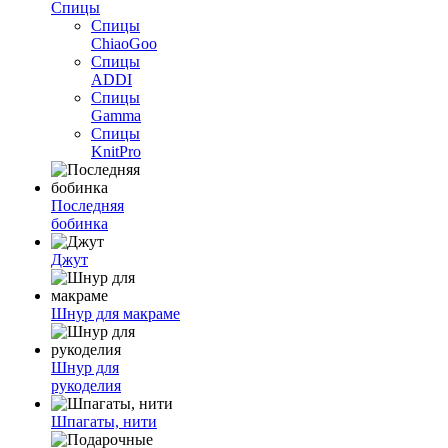
Спицы
Спицы
ChiaoGoo
Спицы
ADDI
Спицы
Gamma
Спицы
KnitPro
Последняя
бобинка
Джут
Шнур для макраме
Шнур для
рукоделия
Шпагаты, нити