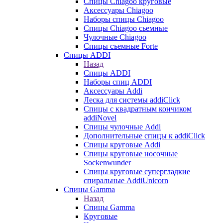
Cпицы Сhiagoo круговые
Аксессуары Chiagoo
Наборы спицы Chiagoo
Спицы Chiagoo сьемные
Чулочные Chiagoo
Спицы съемные Forte
Спицы ADDI
Назад
Спицы ADDI
Наборы спиц ADDI
Аксессуары Addi
Леска для системы addiClick
Спицы с квадратным кончиком
addiNovel
Спицы чулочные Addi
Дополнительные спицы к addiClick
Спицы круговые Addi
Спицы круговые носочные
Sockenwunder
Спицы круговые супергладкие
спиральные AddiUnicorn
Спицы Gamma
Назад
Спицы Gamma
Круговые