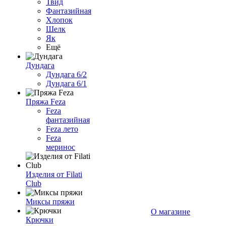
Твид
Фантазийная
Хлопок
Шелк
Як
Ещё
Дундага
Дундага 6/2
Дундага 6/1
Пряжа Feza
Feza
фантазийная
Feza лето
Feza
меринос
Изделия от Filati
Club
Миксы пряжи
О магазине
Крючки