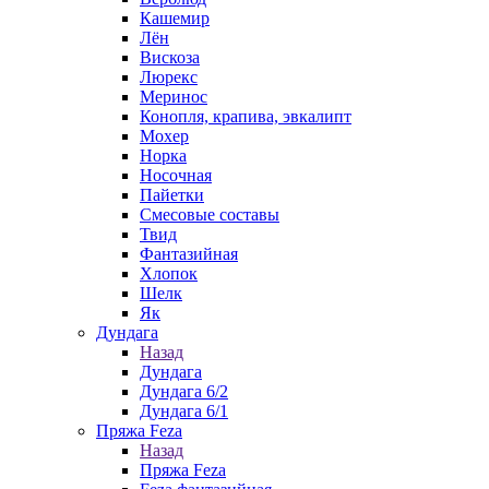
Кашемир
Лён
Вискоза
Люрекс
Меринос
Конопля, крапива, эвкалипт
Мохер
Норка
Носочная
Пайетки
Смесовые составы
Твид
Фантазийная
Хлопок
Шелк
Як
Дундага
Назад
Дундага
Дундага 6/2
Дундага 6/1
Пряжа Feza
Назад
Пряжа Feza