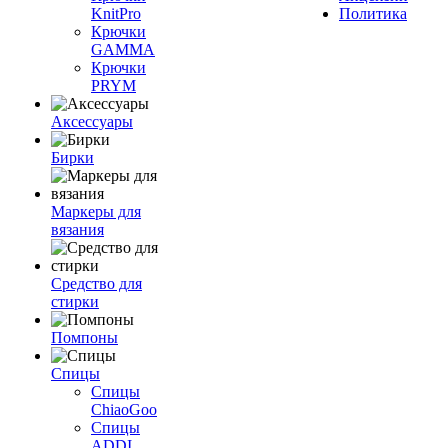
KnitPro
Политика
Крючки
GAMMA
Крючки
PRYM
Аксессуары
Бирки
Маркеры для
вязания
Средство для
стирки
Помпоны
Спицы
Спицы
ChiaoGoo
Спицы
ADDI