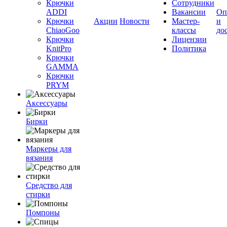
Крючки
Сотрудники
ADDI
Вакансии
Оп
Крючки
Акции
Новости
Мастер-
и
ChiaoGoo
классы
до
Крючки
Лицензии
KnitPro
Политика
Крючки
GAMMA
Крючки
PRYM
Аксессуары
Бирки
Маркеры для
вязания
Средство для
стирки
Помпоны