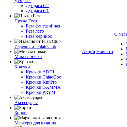
Дундага
Дундага 6/2
Дундага 6/1
Пряжа Feza
Feza фантазийная
Feza лето
О маг
Feza меринос
Изделия от Filati Club
Акции
Новости
Миксы пряжи
Крючки
Крючки ADDI
Крючки ChiaoGoo
Крючки KnitPro
Крючки GAMMA
Крючки PRYM
Аксессуары
Бирки
Маркеры для вязания