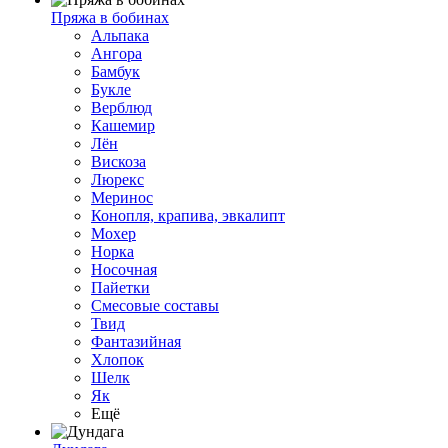
Пряжа в бобинах
Альпака
Ангора
Бамбук
Букле
Верблюд
Кашемир
Лён
Вискоза
Люрекс
Меринос
Конопля, крапива, эвкалипт
Мохер
Норка
Носочная
Пайетки
Смесовые составы
Твид
Фантазийная
Хлопок
Шелк
Як
Ещё