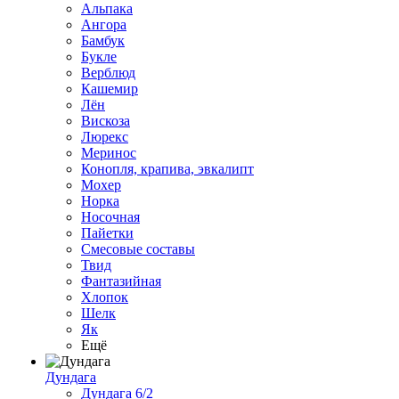
Альпака
Ангора
Бамбук
Букле
Верблюд
Кашемир
Лён
Вискоза
Люрекс
Меринос
Конопля, крапива, эвкалипт
Мохер
Норка
Носочная
Пайетки
Смесовые составы
Твид
Фантазийная
Хлопок
Шелк
Як
Ещё
Дундага
Дундага 6/2