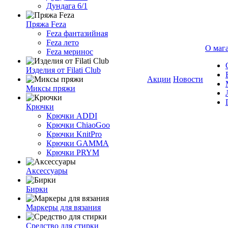
Дундага 6/1
Пряжа Feza
Feza фантазийная
Feza лето
О маг
Feza меринос
Изделия от Filati Club
Акции
Новости
Миксы пряжи
Крючки
Крючки ADDI
Крючки ChiaoGoo
Крючки KnitPro
Крючки GAMMA
Крючки PRYM
Аксессуары
Бирки
Маркеры для вязания
Средство для стирки