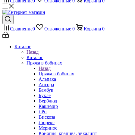
Сравнение
0
Отложенные
0
Корзина
0
Сравнение
0
Отложенные
0
Корзина
0
Каталог
Назад
Каталог
Пряжа в бобинах
Назад
Пряжа в бобинах
Альпака
Ангора
Бамбук
Букле
Верблюд
Кашемир
Лён
Вискоза
Люрекс
Меринос
Конопля, крапива, эвкалипт