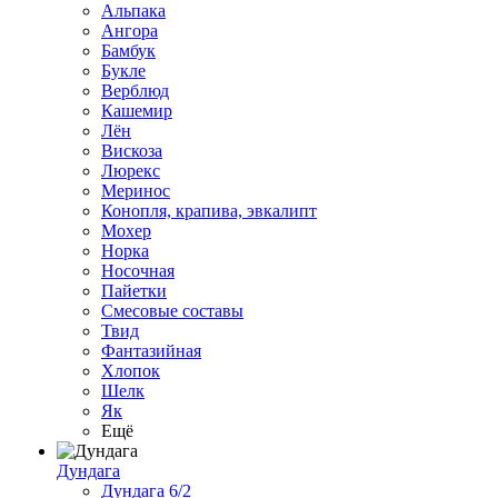
Альпака
Ангора
Бамбук
Букле
Верблюд
Кашемир
Лён
Вискоза
Люрекс
Меринос
Конопля, крапива, эвкалипт
Мохер
Норка
Носочная
Пайетки
Смесовые составы
Твид
Фантазийная
Хлопок
Шелк
Як
Ещё
Дундага
Дундага 6/2