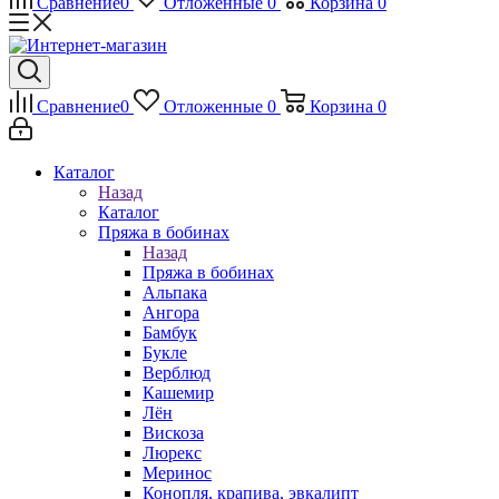
Сравнение
0
Отложенные
0
Корзина
0
Сравнение
0
Отложенные
0
Корзина
0
Каталог
Назад
Каталог
Пряжа в бобинах
Назад
Пряжа в бобинах
Альпака
Ангора
Бамбук
Букле
Верблюд
Кашемир
Лён
Вискоза
Люрекс
Меринос
Конопля, крапива, эвкалипт