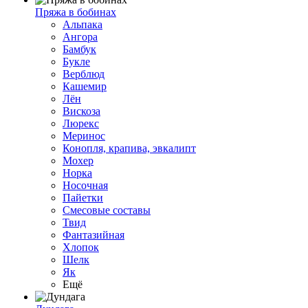
Пряжа в бобинах
Альпака
Ангора
Бамбук
Букле
Верблюд
Кашемир
Лён
Вискоза
Люрекс
Меринос
Конопля, крапива, эвкалипт
Мохер
Норка
Носочная
Пайетки
Смесовые составы
Твид
Фантазийная
Хлопок
Шелк
Як
Ещё