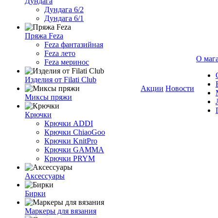
Дундага
Дундага 6/2
Дундага 6/1
Пряжа Feza
Feza фантазийная
Feza лето
О маг
Feza меринос
Изделия от Filati Club
Акции
Новости
Миксы пряжи
Крючки
Крючки ADDI
Крючки ChiaoGoo
Крючки KnitPro
Крючки GAMMA
Крючки PRYM
Аксессуары
Бирки
Маркеры для вязания