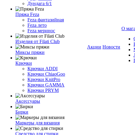
Дундага 6/1
Пряжа Feza
Feza фантазийная
Feza лето
О маг
Feza меринос
Изделия от Filati Club
Акции
Новости
Миксы пряжи
Крючки
Крючки ADDI
Крючки ChiaoGoo
Крючки KnitPro
Крючки GAMMA
Крючки PRYM
Аксессуары
Бирки
Маркеры для вязания
Средство для стирки