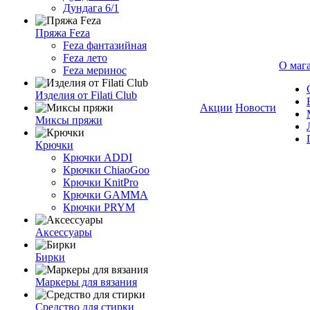
Дундага 6/1
Пряжа Feza
Feza фантазийная
Feza лето
О маг
Feza меринос
Изделия от Filati Club
Акции
Новости
Миксы пряжи
Крючки
Крючки ADDI
Крючки ChiaoGoo
Крючки KnitPro
Крючки GAMMA
Крючки PRYM
Аксессуары
Бирки
Маркеры для вязания
Средство для стирки