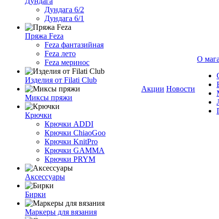
Дундага
Дундага 6/2
Дундага 6/1
Пряжа Feza
Feza фантазийная
Feza лето
О маг
Feza меринос
Изделия от Filati Club
Акции
Новости
Миксы пряжи
Крючки
Крючки ADDI
Крючки ChiaoGoo
Крючки KnitPro
Крючки GAMMA
Крючки PRYM
Аксессуары
Бирки
Маркеры для вязания