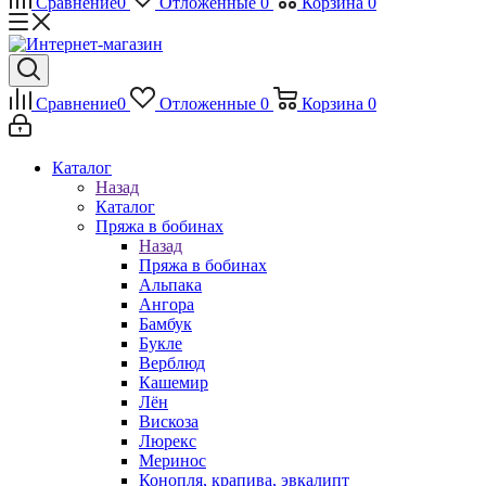
Сравнение
0
Отложенные
0
Корзина
0
Сравнение
0
Отложенные
0
Корзина
0
Каталог
Назад
Каталог
Пряжа в бобинах
Назад
Пряжа в бобинах
Альпака
Ангора
Бамбук
Букле
Верблюд
Кашемир
Лён
Вискоза
Люрекс
Меринос
Конопля, крапива, эвкалипт