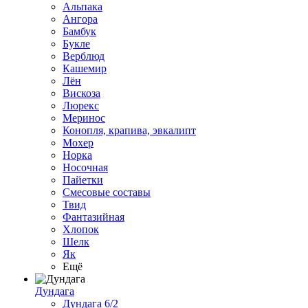
Альпака
Ангора
Бамбук
Букле
Верблюд
Кашемир
Лён
Вискоза
Люрекс
Меринос
Конопля, крапива, эвкалипт
Мохер
Норка
Носочная
Пайетки
Смесовые составы
Твид
Фантазийная
Хлопок
Шелк
Як
Ещё
Дундага
Дундага 6/2