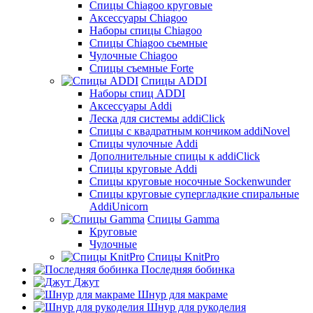
Cпицы Сhiagoo круговые
Аксессуары Chiagoo
Наборы спицы Chiagoo
Спицы Chiagoo сьемные
Чулочные Chiagoo
Спицы съемные Forte
Спицы ADDI
Наборы спиц ADDI
Аксессуары Addi
Леска для системы addiClick
Спицы с квадратным кончиком addiNovel
Спицы чулочные Addi
Дополнительные спицы к addiClick
Спицы круговые Addi
Спицы круговые носочные Sockenwunder
Спицы круговые супергладкие спиральные
AddiUnicorn
Спицы Gamma
Круговые
Чулочные
Спицы KnitPro
Последняя бобинка
Джут
Шнур для макраме
Шнур для рукоделия