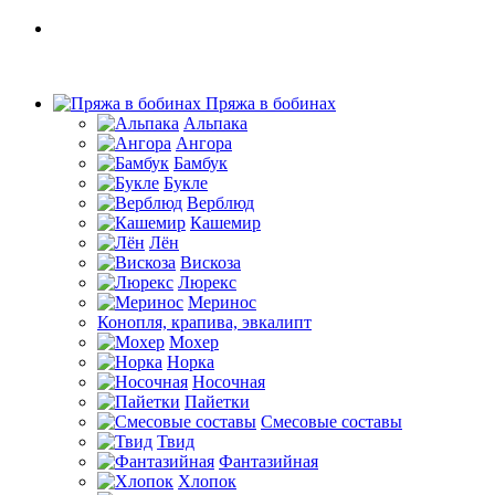
Пряжа в бобинах
Альпака
Ангора
Бамбук
Букле
Верблюд
Кашемир
Лён
Вискоза
Люрекс
Меринос
Конопля, крапива, эвкалипт
Мохер
Норка
Носочная
Пайетки
Смесовые составы
Твид
Фантазийная
Хлопок