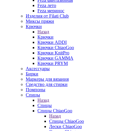
Feza фантазийная
Feza лето
Feza меринос
Изделия от Filati Club
Миксы пряжи
Крючки
Назад
Крючки
Крючки ADDI
Крючки ChiaoGoo
Крючки KnitPro
Крючки GAMMA
Крючки PRYM
Аксессуары
Бирки
Маркеры для вязания
Средство для стирки
Помпоны
Спицы
Назад
Спицы
Спицы ChiaoGoo
Назад
Спицы ChiaoGoo
Лески ChiaoGoo