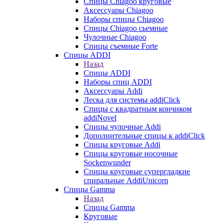
Cпицы Сhiagoo круговые
Аксессуары Chiagoo
Наборы спицы Chiagoo
Спицы Chiagoo сьемные
Чулочные Chiagoo
Спицы съемные Forte
Спицы ADDI
Назад
Спицы ADDI
Наборы спиц ADDI
Аксессуары Addi
Леска для системы addiClick
Спицы с квадратным кончиком
addiNovel
Спицы чулочные Addi
Дополнительные спицы к addiClick
Спицы круговые Addi
Спицы круговые носочные
Sockenwunder
Спицы круговые супергладкие
спиральные AddiUnicorn
Спицы Gamma
Назад
Спицы Gamma
Круговые