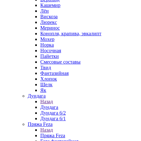
Кашемир
Лён
Вискоза
Люрекс
Меринос
Конопля, крапива, эвкалипт
Мохер
Норка
Носочная
Пайетки
Смесовые составы
Твид
Фантазийная
Хлопок
Шелк
Як
Дундага
Назад
Дундага
Дундага 6/2
Дундага 6/1
Пряжа Feza
Назад
Пряжа Feza