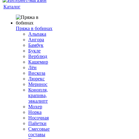
Каталог
Пряжа в бобинах
Альпака
Ангора
Бамбук
Букле
Верблюд
Кашемир
Лён
Вискоза
Люрекс
Меринос
Конопля,
крапива,
эвкалипт
Мохер
Норка
Носочная
Пайетки
Смесовые
составы