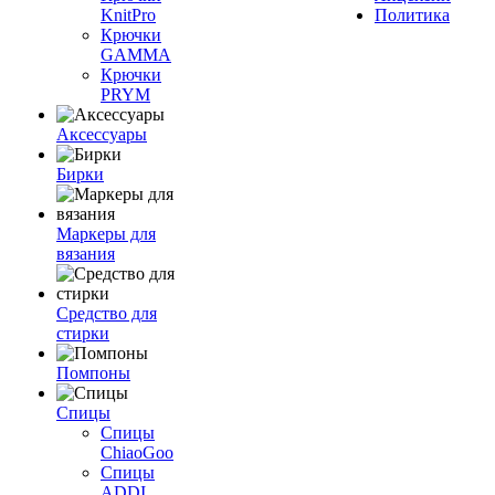
KnitPro
Политика
Крючки
GAMMA
Крючки
PRYM
Аксессуары
Бирки
Маркеры для
вязания
Средство для
стирки
Помпоны
Спицы
Спицы
ChiaoGoo
Спицы
ADDI