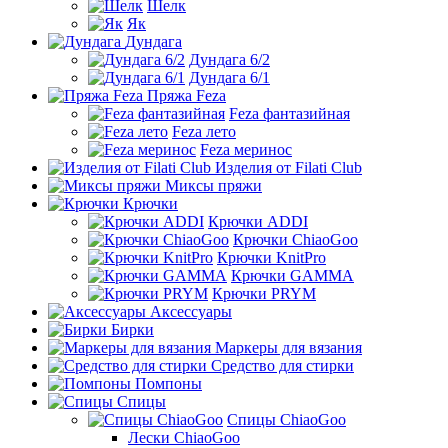
Шелк
Як
Дундага
Дундага 6/2
Дундага 6/1
Пряжа Feza
Feza фантазийная
Feza лето
Feza меринос
Изделия от Filati Club
Миксы пряжи
Крючки
Крючки ADDI
Крючки ChiaoGoo
Крючки KnitPro
Крючки GAMMA
Крючки PRYM
Аксессуары
Бирки
Маркеры для вязания
Средство для стирки
Помпоны
Спицы
Спицы ChiaoGoo
Лески ChiaoGoo