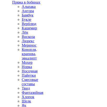
Пряжа в бобинах
Альпака
Ангора
Бамбук
Букле
Верблюд
Кашемир
Лён
Вискоза
Люрекс
Меринос
Конопля,
крапива,
эвкалипт
Мохер
Норка
Носочная
Пайетки
Смесовые
составы
Твид
Фантазийная
Хлопок
Шелк
Як