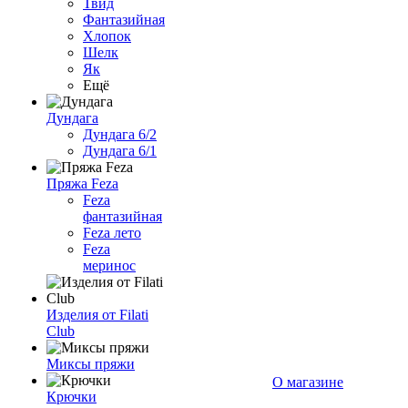
Твид
Фантазийная
Хлопок
Шелк
Як
Ещё
Дундага
Дундага 6/2
Дундага 6/1
Пряжа Feza
Feza
фантазийная
Feza лето
Feza
меринос
Изделия от Filati
Club
Миксы пряжи
О магазине
Крючки