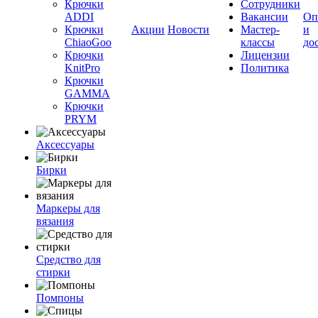
Крючки
Сотрудники
ADDI
Вакансии
Оп
Крючки
Акции
Новости
Мастер-
и
ChiaoGoo
классы
до
Крючки
Лицензии
KnitPro
Политика
Крючки
GAMMA
Крючки
PRYM
Аксессуары
Бирки
Маркеры для
вязания
Средство для
стирки
Помпоны