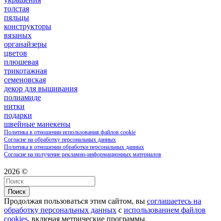
толстая
пяльцы
конструкторы
вязаных
органайзеры
цветов
плюшевая
трикотажная
семеновская
декор для вышивания
полиамиде
нитки
подарки
швейные манекены
Политика в отношении использования файлов cookie
Согласие на обработку персональных данных
Политика в отношении обработки персональных данных
Согласие на получение рекламно-информационных материалов
2026 ©
Поиск
Продолжая пользоваться этим сайтом, вы
соглашаетесь на
обработку персональных данных
с
использованием файлов
cookies
, включая метрические программы.