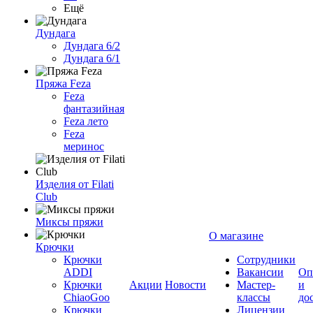
Ещё
Дундага
Дундага 6/2
Дундага 6/1
Пряжа Feza
Feza
фантазийная
Feza лето
Feza
меринос
Изделия от Filati
Club
Миксы пряжи
О магазине
Крючки
Крючки
Сотрудники
ADDI
Вакансии
Оп
Крючки
Акции
Новости
Мастер-
и
ChiaoGoo
классы
до
Крючки
Лицензии