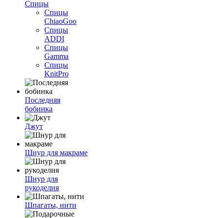
Спицы
Спицы
ChiaoGoo
Спицы
ADDI
Спицы
Gamma
Спицы
KnitPro
Последняя
бобинка
Джут
Шнур для макраме
Шнур для
рукоделия
Шпагаты, нити