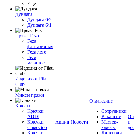
Ещё
Дундага
Дундага 6/2
Дундага 6/1
Пряжа Feza
Feza
фантазийная
Feza лето
Feza
меринос
Изделия от Filati
Club
Миксы пряжи
О магазине
Крючки
Крючки
Сотрудники
ADDI
Вакансии
Оп
Крючки
Акции
Новости
Мастер-
и
ChiaoGoo
классы
до
Крючки
Лицензии