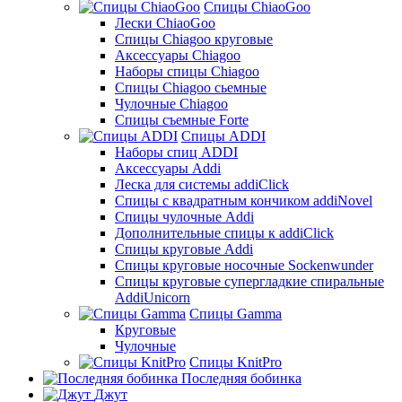
Спицы ChiaoGoo
Лески ChiaoGoo
Cпицы Сhiagoo круговые
Аксессуары Chiagoo
Наборы спицы Chiagoo
Спицы Chiagoo сьемные
Чулочные Chiagoo
Спицы съемные Forte
Спицы ADDI
Наборы спиц ADDI
Аксессуары Addi
Леска для системы addiClick
Спицы с квадратным кончиком addiNovel
Спицы чулочные Addi
Дополнительные спицы к addiClick
Спицы круговые Addi
Спицы круговые носочные Sockenwunder
Спицы круговые супергладкие спиральные
AddiUnicorn
Спицы Gamma
Круговые
Чулочные
Спицы KnitPro
Последняя бобинка
Джут