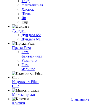
Твид
Фантазийная
Хлопок
Шелк
Як
Ещё
Дундага
Дундага 6/2
Дундага 6/1
Пряжа Feza
Feza
фантазийная
Feza лето
Feza
меринос
Изделия от Filati
Club
Миксы пряжи
О магазине
Крючки