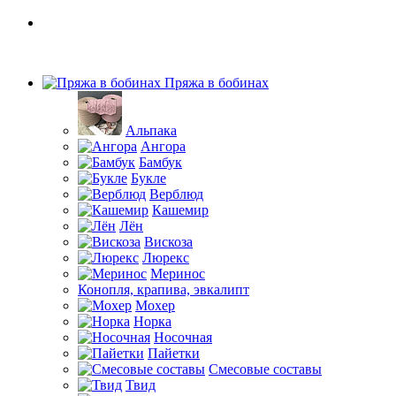
Пряжа в бобинах
Альпака
Ангора
Бамбук
Букле
Верблюд
Кашемир
Лён
Вискоза
Люрекс
Меринос
Конопля, крапива, эвкалипт
Мохер
Норка
Носочная
Пайетки
Смесовые составы
Твид