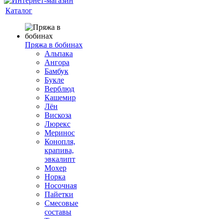
Каталог
Пряжа в бобинах
Альпака
Ангора
Бамбук
Букле
Верблюд
Кашемир
Лён
Вискоза
Люрекс
Меринос
Конопля,
крапива,
эвкалипт
Мохер
Норка
Носочная
Пайетки
Смесовые
составы