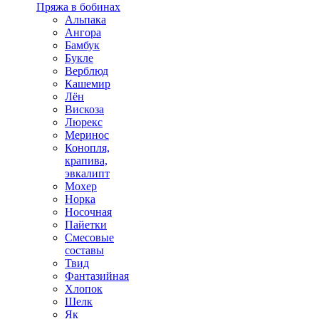
Пряжа в бобинах
Альпака
Ангора
Бамбук
Букле
Верблюд
Кашемир
Лён
Вискоза
Люрекс
Меринос
Конопля,
крапива,
эвкалипт
Мохер
Норка
Носочная
Пайетки
Смесовые
составы
Твид
Фантазийная
Хлопок
Шелк
Як