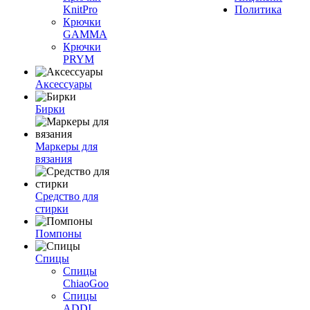
KnitPro
Политика
Крючки
GAMMA
Крючки
PRYM
Аксессуары
Бирки
Маркеры для
вязания
Средство для
стирки
Помпоны
Спицы
Спицы
ChiaoGoo
Спицы
ADDI