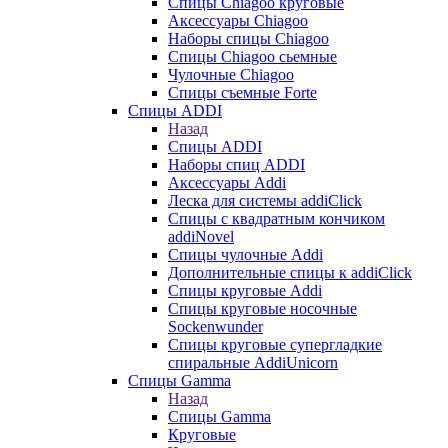
Cпицы Сhiagoo круговые
Аксессуары Chiagoo
Наборы спицы Chiagoo
Спицы Chiagoo сьемные
Чулочные Chiagoo
Спицы съемные Forte
Спицы ADDI
Назад
Спицы ADDI
Наборы спиц ADDI
Аксессуары Addi
Леска для системы addiClick
Спицы с квадратным кончиком
addiNovel
Спицы чулочные Addi
Дополнительные спицы к addiClick
Спицы круговые Addi
Спицы круговые носочные
Sockenwunder
Спицы круговые супергладкие
спиральные AddiUnicorn
Спицы Gamma
Назад
Спицы Gamma
Круговые