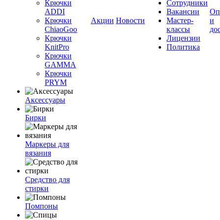
Крючки
Сотрудники
ADDI
Вакансии
Оп
Крючки
Акции
Новости
Мастер-
и
ChiaoGoo
классы
до
Крючки
Лицензии
KnitPro
Политика
Крючки
GAMMA
Крючки
PRYM
Аксессуары
Бирки
Маркеры для
вязания
Средство для
стирки
Помпоны