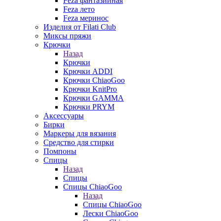
Feza фантазийная
Feza лето
Feza меринос
Изделия от Filati Club
Миксы пряжи
Крючки
Назад
Крючки
Крючки ADDI
Крючки ChiaoGoo
Крючки KnitPro
Крючки GAMMA
Крючки PRYM
Аксессуары
Бирки
Маркеры для вязания
Средство для стирки
Помпоны
Спицы
Назад
Спицы
Спицы ChiaoGoo
Назад
Спицы ChiaoGoo
Лески ChiaoGoo