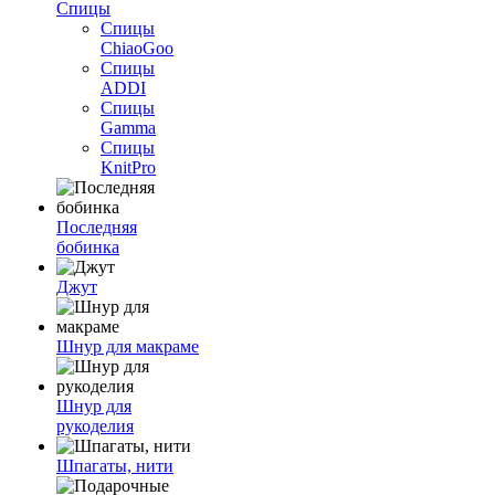
Спицы
Спицы
ChiaoGoo
Спицы
ADDI
Спицы
Gamma
Спицы
KnitPro
Последняя
бобинка
Джут
Шнур для макраме
Шнур для
рукоделия
Шпагаты, нити