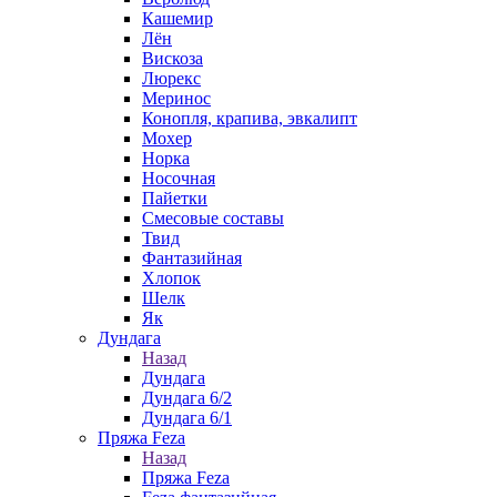
Кашемир
Лён
Вискоза
Люрекс
Меринос
Конопля, крапива, эвкалипт
Мохер
Норка
Носочная
Пайетки
Смесовые составы
Твид
Фантазийная
Хлопок
Шелк
Як
Дундага
Назад
Дундага
Дундага 6/2
Дундага 6/1
Пряжа Feza
Назад
Пряжа Feza