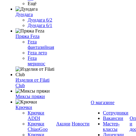
Ещё
Дундага
Дундага 6/2
Дундага 6/1
Пряжа Feza
Feza
фантазийная
Feza лето
Feza
меринос
Изделия от Filati
Club
Миксы пряжи
О магазине
Крючки
Крючки
Сотрудники
ADDI
Вакансии
Оп
Крючки
Акции
Новости
Мастер-
и
ChiaoGoo
классы
до
Крючки
Лицензии