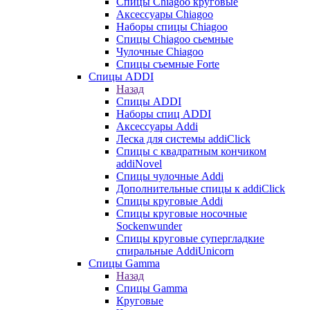
Cпицы Сhiagoo круговые
Аксессуары Chiagoo
Наборы спицы Chiagoo
Спицы Chiagoo сьемные
Чулочные Chiagoo
Спицы съемные Forte
Спицы ADDI
Назад
Спицы ADDI
Наборы спиц ADDI
Аксессуары Addi
Леска для системы addiClick
Спицы с квадратным кончиком
addiNovel
Спицы чулочные Addi
Дополнительные спицы к addiClick
Спицы круговые Addi
Спицы круговые носочные
Sockenwunder
Спицы круговые супергладкие
спиральные AddiUnicorn
Спицы Gamma
Назад
Спицы Gamma
Круговые