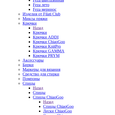
Feza фантазийная
Feza лето
Feza меринос
Изделия от Filati Club
Миксы пряжи
Крючки
Назад
Крючки
Крючки ADDI
Крючки ChiaoGoo
Крючки KnitPro
Крючки GAMMA
Крючки PRYM
Аксессуары
Бирки
Маркеры для вязания
Средство для стирки
Помпоны
Спицы
Назад
Спицы
Спицы ChiaoGoo
Назад
Спицы ChiaoGoo
Лески ChiaoGoo