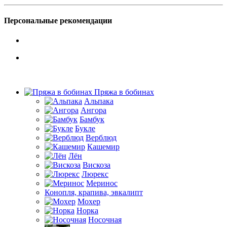
Персональные рекомендации
Пряжа в бобинах
Альпака
Ангора
Бамбук
Букле
Верблюд
Кашемир
Лён
Вискоза
Люрекс
Меринос
Конопля, крапива, эвкалипт
Мохер
Норка
Носочная