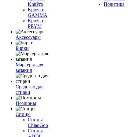
KnitPro
Политика
Крючки
GAMMA
Крючки
PRYM
Аксессуары
Бирки
Маркеры для
вязания
Средство для
стирки
Помпоны
Спицы
Спицы
ChiaoGoo
Спицы
ADDI