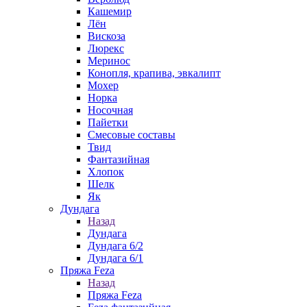
Кашемир
Лён
Вискоза
Люрекс
Меринос
Конопля, крапива, эвкалипт
Мохер
Норка
Носочная
Пайетки
Смесовые составы
Твид
Фантазийная
Хлопок
Шелк
Як
Дундага
Назад
Дундага
Дундага 6/2
Дундага 6/1
Пряжа Feza
Назад
Пряжа Feza