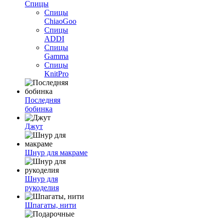
Спицы
Спицы
ChiaoGoo
Спицы
ADDI
Спицы
Gamma
Спицы
KnitPro
Последняя
бобинка
Джут
Шнур для макраме
Шнур для
рукоделия
Шпагаты, нити