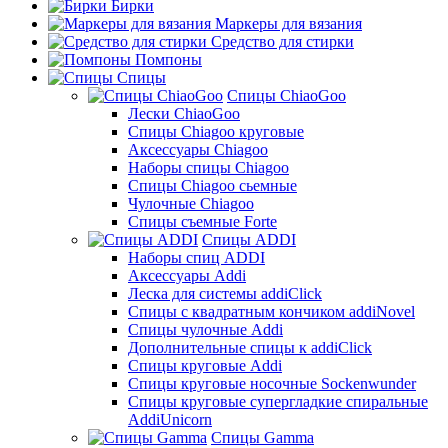
Бирки
Маркеры для вязания
Средство для стирки
Помпоны
Спицы
Спицы ChiaoGoo
Лески ChiaoGoo
Cпицы Сhiagoo круговые
Аксессуары Chiagoo
Наборы спицы Chiagoo
Спицы Chiagoo сьемные
Чулочные Chiagoo
Спицы съемные Forte
Спицы ADDI
Наборы спиц ADDI
Аксессуары Addi
Леска для системы addiClick
Спицы с квадратным кончиком addiNovel
Спицы чулочные Addi
Дополнительные спицы к addiClick
Спицы круговые Addi
Спицы круговые носочные Sockenwunder
Спицы круговые супергладкие спиральные
AddiUnicorn
Спицы Gamma