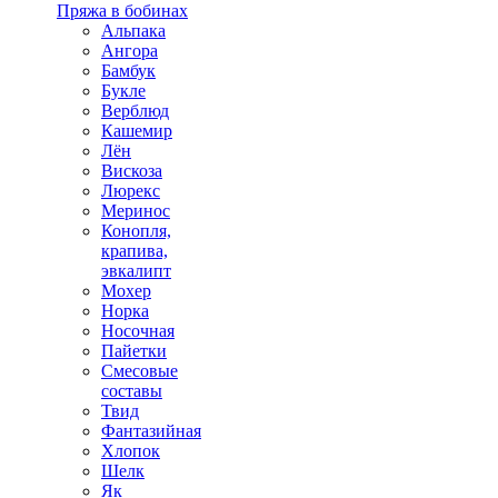
Пряжа в бобинах
Альпака
Ангора
Бамбук
Букле
Верблюд
Кашемир
Лён
Вискоза
Люрекс
Меринос
Конопля,
крапива,
эвкалипт
Мохер
Норка
Носочная
Пайетки
Смесовые
составы
Твид
Фантазийная
Хлопок
Шелк
Як