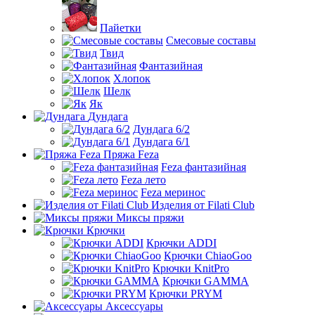
Пайетки
Смесовые составы
Твид
Фантазийная
Хлопок
Шелк
Як
Дундага
Дундага 6/2
Дундага 6/1
Пряжа Feza
Feza фантазийная
Feza лето
Feza меринос
Изделия от Filati Club
Миксы пряжи
Крючки
Крючки ADDI
Крючки ChiaoGoo
Крючки KnitPro
Крючки GAMMA
Крючки PRYM
Аксессуары