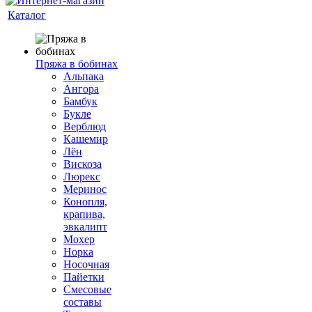
Каталог
Пряжа в бобинах
Альпака
Ангора
Бамбук
Букле
Верблюд
Кашемир
Лён
Вискоза
Люрекс
Меринос
Конопля,
крапива,
эвкалипт
Мохер
Норка
Носочная
Пайетки
Смесовые
составы