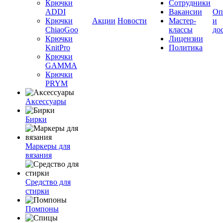
Крючки
Сотрудники
ADDI
Вакансии
Оп
Крючки
Акции
Новости
Мастер-
и
ChiaoGoo
классы
до
Крючки
Лицензии
KnitPro
Политика
Крючки
GAMMA
Крючки
PRYM
Аксессуары
Бирки
Маркеры для
вязания
Средство для
стирки
Помпоны