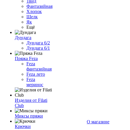
Твид
Фантазийная
Хлопок
Шелк
Як
Ещё
Дундага
Дундага 6/2
Дундага 6/1
Пряжа Feza
Feza
фантазийная
Feza лето
Feza
меринос
Изделия от Filati
Club
Миксы пряжи
О магазине
Крючки