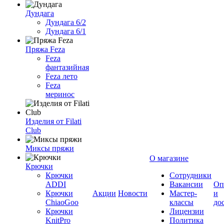
Дундага
Дундага 6/2
Дундага 6/1
Пряжа Feza
Feza
фантазийная
Feza лето
Feza
меринос
Изделия от Filati
Club
Миксы пряжи
О магазине
Крючки
Крючки
Сотрудники
ADDI
Вакансии
Оп
Крючки
Акции
Новости
Мастер-
и
ChiaoGoo
классы
до
Крючки
Лицензии
KnitPro
Политика