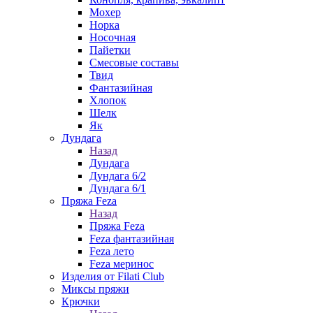
Мохер
Норка
Носочная
Пайетки
Смесовые составы
Твид
Фантазийная
Хлопок
Шелк
Як
Дундага
Назад
Дундага
Дундага 6/2
Дундага 6/1
Пряжа Feza
Назад
Пряжа Feza
Feza фантазийная
Feza лето
Feza меринос
Изделия от Filati Club
Миксы пряжи
Крючки