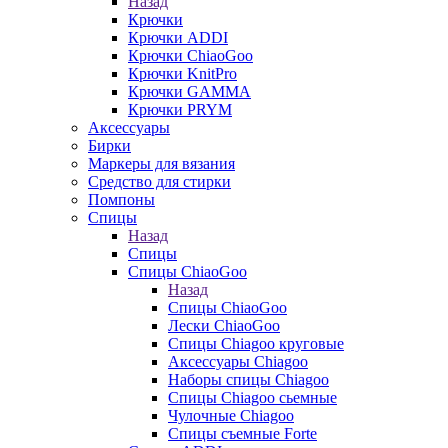
Назад
Крючки
Крючки ADDI
Крючки ChiaoGoo
Крючки KnitPro
Крючки GAMMA
Крючки PRYM
Аксессуары
Бирки
Маркеры для вязания
Средство для стирки
Помпоны
Спицы
Назад
Спицы
Спицы ChiaoGoo
Назад
Спицы ChiaoGoo
Лески ChiaoGoo
Cпицы Сhiagoo круговые
Аксессуары Chiagoo
Наборы спицы Chiagoo
Спицы Chiagoo сьемные
Чулочные Chiagoo
Спицы съемные Forte