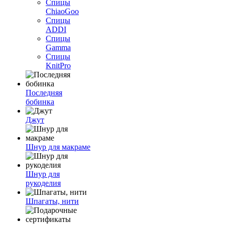
Спицы
ChiaoGoo
Спицы
ADDI
Спицы
Gamma
Спицы
KnitPro
Последняя
бобинка
Джут
Шнур для макраме
Шнур для
рукоделия
Шпагаты, нити