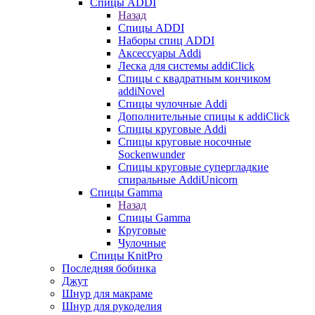
Спицы ADDI
Назад
Спицы ADDI
Наборы спиц ADDI
Аксессуары Addi
Леска для системы addiClick
Спицы с квадратным кончиком
addiNovel
Спицы чулочные Addi
Дополнительные спицы к addiClick
Спицы круговые Addi
Спицы круговые носочные
Sockenwunder
Спицы круговые супергладкие
спиральные AddiUnicorn
Спицы Gamma
Назад
Спицы Gamma
Круговые
Чулочные
Спицы KnitPro
Последняя бобинка
Джут
Шнур для макраме
Шнур для рукоделия