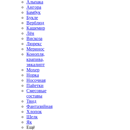
Альпака
Ангора
Бамбук
Букле
Верблюд
Кашемир
Лён
Вискоза
Люрекс
Меринос
Конопля,
крапива,
эвкалипт
Мохер
Норка
Носочная
Пайетки
Смесовые
составы
Твид
Фантазийная
Хлопок
Шелк
Як
Ещё