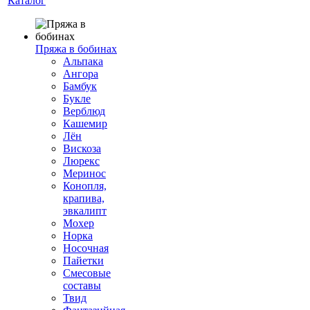
Каталог
Пряжа в бобинах
Альпака
Ангора
Бамбук
Букле
Верблюд
Кашемир
Лён
Вискоза
Люрекс
Меринос
Конопля,
крапива,
эвкалипт
Мохер
Норка
Носочная
Пайетки
Смесовые
составы
Твид