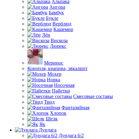
Альпака
Ангора
Бамбук
Букле
Верблюд
Кашемир
Лён
Вискоза
Люрекс
Меринос
Конопля, крапива, эвкалипт
Мохер
Норка
Носочная
Пайетки
Смесовые составы
Твид
Фантазийная
Хлопок
Шелк
Як
Дундага
Дундага 6/2