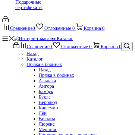
Подарочные
сертификаты
Сравнение
0
Отложенные
0
Корзина
0
Каталог
Сравнение
0
Отложенные
0
Корзина
0
Назад
Каталог
Пряжа в бобинах
Назад
Пряжа в бобинах
Альпака
Ангора
Бамбук
Букле
Верблюд
Кашемир
Лён
Вискоза
Люрекс
Меринос
Конопля, крапива, эвкалипт