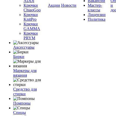
ADDI
Вакансии
Оп
Крючки
Акции
Новости
Мастер-
и
ChiaoGoo
классы
до
Крючки
Лицензии
KnitPro
Политика
Крючки
GAMMA
Крючки
PRYM
Аксессуары
Бирки
Маркеры для
вязания
Средство для
стирки
Помпоны
Спицы