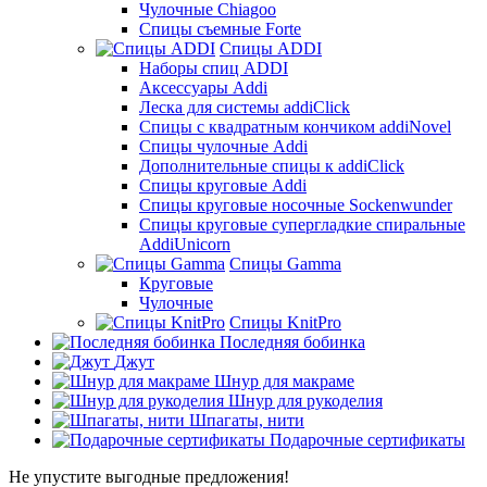
Чулочные Chiagoo
Спицы съемные Forte
Спицы ADDI
Наборы спиц ADDI
Аксессуары Addi
Леска для системы addiClick
Спицы с квадратным кончиком addiNovel
Спицы чулочные Addi
Дополнительные спицы к addiClick
Спицы круговые Addi
Спицы круговые носочные Sockenwunder
Спицы круговые супергладкие спиральные
AddiUnicorn
Спицы Gamma
Круговые
Чулочные
Спицы KnitPro
Последняя бобинка
Джут
Шнур для макраме
Шнур для рукоделия
Шпагаты, нити
Подарочные сертификаты
Не упустите выгодные предложения!