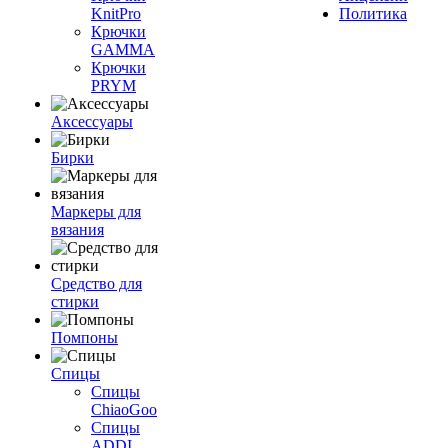
KnitPro
Политика
Крючки
GAMMA
Крючки
PRYM
Аксессуары
Бирки
Маркеры для
вязания
Средство для
стирки
Помпоны
Спицы
Спицы
ChiaoGoo
Спицы
ADDI