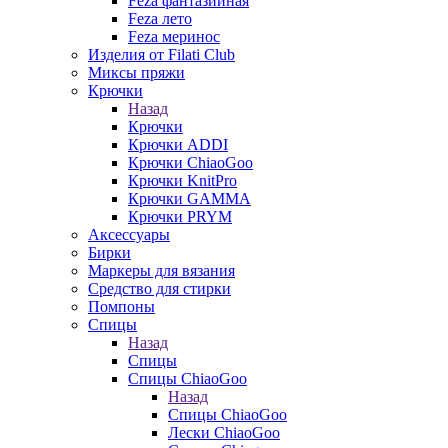
Feza фантазийная
Feza лето
Feza меринос
Изделия от Filati Club
Миксы пряжи
Крючки
Назад
Крючки
Крючки ADDI
Крючки ChiaoGoo
Крючки KnitPro
Крючки GAMMA
Крючки PRYM
Аксессуары
Бирки
Маркеры для вязания
Средство для стирки
Помпоны
Спицы
Назад
Спицы
Спицы ChiaoGoo
Назад
Спицы ChiaoGoo
Лески ChiaoGoo