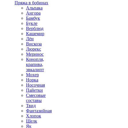
Пряжа в бобинах
Альпака
Ангора
Бамбук
Букле
Верблюд
Кашемир
Лён
Вискоза
Люрекс
Меринос
Конопля,
крапива,
эвкалипт
Мохер
Норка
Носочная
Пайетки
Смесовые
составы
Твид
Фантазийная
Хлопок
Шелк
Як