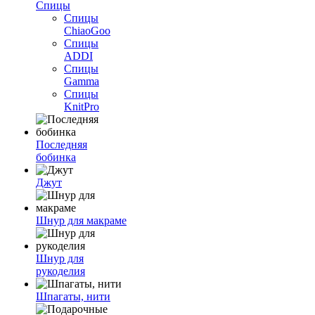
Спицы
Спицы
ChiaoGoo
Спицы
ADDI
Спицы
Gamma
Спицы
KnitPro
Последняя
бобинка
Джут
Шнур для макраме
Шнур для
рукоделия
Шпагаты, нити