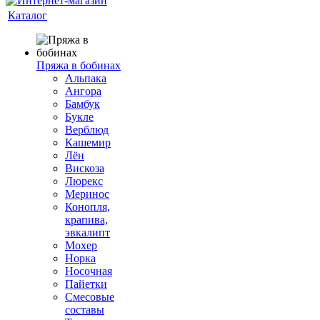
Каталог
Пряжа в бобинах
Альпака
Ангора
Бамбук
Букле
Верблюд
Кашемир
Лён
Вискоза
Люрекс
Меринос
Конопля,
крапива,
эвкалипт
Мохер
Норка
Носочная
Пайетки
Смесовые
составы