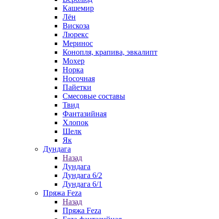
Кашемир
Лён
Вискоза
Люрекс
Меринос
Конопля, крапива, эвкалипт
Мохер
Норка
Носочная
Пайетки
Смесовые составы
Твид
Фантазийная
Хлопок
Шелк
Як
Дундага
Назад
Дундага
Дундага 6/2
Дундага 6/1
Пряжа Feza
Назад
Пряжа Feza