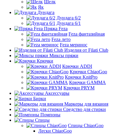
Шелк
Як
Дундага
Дундага 6/2
Дундага 6/1
Пряжа Feza
Feza фантазийная
Feza лето
Feza меринос
Изделия от Filati Club
Миксы пряжи
Крючки
Крючки ADDI
Крючки ChiaoGoo
Крючки KnitPro
Крючки GAMMA
Крючки PRYM
Аксессуары
Бирки
Маркеры для вязания
Средство для стирки
Помпоны
Спицы
Спицы ChiaoGoo
Лески ChiaoGoo