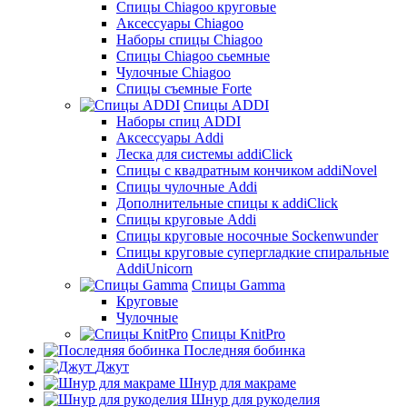
Cпицы Сhiagoo круговые
Аксессуары Chiagoo
Наборы спицы Chiagoo
Спицы Chiagoo сьемные
Чулочные Chiagoo
Спицы съемные Forte
Спицы ADDI
Наборы спиц ADDI
Аксессуары Addi
Леска для системы addiClick
Спицы с квадратным кончиком addiNovel
Спицы чулочные Addi
Дополнительные спицы к addiClick
Спицы круговые Addi
Спицы круговые носочные Sockenwunder
Спицы круговые супергладкие спиральные
AddiUnicorn
Спицы Gamma
Круговые
Чулочные
Спицы KnitPro
Последняя бобинка
Джут
Шнур для макраме
Шнур для рукоделия