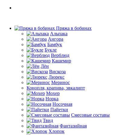
Пряжа в бобинах
Альпака
Ангора
Бамбук
Букле
Верблюд
Кашемир
Лён
Вискоза
Люрекс
Меринос
Конопля, крапива, эвкалипт
Мохер
Норка
Носочная
Пайетки
Смесовые составы
Твид
Фантазийная
Хлопок