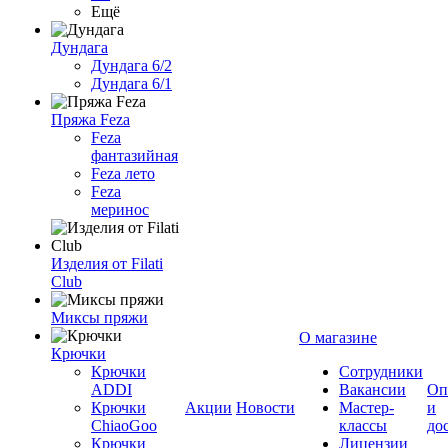
Ещё
Дундага
Дундага 6/2
Дундага 6/1
Пряжа Feza
Feza
фантазийная
Feza лето
Feza
меринос
Изделия от Filati
Club
Миксы пряжи
О магазине
Крючки
Крючки
Сотрудники
ADDI
Вакансии
Оп
Крючки
Акции
Новости
Мастер-
и
ChiaoGoo
классы
до
Крючки
Лицензии