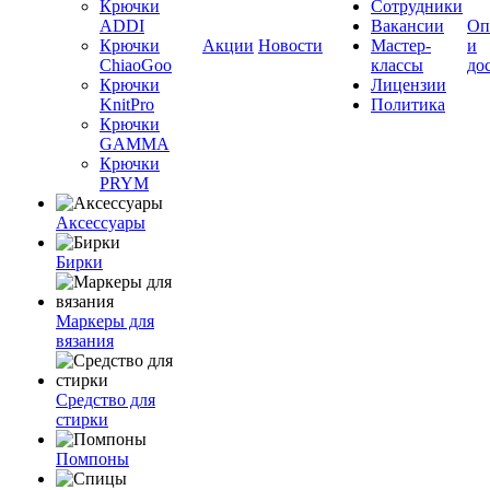
Крючки
Сотрудники
ADDI
Вакансии
Оп
Крючки
Акции
Новости
Мастер-
и
ChiaoGoo
классы
до
Крючки
Лицензии
KnitPro
Политика
Крючки
GAMMA
Крючки
PRYM
Аксессуары
Бирки
Маркеры для
вязания
Средство для
стирки
Помпоны