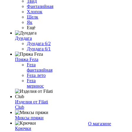
Твид
Фантазийная
Хлопок
Шелк
Як
Ещё
Дундага
Дундага 6/2
Дундага 6/1
Пряжа Feza
Feza
фантазийная
Feza лето
Feza
меринос
Изделия от Filati
Club
Миксы пряжи
О магазине
Крючки