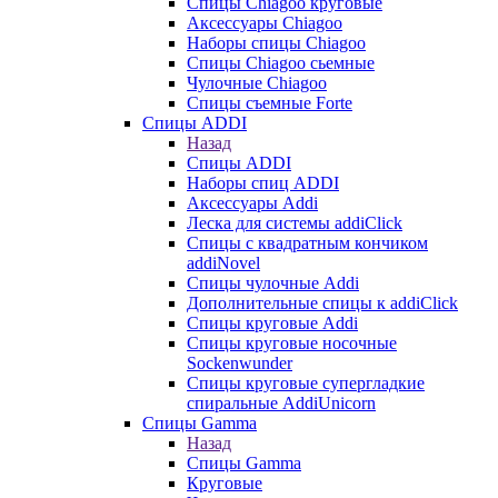
Cпицы Сhiagoo круговые
Аксессуары Chiagoo
Наборы спицы Chiagoo
Спицы Chiagoo сьемные
Чулочные Chiagoo
Спицы съемные Forte
Спицы ADDI
Назад
Спицы ADDI
Наборы спиц ADDI
Аксессуары Addi
Леска для системы addiClick
Спицы с квадратным кончиком
addiNovel
Спицы чулочные Addi
Дополнительные спицы к addiClick
Спицы круговые Addi
Спицы круговые носочные
Sockenwunder
Спицы круговые супергладкие
спиральные AddiUnicorn
Спицы Gamma
Назад
Спицы Gamma
Круговые