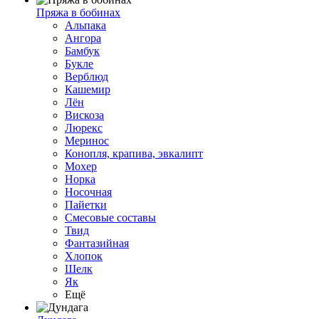
Пряжа в бобинах
Альпака
Ангора
Бамбук
Букле
Верблюд
Кашемир
Лён
Вискоза
Люрекс
Меринос
Конопля, крапива, эвкалипт
Мохер
Норка
Носочная
Пайетки
Смесовые составы
Твид
Фантазийная
Хлопок
Шелк
Як
Ещё