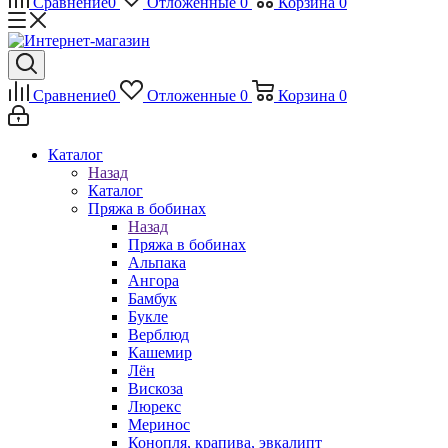
Сравнение
0
Отложенные
0
Корзина
0
Сравнение
0
Отложенные
0
Корзина
0
Каталог
Назад
Каталог
Пряжа в бобинах
Назад
Пряжа в бобинах
Альпака
Ангора
Бамбук
Букле
Верблюд
Кашемир
Лён
Вискоза
Люрекс
Меринос
Конопля, крапива, эвкалипт