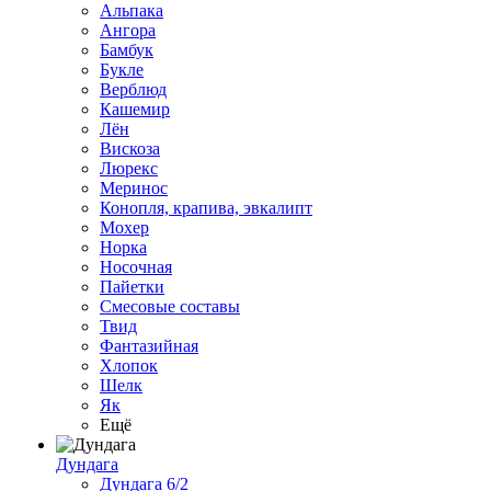
Альпака
Ангора
Бамбук
Букле
Верблюд
Кашемир
Лён
Вискоза
Люрекс
Меринос
Конопля, крапива, эвкалипт
Мохер
Норка
Носочная
Пайетки
Смесовые составы
Твид
Фантазийная
Хлопок
Шелк
Як
Ещё
Дундага
Дундага 6/2