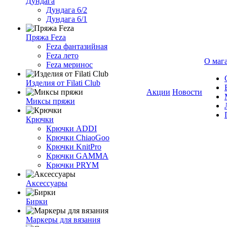
Дундага
Дундага 6/2
Дундага 6/1
Пряжа Feza
Feza фантазийная
Feza лето
О маг
Feza меринос
Изделия от Filati Club
Акции
Новости
Миксы пряжи
Крючки
Крючки ADDI
Крючки ChiaoGoo
Крючки KnitPro
Крючки GAMMA
Крючки PRYM
Аксессуары
Бирки
Маркеры для вязания