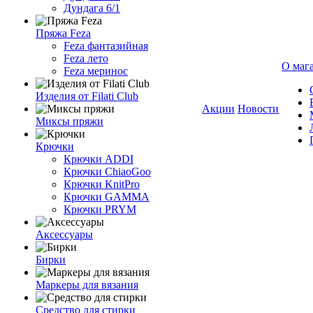
Дундага 6/1
Пряжа Feza
Feza фантазийная
Feza лето
О маг
Feza меринос
Изделия от Filati Club
Акции
Новости
Миксы пряжи
Крючки
Крючки ADDI
Крючки ChiaoGoo
Крючки KnitPro
Крючки GAMMA
Крючки PRYM
Аксессуары
Бирки
Маркеры для вязания
Средство для стирки