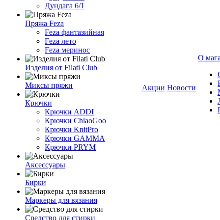
Дундага 6/1
Пряжа Feza
Feza фантазийная
Feza лето
Feza меринос
О маг
Изделия от Filati Club
Миксы пряжи
Акции
Новости
Крючки
Крючки ADDI
Крючки ChiaoGoo
Крючки KnitPro
Крючки GAMMA
Крючки PRYM
Аксессуары
Бирки
Маркеры для вязания
Средство для стирки