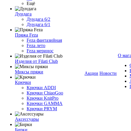
Ещё
Дундага
Дундага 6/2
Дундага 6/1
Пряжа Feza
Feza фантазийная
Feza лето
Feza меринос
О маг
Изделия от Filati Club
Миксы пряжи
Акции
Новости
Крючки
Крючки ADDI
Крючки ChiaoGoo
Крючки KnitPro
Крючки GAMMA
Крючки PRYM
Аксессуары
Бирки