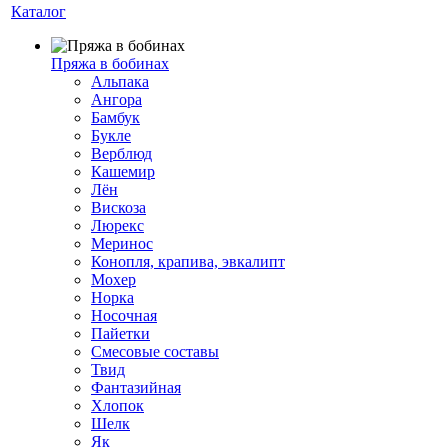
Каталог
Пряжа в бобинах
Альпака
Ангора
Бамбук
Букле
Верблюд
Кашемир
Лён
Вискоза
Люрекс
Меринос
Конопля, крапива, эвкалипт
Мохер
Норка
Носочная
Пайетки
Смесовые составы
Твид
Фантазийная
Хлопок
Шелк
Як