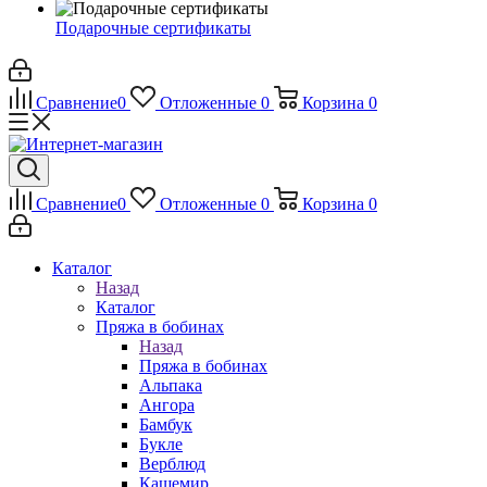
Подарочные сертификаты
Сравнение
0
Отложенные
0
Корзина
0
Сравнение
0
Отложенные
0
Корзина
0
Каталог
Назад
Каталог
Пряжа в бобинах
Назад
Пряжа в бобинах
Альпака
Ангора
Бамбук
Букле
Верблюд
Кашемир