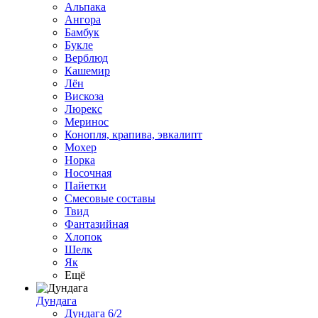
Альпака
Ангора
Бамбук
Букле
Верблюд
Кашемир
Лён
Вискоза
Люрекс
Меринос
Конопля, крапива, эвкалипт
Мохер
Норка
Носочная
Пайетки
Смесовые составы
Твид
Фантазийная
Хлопок
Шелк
Як
Ещё
Дундага
Дундага 6/2