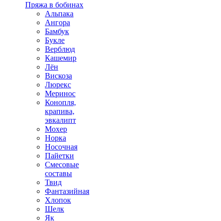
Пряжа в бобинах
Альпака
Ангора
Бамбук
Букле
Верблюд
Кашемир
Лён
Вискоза
Люрекс
Меринос
Конопля,
крапива,
эвкалипт
Мохер
Норка
Носочная
Пайетки
Смесовые
составы
Твид
Фантазийная
Хлопок
Шелк
Як