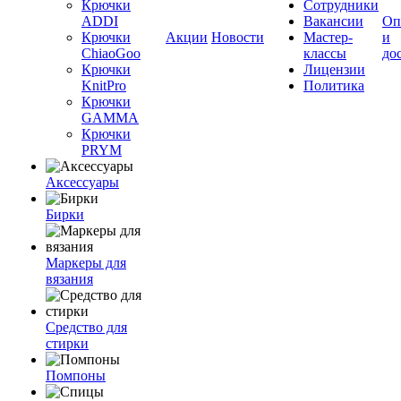
Крючки
Сотрудники
ADDI
Вакансии
Оп
Крючки
Акции
Новости
Мастер-
и
ChiaoGoo
классы
до
Крючки
Лицензии
KnitPro
Политика
Крючки
GAMMA
Крючки
PRYM
Аксессуары
Бирки
Маркеры для
вязания
Средство для
стирки
Помпоны