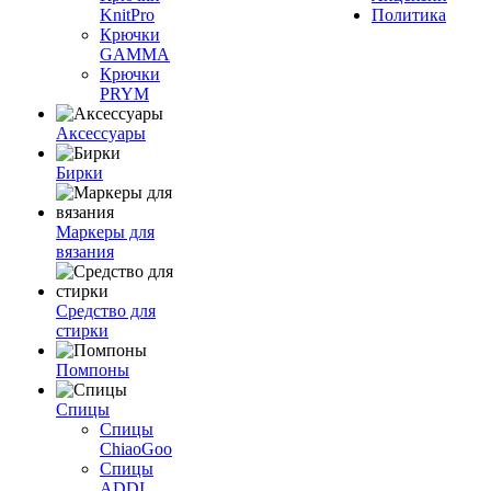
KnitPro
Политика
Крючки
GAMMA
Крючки
PRYM
Аксессуары
Бирки
Маркеры для
вязания
Средство для
стирки
Помпоны
Спицы
Спицы
ChiaoGoo
Спицы
ADDI