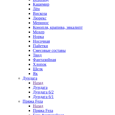
Кашемир
Лён
Вискоза
Люрекс
Меринос
Конопля, крапива, эвкалипт
Мохер
Норка
Носочная
Пайетки
Смесовые составы
Твид
Фантазийная
Хлопок
Шелк
Як
Дундага
Назад
Дундага
Дундага 6/2
Дундага 6/1
Пряжа Feza
Назад
Пряжа Feza