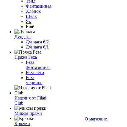
Твид
Фантазийная
Хлопок
Шелк
Як
Ещё
Дундага
Дундага 6/2
Дундага 6/1
Пряжа Feza
Feza
фантазийная
Feza лето
Feza
меринос
Изделия от Filati
Club
Миксы пряжи
О магазине
Крючки