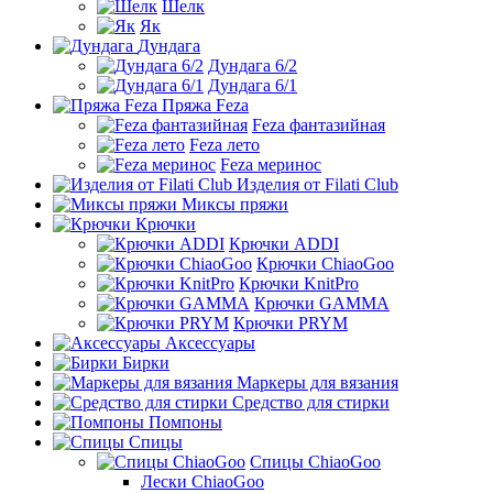
Шелк
Як
Дундага
Дундага 6/2
Дундага 6/1
Пряжа Feza
Feza фантазийная
Feza лето
Feza меринос
Изделия от Filati Club
Миксы пряжи
Крючки
Крючки ADDI
Крючки ChiaoGoo
Крючки KnitPro
Крючки GAMMA
Крючки PRYM
Аксессуары
Бирки
Маркеры для вязания
Средство для стирки
Помпоны
Спицы
Спицы ChiaoGoo
Лески ChiaoGoo