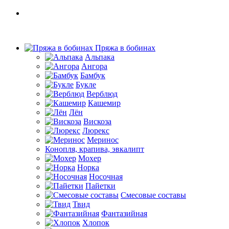
Пряжа в бобинах
Альпака
Ангора
Бамбук
Букле
Верблюд
Кашемир
Лён
Вискоза
Люрекс
Меринос
Конопля, крапива, эвкалипт
Мохер
Норка
Носочная
Пайетки
Смесовые составы
Твид
Фантазийная
Хлопок