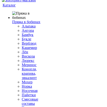
Каталог
Пряжа в бобинах
Альпака
Ангора
Бамбук
Букле
Верблюд
Кашемир
Лён
Вискоза
Люрекс
Меринос
Конопля,
крапива,
эвкалипт
Мохер
Норка
Носочная
Пайетки
Смесовые
составы