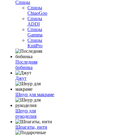
Спицы
Спицы
ChiaoGoo
Спицы
ADDI
Спицы
Gamma
Спицы
KnitPro
Последняя
бобинка
Джут
Шнур для макраме
Шнур для
рукоделия
Шпагаты, нити