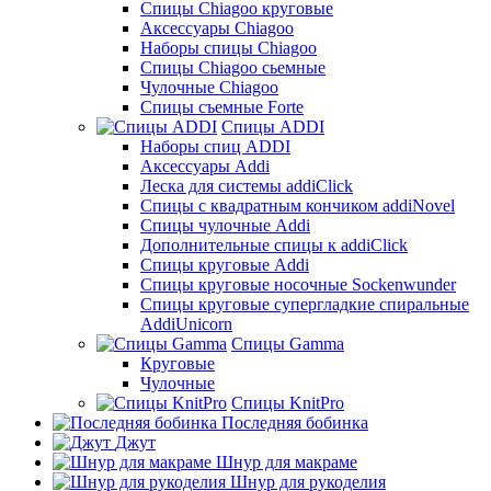
Cпицы Сhiagoo круговые
Аксессуары Chiagoo
Наборы спицы Chiagoo
Спицы Chiagoo сьемные
Чулочные Chiagoo
Спицы съемные Forte
Спицы ADDI
Наборы спиц ADDI
Аксессуары Addi
Леска для системы addiClick
Спицы с квадратным кончиком addiNovel
Спицы чулочные Addi
Дополнительные спицы к addiClick
Спицы круговые Addi
Спицы круговые носочные Sockenwunder
Спицы круговые супергладкие спиральные
AddiUnicorn
Спицы Gamma
Круговые
Чулочные
Спицы KnitPro
Последняя бобинка
Джут
Шнур для макраме
Шнур для рукоделия