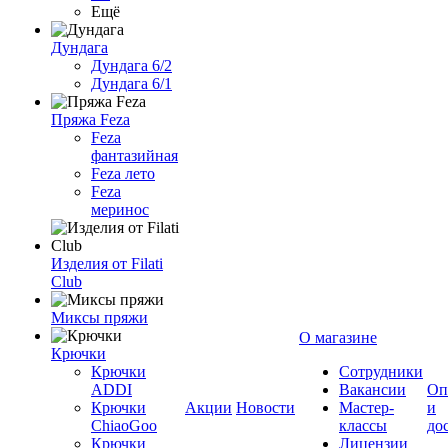
Ещё
Дундага
Дундага 6/2
Дундага 6/1
Пряжа Feza
Feza
фантазийная
Feza лето
Feza
меринос
Изделия от Filati
Club
Миксы пряжи
О магазине
Крючки
Крючки
Сотрудники
ADDI
Вакансии
Оп
Крючки
Акции
Новости
Мастер-
и
ChiaoGoo
классы
до
Крючки
Лицензии