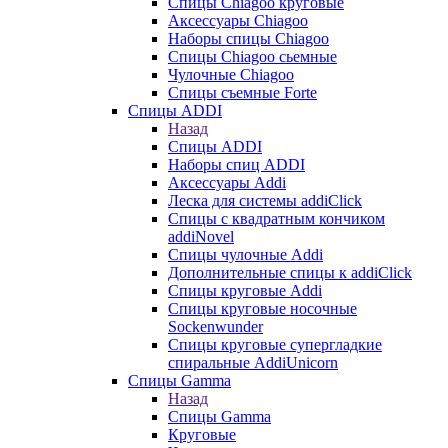
Cпицы Сhiagoo круговые
Аксессуары Chiagoo
Наборы спицы Chiagoo
Спицы Chiagoo сьемные
Чулочные Chiagoo
Спицы съемные Forte
Спицы ADDI
Назад
Спицы ADDI
Наборы спиц ADDI
Аксессуары Addi
Леска для системы addiClick
Спицы с квадратным кончиком
addiNovel
Спицы чулочные Addi
Дополнительные спицы к addiClick
Спицы круговые Addi
Спицы круговые носочные
Sockenwunder
Спицы круговые супергладкие
спиральные AddiUnicorn
Спицы Gamma
Назад
Спицы Gamma
Круговые