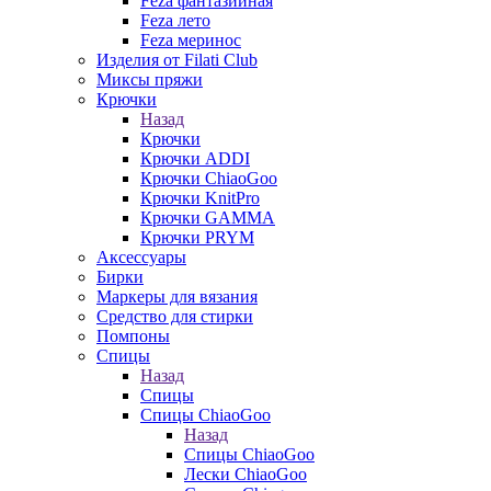
Feza фантазийная
Feza лето
Feza меринос
Изделия от Filati Club
Миксы пряжи
Крючки
Назад
Крючки
Крючки ADDI
Крючки ChiaoGoo
Крючки KnitPro
Крючки GAMMA
Крючки PRYM
Аксессуары
Бирки
Маркеры для вязания
Средство для стирки
Помпоны
Спицы
Назад
Спицы
Спицы ChiaoGoo
Назад
Спицы ChiaoGoo
Лески ChiaoGoo