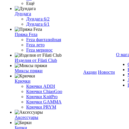
Ещё
Дундага
Дундага 6/2
Дундага 6/1
Пряжа Feza
Feza фантазийная
Feza лето
Feza меринос
О маг
Изделия от Filati Club
Миксы пряжи
Акции
Новости
Крючки
Крючки ADDI
Крючки ChiaoGoo
Крючки KnitPro
Крючки GAMMA
Крючки PRYM
Аксессуары
Бирки