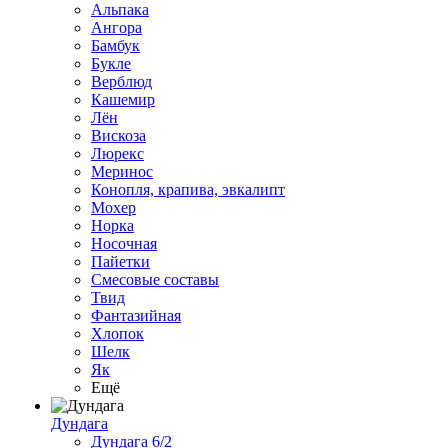
Альпака
Ангора
Бамбук
Букле
Верблюд
Кашемир
Лён
Вискоза
Люрекс
Меринос
Конопля, крапива, эвкалипт
Мохер
Норка
Носочная
Пайетки
Смесовые составы
Твид
Фантазийная
Хлопок
Шелк
Як
Ещё
Дундага
Дундага 6/2