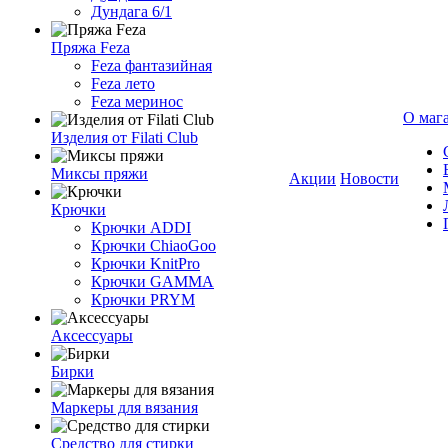
Дундага 6/1
Пряжа Feza
Feza фантазийная
Feza лето
Feza меринос
О маг
Изделия от Filati Club
Миксы пряжи
Акции
Новости
Крючки
Крючки ADDI
Крючки ChiaoGoo
Крючки KnitPro
Крючки GAMMA
Крючки PRYM
Аксессуары
Бирки
Маркеры для вязания
Средство для стирки