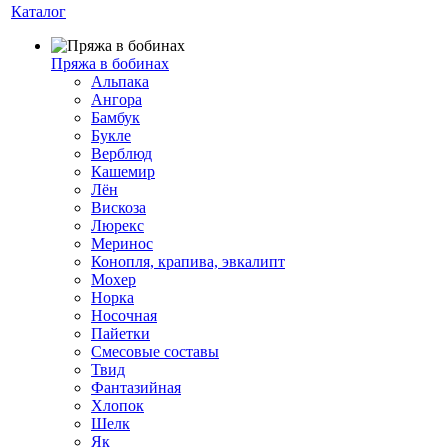
Каталог
Пряжа в бобинах
Альпака
Ангора
Бамбук
Букле
Верблюд
Кашемир
Лён
Вискоза
Люрекс
Меринос
Конопля, крапива, эвкалипт
Мохер
Норка
Носочная
Пайетки
Смесовые составы
Твид
Фантазийная
Хлопок
Шелк
Як