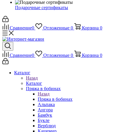
Подарочные сертификаты
Сравнение
0
Отложенные
0
Корзина
0
Сравнение
0
Отложенные
0
Корзина
0
Каталог
Назад
Каталог
Пряжа в бобинах
Назад
Пряжа в бобинах
Альпака
Ангора
Бамбук
Букле
Верблюд
Кашемир