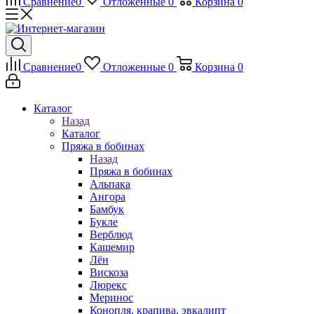
Сравнение
0
Отложенные
0
Корзина
0
Сравнение
0
Отложенные
0
Корзина
0
Каталог
Назад
Каталог
Пряжа в бобинах
Назад
Пряжа в бобинах
Альпака
Ангора
Бамбук
Букле
Верблюд
Кашемир
Лён
Вискоза
Люрекс
Меринос
Конопля, крапива, эвкалипт