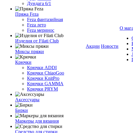
Дундага 6/1
Пряжа Feza
Feza фантазийная
Feza лето
О маг
Feza меринос
Изделия от Filati Club
Акции
Новости
Миксы пряжи
Крючки
Крючки ADDI
Крючки ChiaoGoo
Крючки KnitPro
Крючки GAMMA
Крючки PRYM
Аксессуары
Бирки
Маркеры для вязания
Средство для стирки