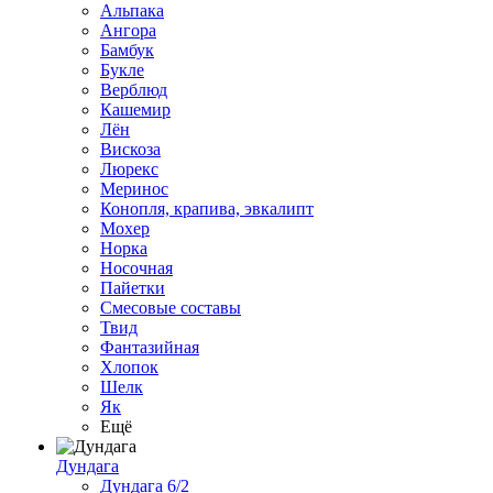
Альпака
Ангора
Бамбук
Букле
Верблюд
Кашемир
Лён
Вискоза
Люрекс
Меринос
Конопля, крапива, эвкалипт
Мохер
Норка
Носочная
Пайетки
Смесовые составы
Твид
Фантазийная
Хлопок
Шелк
Як
Ещё
Дундага
Дундага 6/2