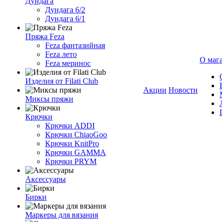
Дундага
Дундага 6/2
Дундага 6/1
Пряжа Feza
Feza фантазийная
Feza лето
О маг
Feza меринос
Изделия от Filati Club
Акции
Новости
Миксы пряжи
Крючки
Крючки ADDI
Крючки ChiaoGoo
Крючки KnitPro
Крючки GAMMA
Крючки PRYM
Аксессуары
Бирки
Маркеры для вязания