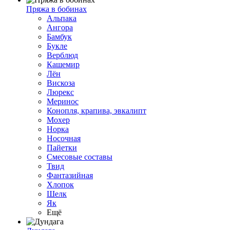
Пряжа в бобинах
Альпака
Ангора
Бамбук
Букле
Верблюд
Кашемир
Лён
Вискоза
Люрекс
Меринос
Конопля, крапива, эвкалипт
Мохер
Норка
Носочная
Пайетки
Смесовые составы
Твид
Фантазийная
Хлопок
Шелк
Як
Ещё