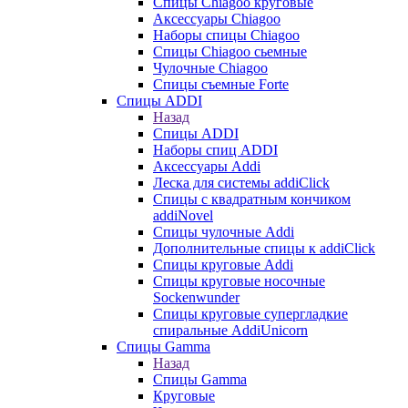
Cпицы Сhiagoo круговые
Аксессуары Chiagoo
Наборы спицы Chiagoo
Спицы Chiagoo сьемные
Чулочные Chiagoo
Спицы съемные Forte
Спицы ADDI
Назад
Спицы ADDI
Наборы спиц ADDI
Аксессуары Addi
Леска для системы addiClick
Спицы с квадратным кончиком
addiNovel
Спицы чулочные Addi
Дополнительные спицы к addiClick
Спицы круговые Addi
Спицы круговые носочные
Sockenwunder
Спицы круговые супергладкие
спиральные AddiUnicorn
Спицы Gamma
Назад
Спицы Gamma
Круговые