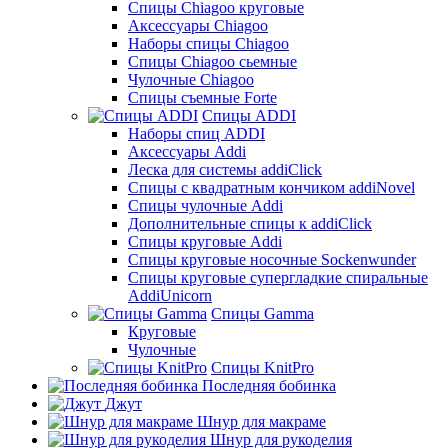
Cпицы Сhiagoo круговые
Аксессуары Chiagoo
Наборы спицы Chiagoo
Спицы Chiagoo сьемные
Чулочные Chiagoo
Спицы съемные Forte
Спицы ADDI
Наборы спиц ADDI
Аксессуары Addi
Леска для системы addiClick
Спицы с квадратным кончиком addiNovel
Спицы чулочные Addi
Дополнительные спицы к addiClick
Спицы круговые Addi
Спицы круговые носочные Sockenwunder
Спицы круговые супергладкие спиральные
AddiUnicorn
Спицы Gamma
Круговые
Чулочные
Спицы KnitPro
Последняя бобинка
Джут
Шнур для макраме
Шнур для рукоделия