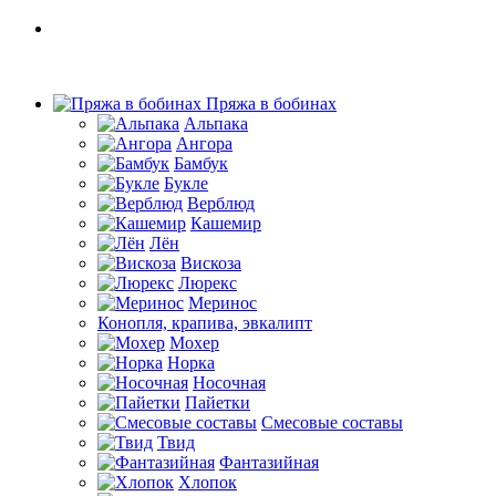
Пряжа в бобинах
Альпака
Ангора
Бамбук
Букле
Верблюд
Кашемир
Лён
Вискоза
Люрекс
Меринос
Конопля, крапива, эвкалипт
Мохер
Норка
Носочная
Пайетки
Смесовые составы
Твид
Фантазийная
Хлопок