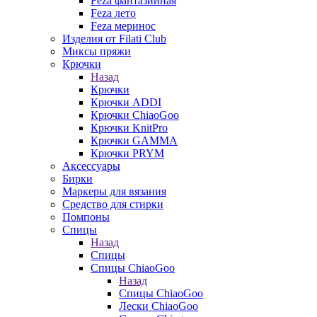
Feza фантазийная
Feza лето
Feza меринос
Изделия от Filati Club
Миксы пряжи
Крючки
Назад
Крючки
Крючки ADDI
Крючки ChiaoGoo
Крючки KnitPro
Крючки GAMMA
Крючки PRYM
Аксессуары
Бирки
Маркеры для вязания
Средство для стирки
Помпоны
Спицы
Назад
Спицы
Спицы ChiaoGoo
Назад
Спицы ChiaoGoo
Лески ChiaoGoo