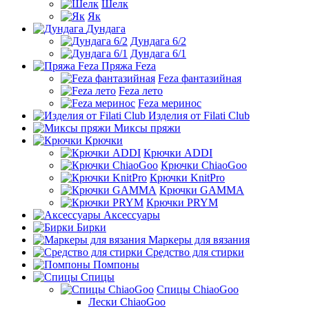
Шелк
Як
Дундага
Дундага 6/2
Дундага 6/1
Пряжа Feza
Feza фантазийная
Feza лето
Feza меринос
Изделия от Filati Club
Миксы пряжи
Крючки
Крючки ADDI
Крючки ChiaoGoo
Крючки KnitPro
Крючки GAMMA
Крючки PRYM
Аксессуары
Бирки
Маркеры для вязания
Средство для стирки
Помпоны
Спицы
Спицы ChiaoGoo
Лески ChiaoGoo