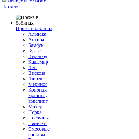
Каталог
Пряжа в бобинах
Альпака
Ангора
Бамбук
Букле
Верблюд
Кашемир
Лён
Вискоза
Люрекс
Меринос
Конопля,
крапива,
эвкалипт
Мохер
Норка
Носочная
Пайетки
Смесовые
составы