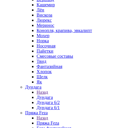
Кашемир
Лён
Вискоза
Люрекс
Меринос
Конопля, крапива, эвкалипт
Мохер
Норка
Носочная
Пайетки
Смесовые составы
Твид
Фантазийная
Хлопок
Шелк
Як
Дундага
Назад
Дундага
Дундага 6/2
Дундага 6/1
Пряжа Feza
Назад
Пряжа Feza