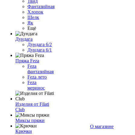
Твид
Фантазийная
Хлопок
Шелк
Як
Ещё
Дундага
Дундага 6/2
Дундага 6/1
Пряжа Feza
Feza
фантазийная
Feza лето
Feza
меринос
Изделия от Filati
Club
Миксы пряжи
О магазине
Крючки