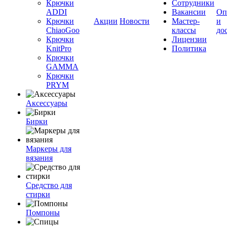
Крючки
Сотрудники
ADDI
Вакансии
Оп
Крючки
Акции
Новости
Мастер-
и
ChiaoGoo
классы
до
Крючки
Лицензии
KnitPro
Политика
Крючки
GAMMA
Крючки
PRYM
Аксессуары
Бирки
Маркеры для
вязания
Средство для
стирки
Помпоны