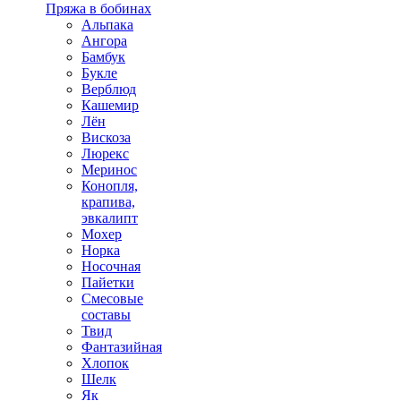
Пряжа в бобинах
Альпака
Ангора
Бамбук
Букле
Верблюд
Кашемир
Лён
Вискоза
Люрекс
Меринос
Конопля,
крапива,
эвкалипт
Мохер
Норка
Носочная
Пайетки
Смесовые
составы
Твид
Фантазийная
Хлопок
Шелк
Як