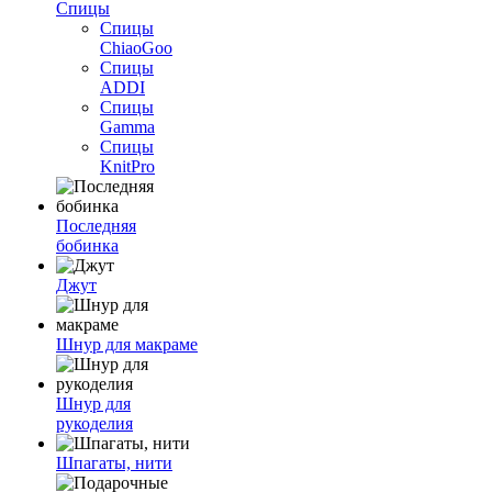
Спицы
Спицы
ChiaoGoo
Спицы
ADDI
Спицы
Gamma
Спицы
KnitPro
Последняя
бобинка
Джут
Шнур для макраме
Шнур для
рукоделия
Шпагаты, нити