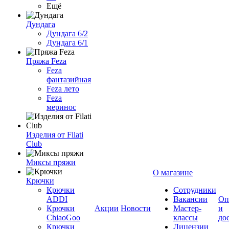
Ещё
Дундага
Дундага 6/2
Дундага 6/1
Пряжа Feza
Feza
фантазийная
Feza лето
Feza
меринос
Изделия от Filati
Club
Миксы пряжи
О магазине
Крючки
Крючки
Сотрудники
ADDI
Вакансии
Оп
Крючки
Акции
Новости
Мастер-
и
ChiaoGoo
классы
до
Крючки
Лицензии