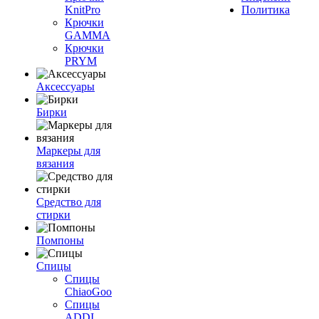
KnitPro
Политика
Крючки
GAMMA
Крючки
PRYM
Аксессуары
Бирки
Маркеры для
вязания
Средство для
стирки
Помпоны
Спицы
Спицы
ChiaoGoo
Спицы
ADDI