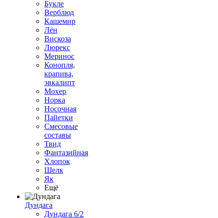
Букле
Верблюд
Кашемир
Лён
Вискоза
Люрекс
Меринос
Конопля,
крапива,
эвкалипт
Мохер
Норка
Носочная
Пайетки
Смесовые
составы
Твид
Фантазийная
Хлопок
Шелк
Як
Ещё
Дундага
Дундага 6/2