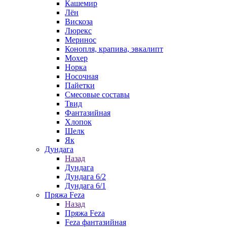
Кашемир
Лён
Вискоза
Люрекс
Меринос
Конопля, крапива, эвкалипт
Мохер
Норка
Носочная
Пайетки
Смесовые составы
Твид
Фантазийная
Хлопок
Шелк
Як
Дундага
Назад
Дундага
Дундага 6/2
Дундага 6/1
Пряжа Feza
Назад
Пряжа Feza
Feza фантазийная