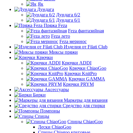
Як
Дундага
Дундага 6/2
Дундага 6/1
Пряжа Feza
Feza фантазийная
Feza лето
Feza меринос
Изделия от Filati Club
Миксы пряжи
Крючки
Крючки ADDI
Крючки ChiaoGoo
Крючки KnitPro
Крючки GAMMA
Крючки PRYM
Аксессуары
Бирки
Маркеры для вязания
Средство для стирки
Помпоны
Спицы
Спицы ChiaoGoo
Лески ChiaoGoo
Cпицы Сhiagoo круговые