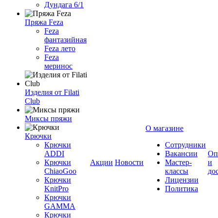
Дундага 6/1
Пряжа Feza
Feza
фантазийная
Feza лето
Feza
меринос
Изделия от Filati
Club
Миксы пряжи
О магазине
Крючки
Крючки
Сотрудники
ADDI
Вакансии
Оп
Крючки
Акции
Новости
Мастер-
и
ChiaoGoo
классы
до
Крючки
Лицензии
KnitPro
Политика
Крючки
GAMMA
Крючки