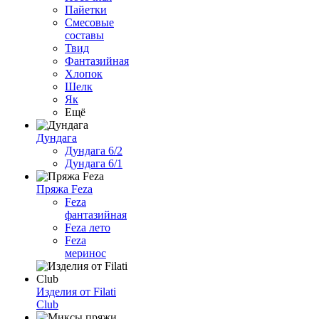
Пайетки
Смесовые
составы
Твид
Фантазийная
Хлопок
Шелк
Як
Ещё
Дундага
Дундага 6/2
Дундага 6/1
Пряжа Feza
Feza
фантазийная
Feza лето
Feza
меринос
Изделия от Filati
Club