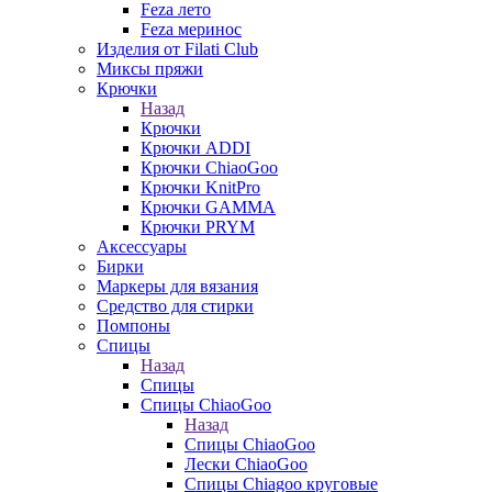
Feza лето
Feza меринос
Изделия от Filati Club
Миксы пряжи
Крючки
Назад
Крючки
Крючки ADDI
Крючки ChiaoGoo
Крючки KnitPro
Крючки GAMMA
Крючки PRYM
Аксессуары
Бирки
Маркеры для вязания
Средство для стирки
Помпоны
Спицы
Назад
Спицы
Спицы ChiaoGoo
Назад
Спицы ChiaoGoo
Лески ChiaoGoo
Cпицы Сhiagoo круговые