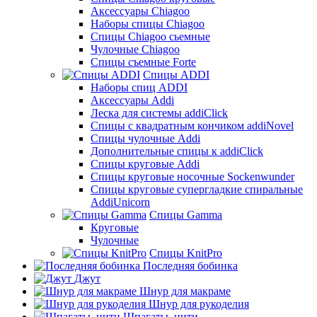
Аксессуары Chiagoo
Наборы спицы Chiagoo
Спицы Chiagoo сьемные
Чулочные Chiagoo
Спицы съемные Forte
Спицы ADDI
Наборы спиц ADDI
Аксессуары Addi
Леска для системы addiClick
Спицы с квадратным кончиком addiNovel
Спицы чулочные Addi
Дополнительные спицы к addiClick
Спицы круговые Addi
Спицы круговые носочные Sockenwunder
Спицы круговые супергладкие спиральные
AddiUnicorn
Спицы Gamma
Круговые
Чулочные
Спицы KnitPro
Последняя бобинка
Джут
Шнур для макраме
Шнур для рукоделия
Шпагаты, нити