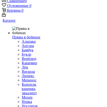
Сравнение
0
Отложенные
0
Корзина
0
Каталог
Пряжа в бобинах
Альпака
Ангора
Бамбук
Букле
Верблюд
Кашемир
Лён
Вискоза
Люрекс
Меринос
Конопля,
крапива,
эвкалипт
Мохер
Норка
Носочная