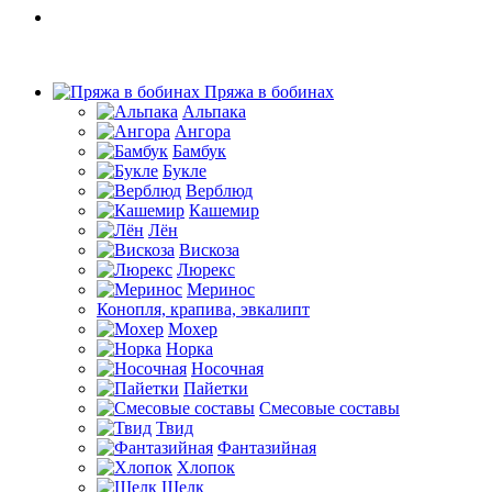
Пряжа в бобинах
Альпака
Ангора
Бамбук
Букле
Верблюд
Кашемир
Лён
Вискоза
Люрекс
Меринос
Конопля, крапива, эвкалипт
Мохер
Норка
Носочная
Пайетки
Смесовые составы
Твид
Фантазийная
Хлопок
Шелк