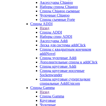
Аксессуары Chiagoo
Наборы спицы Chiagoo
Спицы Chiagoo сьемные
Чулочные Chiagoo
Спицы съемные Forte
Спицы ADDI
Назад
Спицы ADDI
Наборы спиц ADDI
Аксессуары Addi
Леска для системы addiClick
Спицы с квадратным кончиком
addiNovel
Спицы чулочные Addi
Дополнительные спицы к addiClick
Спицы круговые Addi
Спицы круговые носочные
Sockenwunder
Спицы круговые супергладкие
спиральные AddiUnicorn
Спицы Gamma
Назад
Спицы Gamma
Круговые
Чулочные