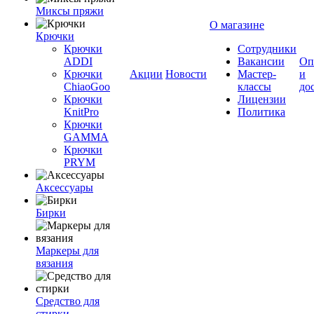
Миксы пряжи
О магазине
Крючки
Крючки
Сотрудники
ADDI
Вакансии
Оп
Крючки
Акции
Новости
Мастер-
и
ChiaoGoo
классы
до
Крючки
Лицензии
KnitPro
Политика
Крючки
GAMMA
Крючки
PRYM
Аксессуары
Бирки
Маркеры для
вязания
Средство для
стирки