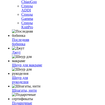
ChiaoGoo
Спицы
ADDI
Спицы
Gamma
Спицы
KnitPro
Последняя
бобинка
Джут
Шнур для макраме
Шнур для
рукоделия
Шпагаты, нити
Подарочные