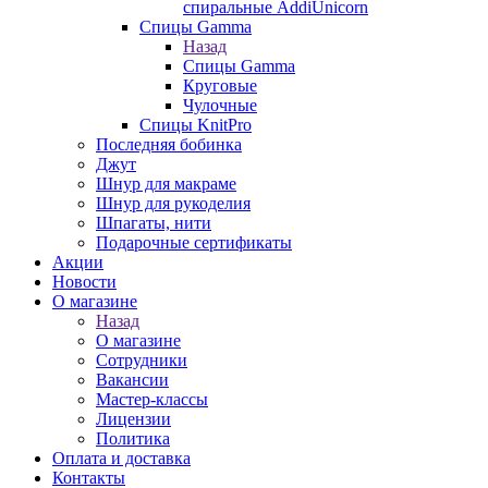
спиральные AddiUnicorn
Спицы Gamma
Назад
Спицы Gamma
Круговые
Чулочные
Спицы KnitPro
Последняя бобинка
Джут
Шнур для макраме
Шнур для рукоделия
Шпагаты, нити
Подарочные сертификаты
Акции
Новости
О магазине
Назад
О магазине
Сотрудники
Вакансии
Мастер-классы
Лицензии
Политика
Оплата и доставка
Контакты