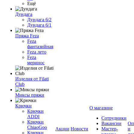
Ещё
Дундага
Дундага 6/2
Дундага 6/1
Пряжа Feza
Feza
фантазийная
Feza лето
Feza
меринос
Изделия от Filati
Club
Миксы пряжи
Крючки
О магазине
Крючки
ADDI
Сотрудники
Крючки
Вакансии
Оп
ChiaoGoo
Акции
Новости
Мастер-
и
Крючки