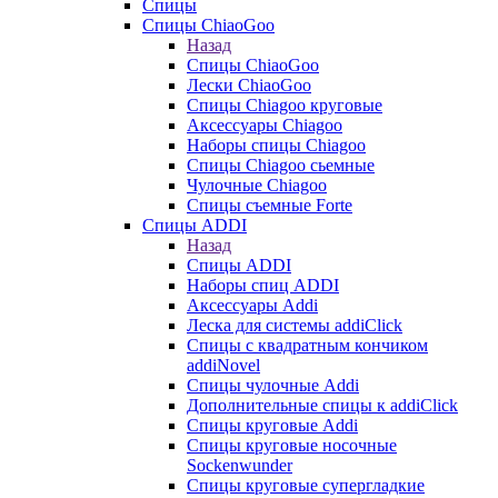
Спицы
Спицы ChiaoGoo
Назад
Спицы ChiaoGoo
Лески ChiaoGoo
Cпицы Сhiagoo круговые
Аксессуары Chiagoo
Наборы спицы Chiagoo
Спицы Chiagoo сьемные
Чулочные Chiagoo
Спицы съемные Forte
Спицы ADDI
Назад
Спицы ADDI
Наборы спиц ADDI
Аксессуары Addi
Леска для системы addiClick
Спицы с квадратным кончиком
addiNovel
Спицы чулочные Addi
Дополнительные спицы к addiClick
Спицы круговые Addi
Спицы круговые носочные
Sockenwunder
Спицы круговые супергладкие