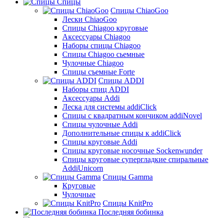
Спицы
Спицы ChiaoGoo
Лески ChiaoGoo
Cпицы Сhiagoo круговые
Аксессуары Chiagoo
Наборы спицы Chiagoo
Спицы Chiagoo сьемные
Чулочные Chiagoo
Спицы съемные Forte
Спицы ADDI
Наборы спиц ADDI
Аксессуары Addi
Леска для системы addiClick
Спицы с квадратным кончиком addiNovel
Спицы чулочные Addi
Дополнительные спицы к addiClick
Спицы круговые Addi
Спицы круговые носочные Sockenwunder
Спицы круговые супергладкие спиральные
AddiUnicorn
Спицы Gamma
Круговые
Чулочные
Спицы KnitPro
Последняя бобинка