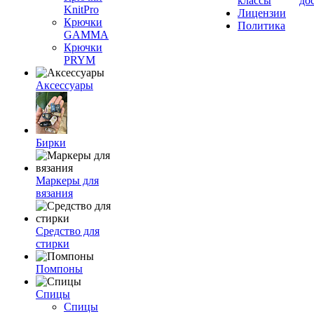
классы
до
KnitPro
Лицензии
Крючки
Политика
GAMMA
Крючки
PRYM
Аксессуары
Бирки
Маркеры для
вязания
Средство для
стирки
Помпоны
Спицы
Спицы