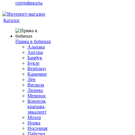
сертификаты
Каталог
Пряжа в бобинах
Альпака
Ангора
Бамбук
Букле
Верблюд
Кашемир
Лён
Вискоза
Люрекс
Меринос
Конопля,
крапива,
эвкалипт
Мохер
Норка
Носочная
Пайетки