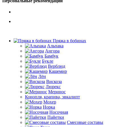
Персональные рекомендации
Пряжа в бобинах
Альпака
Ангора
Бамбук
Букле
Верблюд
Кашемир
Лён
Вискоза
Люрекс
Меринос
Конопля, крапива, эвкалипт
Мохер
Норка
Носочная
Пайетки
Смесовые составы