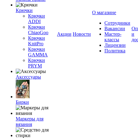
Крючки
О магазине
Крючки
ADDI
Сотрудники
Крючки
Вакансии
Оп
ChiaoGoo
Акции
Новости
Мастер-
и
Крючки
классы
до
KnitPro
Лицензии
Крючки
Политика
GAMMA
Крючки
PRYM
Аксессуары
Бирки
Маркеры для
вязания