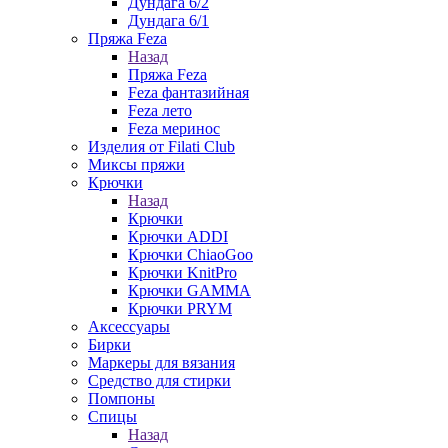
Дундага 6/2
Дундага 6/1
Пряжа Feza
Назад
Пряжа Feza
Feza фантазийная
Feza лето
Feza меринос
Изделия от Filati Club
Миксы пряжи
Крючки
Назад
Крючки
Крючки ADDI
Крючки ChiaoGoo
Крючки KnitPro
Крючки GAMMA
Крючки PRYM
Аксессуары
Бирки
Маркеры для вязания
Средство для стирки
Помпоны
Спицы
Назад