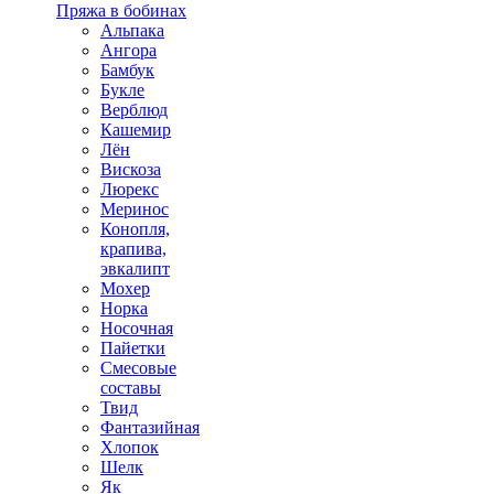
Пряжа в бобинах
Альпака
Ангора
Бамбук
Букле
Верблюд
Кашемир
Лён
Вискоза
Люрекс
Меринос
Конопля,
крапива,
эвкалипт
Мохер
Норка
Носочная
Пайетки
Смесовые
составы
Твид
Фантазийная
Хлопок
Шелк
Як