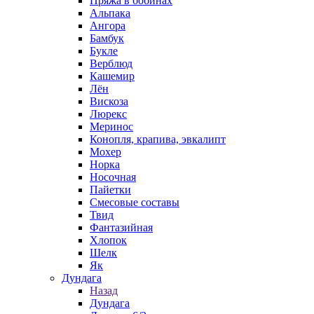
Пряжа в бобинах
Альпака
Ангора
Бамбук
Букле
Верблюд
Кашемир
Лён
Вискоза
Люрекс
Меринос
Конопля, крапива, эвкалипт
Мохер
Норка
Носочная
Пайетки
Смесовые составы
Твид
Фантазийная
Хлопок
Шелк
Як
Дундага
Назад
Дундага