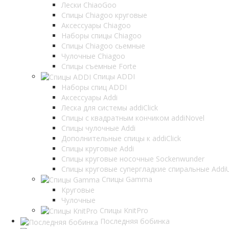
Лески ChiaoGoo
Cпицы Сhiagoo круговые
Аксессуары Chiagoo
Наборы спицы Chiagoo
Спицы Chiagoo сьемные
Чулочные Chiagoo
Спицы съемные Forte
Спицы ADDI
Наборы спиц ADDI
Аксессуары Addi
Леска для системы addiClick
Спицы с квадратным кончиком addiNovel
Спицы чулочные Addi
Дополнительные спицы к addiClick
Спицы круговые Addi
Спицы круговые носочные Sockenwunder
Спицы круговые супергладкие спиральные AddiU
Спицы Gamma
Круговые
Чулочные
Спицы KnitPro
Последняя бобинка