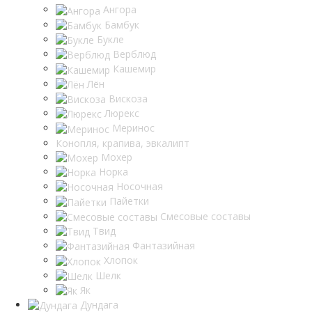
Ангора
Бамбук
Букле
Верблюд
Кашемир
Лён
Вискоза
Люрекс
Меринос
Конопля, крапива, эвкалипт
Мохер
Норка
Носочная
Пайетки
Смесовые составы
Твид
Фантазийная
Хлопок
Шелк
Як
Дундага