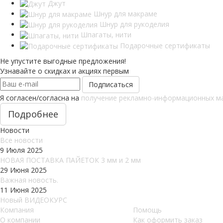
Джут
Шнур для макраме
Шнур для рукоделия
Шпагаты, нити
Подарочные сертификаты
Не упустите выгодные предложения!
Узнавайте о скидках и акциях первым
Я согласен/согласна на
получение рекламно-информационных м
Подробнее
Новости
Все новости
9 Июля 2025
НОВАЯ ПОСТАВКА ПАЙЕТОК 3 мм и 2 мм
29 Июня 2025
Важная новость.
11 Июня 2025
Новый ВИДЕОКУРС
Компания
Помощь
О компании
Как оформить заказ