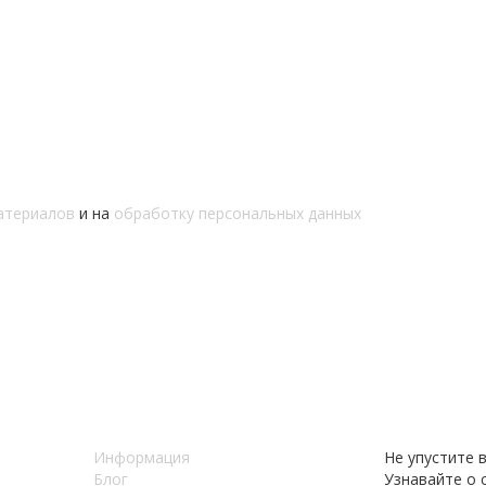
атериалов
и на
обработку персональных данных
Информация
Не упустите 
Блог
Узнавайте о с