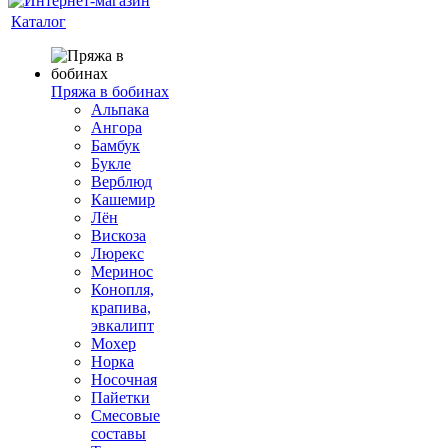
Каталог
Пряжа в бобинах
Альпака
Ангора
Бамбук
Букле
Верблюд
Кашемир
Лён
Вискоза
Люрекс
Меринос
Конопля,
крапива,
эвкалипт
Мохер
Норка
Носочная
Пайетки
Смесовые
составы