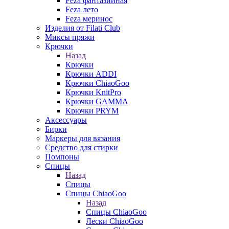
Feza фантазийная
Feza лето
Feza меринос
Изделия от Filati Club
Миксы пряжи
Крючки
Назад
Крючки
Крючки ADDI
Крючки ChiaoGoo
Крючки KnitPro
Крючки GAMMA
Крючки PRYM
Аксессуары
Бирки
Маркеры для вязания
Средство для стирки
Помпоны
Спицы
Назад
Спицы
Спицы ChiaoGoo
Назад
Спицы ChiaoGoo
Лески ChiaoGoo