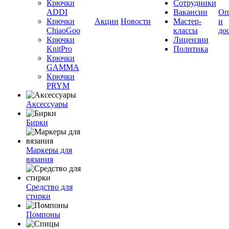
Крючки
Сотрудники
ADDI
Вакансии
Оп
Крючки
Акции
Новости
Мастер-
и
ChiaoGoo
классы
до
Крючки
Лицензии
KnitPro
Политика
Крючки
GAMMA
Крючки
PRYM
Аксессуары
Бирки
Маркеры для
вязания
Средство для
стирки
Помпоны