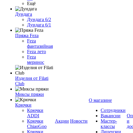
Ещё
Дундага
Дундага 6/2
Дундага 6/1
Пряжа Feza
Feza
фантазийная
Feza лето
Feza
меринос
Изделия от Filati
Club
Миксы пряжи
О магазине
Крючки
Крючки
Сотрудники
ADDI
Вакансии
Оп
Крючки
Акции
Новости
Мастер-
и
ChiaoGoo
классы
до
Крючки
Лицензии