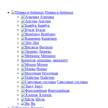
Пряжа в бобинах
Альпака
Ангора
Бамбук
Букле
Верблюд
Кашемир
Лён
Вискоза
Люрекс
Меринос
Конопля, крапива, эвкалипт
Мохер
Норка
Носочная
Пайетки
Смесовые составы
Твид
Фантазийная
Хлопок
Шелк
Як
Дундага