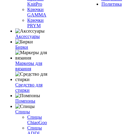
KnitPro
Политика
Крючки
GAMMA
Крючки
PRYM
Аксессуары
Бирки
Маркеры для
вязания
Средство для
стирки
Помпоны
Спицы
Спицы
ChiaoGoo
Спицы
ADDI