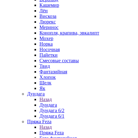
Кашемир
Лён
Вискоза
Люрекс
Меринос
Конопля, крапива, эвкалипт
Мохер
Норка
Носочная
Пайетки
Смесовые составы
Твид
Фантазийная
Хлопок
Шелк
Як
Дундага
Назад
Дундага
Дундага 6/2
Дундага 6/1
Пряжа Feza
Назад
Пряжа Feza