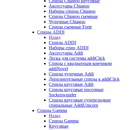
Cпицы Сhiagoo круговые
Аксессуары Chiagoo
Наборы спицы Chiagoo
Спицы Chiagoo сьемные
Чулочные Chiagoo
Спицы съемные Forte
Спицы ADDI
Назад
Спицы ADDI
Наборы спиц ADDI
Аксессуары Addi
Леска для системы addiClick
Спицы с квадратным кончиком
addiNovel
Спицы чулочные Addi
Дополнительные спицы к addiClick
Спицы круговые Addi
Спицы круговые носочные
Sockenwunder
Спицы круговые супергладкие
спиральные AddiUnicorn
Спицы Gamma
Назад
Спицы Gamma
Круговые