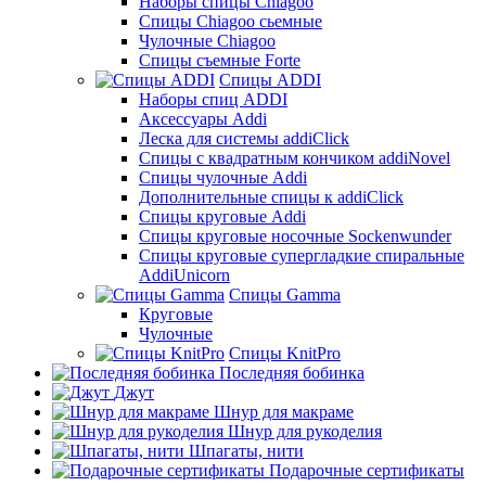
Наборы спицы Chiagoo
Спицы Chiagoo сьемные
Чулочные Chiagoo
Спицы съемные Forte
Спицы ADDI
Наборы спиц ADDI
Аксессуары Addi
Леска для системы addiClick
Спицы с квадратным кончиком addiNovel
Спицы чулочные Addi
Дополнительные спицы к addiClick
Спицы круговые Addi
Спицы круговые носочные Sockenwunder
Спицы круговые супергладкие спиральные
AddiUnicorn
Спицы Gamma
Круговые
Чулочные
Спицы KnitPro
Последняя бобинка
Джут
Шнур для макраме
Шнур для рукоделия
Шпагаты, нити
Подарочные сертификаты