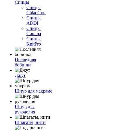
Спицы
Спицы
ChiaoGoo
Спицы
ADDI
Спицы
Gamma
Спицы
KnitPro
Последняя
бобинка
Джут
Шнур для макраме
Шнур для
рукоделия
Шпагаты, нити