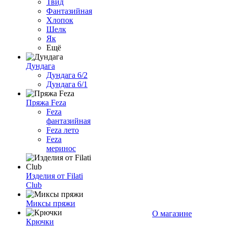
Твид
Фантазийная
Хлопок
Шелк
Як
Ещё
Дундага
Дундага 6/2
Дундага 6/1
Пряжа Feza
Feza
фантазийная
Feza лето
Feza
меринос
Изделия от Filati
Club
Миксы пряжи
О магазине
Крючки