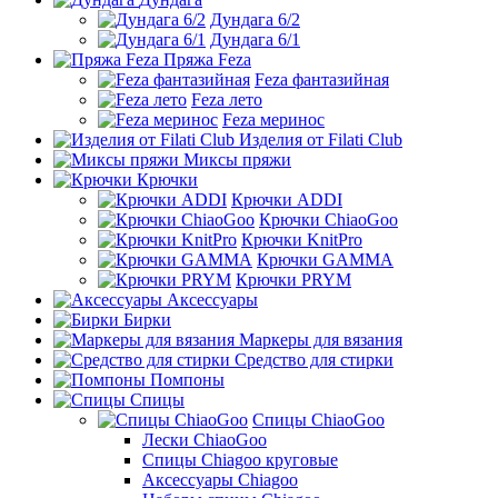
Дундага 6/2
Дундага 6/1
Пряжа Feza
Feza фантазийная
Feza лето
Feza меринос
Изделия от Filati Club
Миксы пряжи
Крючки
Крючки ADDI
Крючки ChiaoGoo
Крючки KnitPro
Крючки GAMMA
Крючки PRYM
Аксессуары
Бирки
Маркеры для вязания
Средство для стирки
Помпоны
Спицы
Спицы ChiaoGoo
Лески ChiaoGoo
Cпицы Сhiagoo круговые
Аксессуары Chiagoo