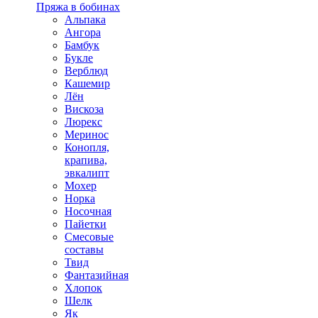
Пряжа в бобинах
Альпака
Ангора
Бамбук
Букле
Верблюд
Кашемир
Лён
Вискоза
Люрекс
Меринос
Конопля,
крапива,
эвкалипт
Мохер
Норка
Носочная
Пайетки
Смесовые
составы
Твид
Фантазийная
Хлопок
Шелк
Як