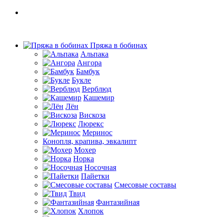
Пряжа в бобинах
Альпака
Ангора
Бамбук
Букле
Верблюд
Кашемир
Лён
Вискоза
Люрекс
Меринос
Конопля, крапива, эвкалипт
Мохер
Норка
Носочная
Пайетки
Смесовые составы
Твид
Фантазийная
Хлопок