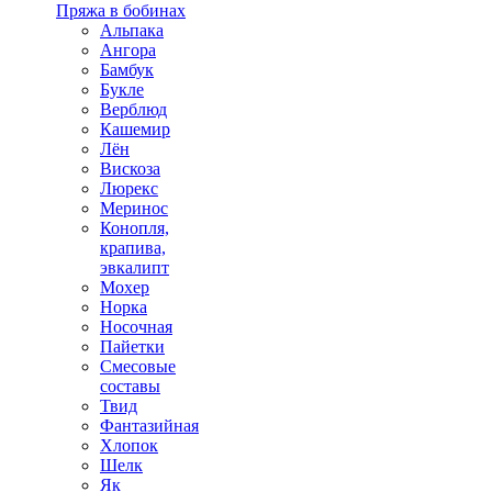
Пряжа в бобинах
Альпака
Ангора
Бамбук
Букле
Верблюд
Кашемир
Лён
Вискоза
Люрекс
Меринос
Конопля,
крапива,
эвкалипт
Мохер
Норка
Носочная
Пайетки
Смесовые
составы
Твид
Фантазийная
Хлопок
Шелк
Як