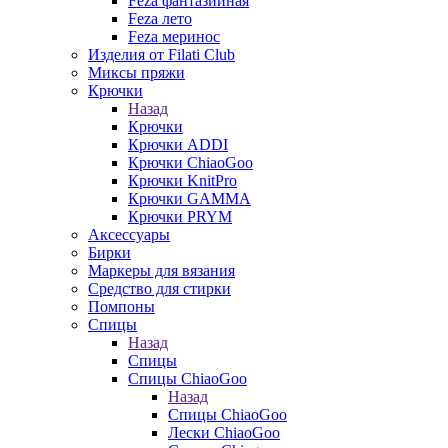
Feza фантазийная
Feza лето
Feza меринос
Изделия от Filati Club
Миксы пряжи
Крючки
Назад
Крючки
Крючки ADDI
Крючки ChiaoGoo
Крючки KnitPro
Крючки GAMMA
Крючки PRYM
Аксессуары
Бирки
Маркеры для вязания
Средство для стирки
Помпоны
Спицы
Назад
Спицы
Спицы ChiaoGoo
Назад
Спицы ChiaoGoo
Лески ChiaoGoo