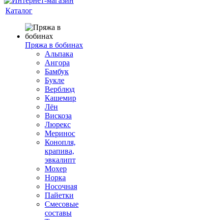
Каталог
Пряжа в бобинах
Альпака
Ангора
Бамбук
Букле
Верблюд
Кашемир
Лён
Вискоза
Люрекс
Меринос
Конопля,
крапива,
эвкалипт
Мохер
Норка
Носочная
Пайетки
Смесовые
составы