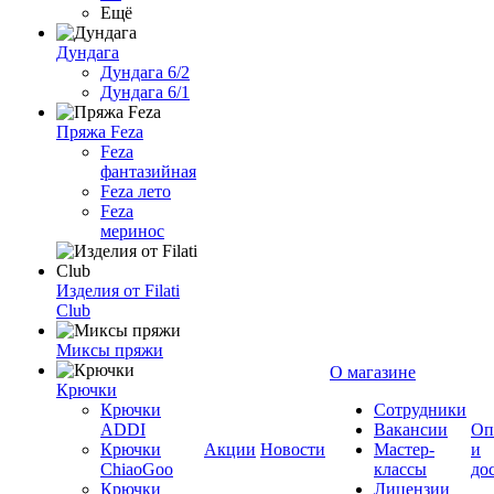
Ещё
Дундага
Дундага 6/2
Дундага 6/1
Пряжа Feza
Feza
фантазийная
Feza лето
Feza
меринос
Изделия от Filati
Club
Миксы пряжи
О магазине
Крючки
Крючки
Сотрудники
ADDI
Вакансии
Оп
Крючки
Акции
Новости
Мастер-
и
ChiaoGoo
классы
до
Крючки
Лицензии