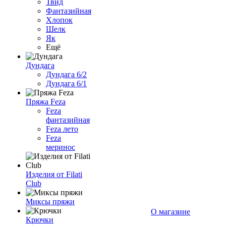
Твид
Фантазийная
Хлопок
Шелк
Як
Ещё
Дундага
Дундага 6/2
Дундага 6/1
Пряжа Feza
Feza
фантазийная
Feza лето
Feza
меринос
Изделия от Filati
Club
Миксы пряжи
О магазине
Крючки