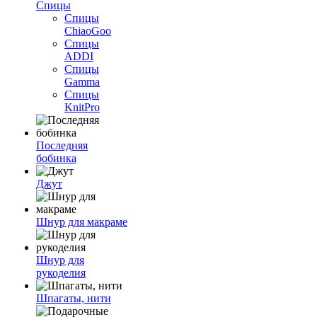
Спицы
Спицы
ChiaoGoo
Спицы
ADDI
Спицы
Gamma
Спицы
KnitPro
Последняя
бобинка
Джут
Шнур для макраме
Шнур для
рукоделия
Шпагаты, нити