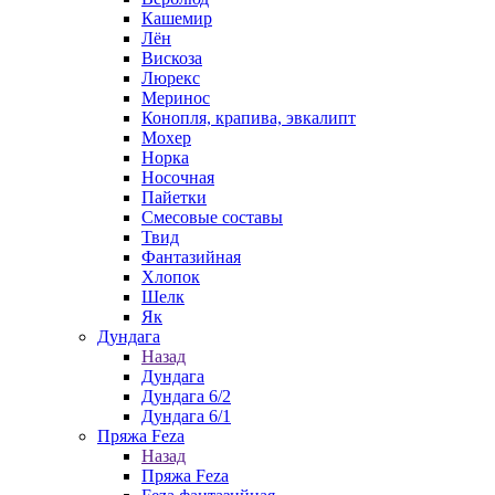
Кашемир
Лён
Вискоза
Люрекс
Меринос
Конопля, крапива, эвкалипт
Мохер
Норка
Носочная
Пайетки
Смесовые составы
Твид
Фантазийная
Хлопок
Шелк
Як
Дундага
Назад
Дундага
Дундага 6/2
Дундага 6/1
Пряжа Feza
Назад
Пряжа Feza