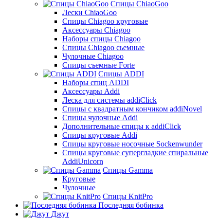
Спицы ChiaoGoo
Лески ChiaoGoo
Cпицы Сhiagoo круговые
Аксессуары Chiagoo
Наборы спицы Chiagoo
Спицы Chiagoo сьемные
Чулочные Chiagoo
Спицы съемные Forte
Спицы ADDI
Наборы спиц ADDI
Аксессуары Addi
Леска для системы addiClick
Спицы с квадратным кончиком addiNovel
Спицы чулочные Addi
Дополнительные спицы к addiClick
Спицы круговые Addi
Спицы круговые носочные Sockenwunder
Спицы круговые супергладкие спиральные
AddiUnicorn
Спицы Gamma
Круговые
Чулочные
Спицы KnitPro
Последняя бобинка
Джут