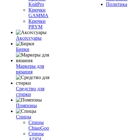
KnitPro
Политика
Крючки
GAMMA
Крючки
PRYM
Аксессуары
Бирки
Маркеры для
вязания
Средство для
стирки
Помпоны
Спицы
Спицы
ChiaoGoo
Спицы
ADDI