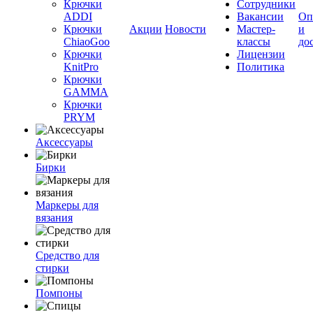
Крючки
Сотрудники
ADDI
Вакансии
Оп
Крючки
Акции
Новости
Мастер-
и
ChiaoGoo
классы
до
Крючки
Лицензии
KnitPro
Политика
Крючки
GAMMA
Крючки
PRYM
Аксессуары
Бирки
Маркеры для
вязания
Средство для
стирки
Помпоны