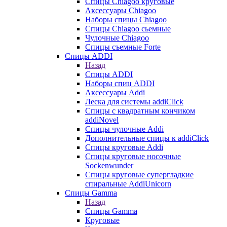
Cпицы Сhiagoo круговые
Аксессуары Chiagoo
Наборы спицы Chiagoo
Спицы Chiagoo сьемные
Чулочные Chiagoo
Спицы съемные Forte
Спицы ADDI
Назад
Спицы ADDI
Наборы спиц ADDI
Аксессуары Addi
Леска для системы addiClick
Спицы с квадратным кончиком
addiNovel
Спицы чулочные Addi
Дополнительные спицы к addiClick
Спицы круговые Addi
Спицы круговые носочные
Sockenwunder
Спицы круговые супергладкие
спиральные AddiUnicorn
Спицы Gamma
Назад
Спицы Gamma
Круговые