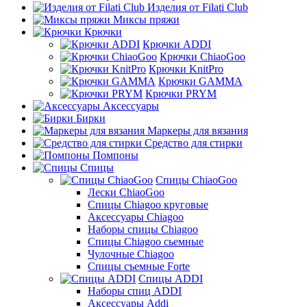
Изделия от Filati Club
Миксы пряжи
Крючки
Крючки ADDI
Крючки ChiaoGoo
Крючки KnitPro
Крючки GAMMA
Крючки PRYM
Аксессуары
Бирки
Маркеры для вязания
Средство для стирки
Помпоны
Спицы
Спицы ChiaoGoo
Лески ChiaoGoo
Cпицы Сhiagoo круговые
Аксессуары Chiagoo
Наборы спицы Chiagoo
Спицы Chiagoo сьемные
Чулочные Chiagoo
Спицы съемные Forte
Спицы ADDI
Наборы спиц ADDI
Аксессуары Addi