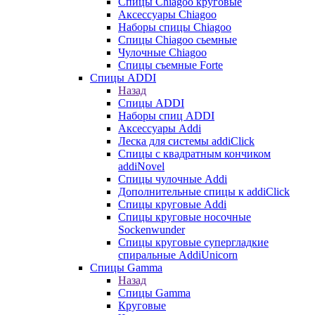
Cпицы Сhiagoo круговые
Аксессуары Chiagoo
Наборы спицы Chiagoo
Спицы Chiagoo сьемные
Чулочные Chiagoo
Спицы съемные Forte
Спицы ADDI
Назад
Спицы ADDI
Наборы спиц ADDI
Аксессуары Addi
Леска для системы addiClick
Спицы с квадратным кончиком
addiNovel
Спицы чулочные Addi
Дополнительные спицы к addiClick
Спицы круговые Addi
Спицы круговые носочные
Sockenwunder
Спицы круговые супергладкие
спиральные AddiUnicorn
Спицы Gamma
Назад
Спицы Gamma
Круговые