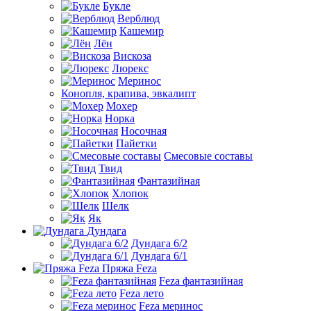
Букле
Верблюд
Кашемир
Лён
Вискоза
Люрекс
Меринос
Конопля, крапива, эвкалипт
Мохер
Норка
Носочная
Пайетки
Смесовые составы
Твид
Фантазийная
Хлопок
Шелк
Як
Дундага
Дундага 6/2
Дундага 6/1
Пряжа Feza
Feza фантазийная
Feza лето
Feza меринос