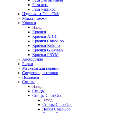
Feza фантазийная
Feza лето
Feza меринос
Изделия от Filati Club
Миксы пряжи
Крючки
Назад
Крючки
Крючки ADDI
Крючки ChiaoGoo
Крючки KnitPro
Крючки GAMMA
Крючки PRYM
Аксессуары
Бирки
Маркеры для вязания
Средство для стирки
Помпоны
Спицы
Назад
Спицы
Спицы ChiaoGoo
Назад
Спицы ChiaoGoo
Лески ChiaoGoo