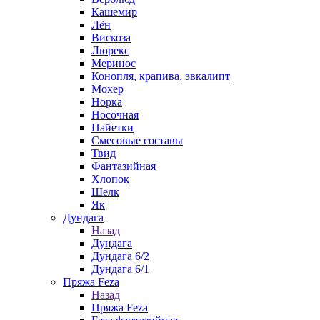
Кашемир
Лён
Вискоза
Люрекс
Меринос
Конопля, крапива, эвкалипт
Мохер
Норка
Носочная
Пайетки
Смесовые составы
Твид
Фантазийная
Хлопок
Шелк
Як
Дундага
Назад
Дундага
Дундага 6/2
Дундага 6/1
Пряжа Feza
Назад
Пряжа Feza