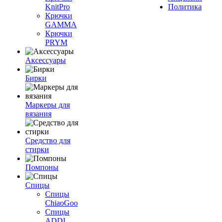
KnitPro
Политика
Крючки
GAMMA
Крючки
PRYM
Аксессуары
Бирки
Маркеры для
вязания
Средство для
стирки
Помпоны
Спицы
Спицы
ChiaoGoo
Спицы
ADDI