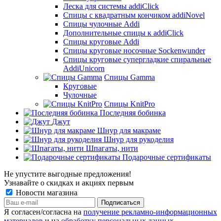
Леска для системы addiClick
Спицы с квадратным кончиком addiNovel
Спицы чулочные Addi
Дополнительные спицы к addiClick
Спицы круговые Addi
Спицы круговые носочные Sockenwunder
Спицы круговые супергладкие спиральные
AddiUnicorn
Спицы Gamma
Круговые
Чулочные
Спицы KnitPro
Последняя бобинка
Джут
Шнур для макраме
Шнур для рукоделия
Шпагаты, нити
Подарочные сертификаты
Не упустите выгодные предложения!
Узнавайте о скидках и акциях первым
Новости магазина
Я согласен/согласна на
получение рекламно-информационных
материалов
и на
обработку персональных данных