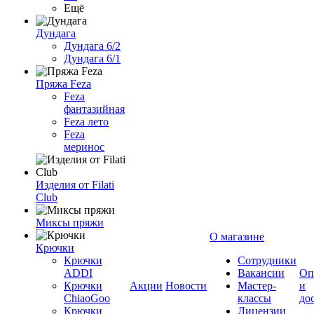
Ещё
Дундага
Дундага 6/2
Дундага 6/1
Пряжа Feza
Feza
фантазийная
Feza лето
Feza
меринос
Изделия от Filati
Club
Миксы пряжи
О магазине
Крючки
Крючки
Сотрудники
ADDI
Вакансии
Оп
Крючки
Акции
Новости
Мастер-
и
ChiaoGoo
классы
до
Крючки
Лицензии