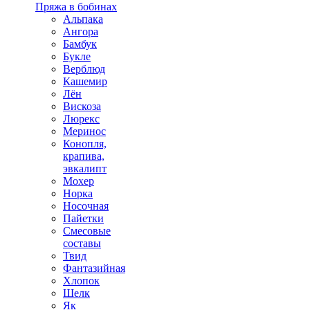
Пряжа в бобинах
Альпака
Ангора
Бамбук
Букле
Верблюд
Кашемир
Лён
Вискоза
Люрекс
Меринос
Конопля,
крапива,
эвкалипт
Мохер
Норка
Носочная
Пайетки
Смесовые
составы
Твид
Фантазийная
Хлопок
Шелк
Як