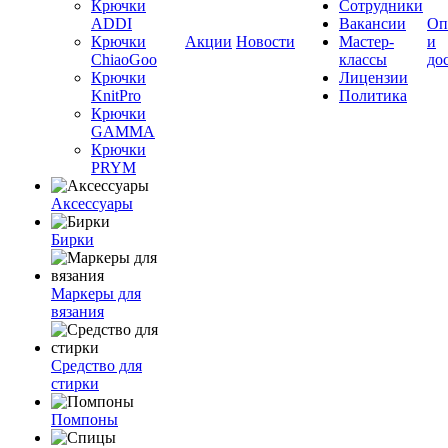
Крючки
Сотрудники
ADDI
Вакансии
Оп
Крючки
Акции
Новости
Мастер-
и
ChiaoGoo
классы
до
Крючки
Лицензии
KnitPro
Политика
Крючки
GAMMA
Крючки
PRYM
Аксессуары
Бирки
Маркеры для
вязания
Средство для
стирки
Помпоны