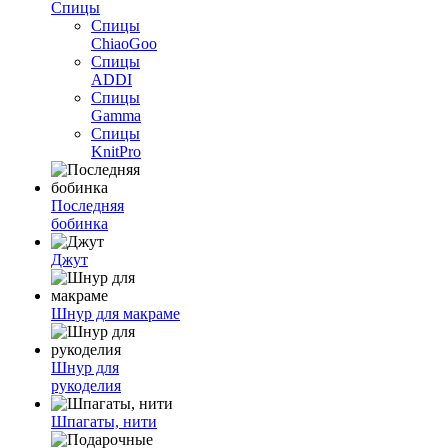
Спицы
Спицы
ChiaoGoo
Спицы
ADDI
Спицы
Gamma
Спицы
KnitPro
Последняя
бобинка
Джут
Шнур для макраме
Шнур для
рукоделия
Шпагаты, нити