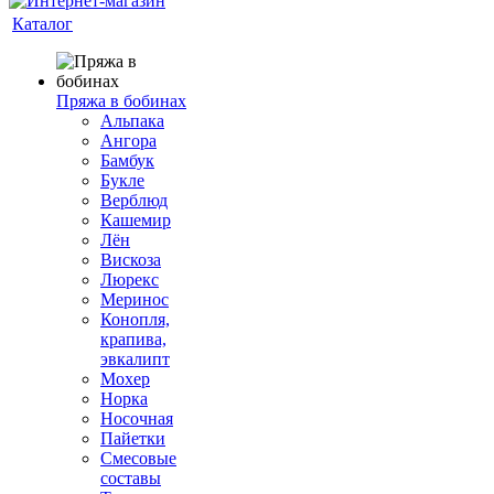
Каталог
Пряжа в бобинах
Альпака
Ангора
Бамбук
Букле
Верблюд
Кашемир
Лён
Вискоза
Люрекс
Меринос
Конопля,
крапива,
эвкалипт
Мохер
Норка
Носочная
Пайетки
Смесовые
составы