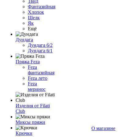
Твид
Фантазийная
Хлопок
Шелк
Як
Ещё
Дундага
Дундага 6/2
Дундага 6/1
Пряжа Feza
Feza
фантазийная
Feza лето
Feza
меринос
Изделия от Filati
Club
Миксы пряжи
О магазине
Крючки