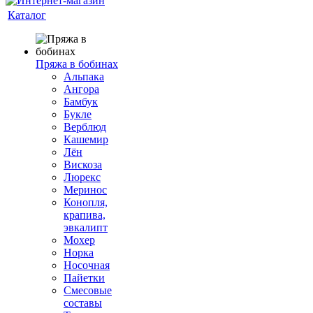
Каталог
Пряжа в бобинах
Альпака
Ангора
Бамбук
Букле
Верблюд
Кашемир
Лён
Вискоза
Люрекс
Меринос
Конопля,
крапива,
эвкалипт
Мохер
Норка
Носочная
Пайетки
Смесовые
составы