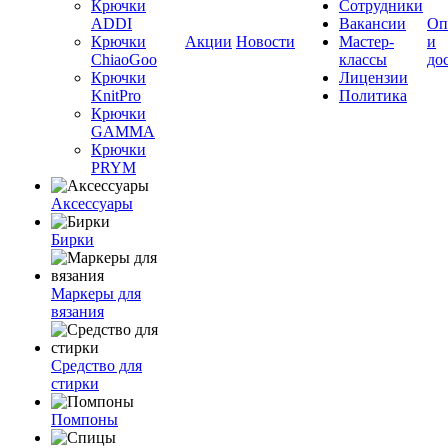
Крючки
Сотрудники
ADDI
Вакансии
Оп
Крючки
Акции
Новости
Мастер-
и
ChiaoGoo
классы
до
Крючки
Лицензии
KnitPro
Политика
Крючки
GAMMA
Крючки
PRYM
Аксессуары
Бирки
Маркеры для
вязания
Средство для
стирки
Помпоны