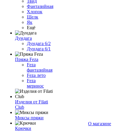
Твид
Фантазийная
Хлопок
Шелк
Як
Ещё
Дундага
Дундага 6/2
Дундага 6/1
Пряжа Feza
Feza
фантазийная
Feza лето
Feza
меринос
Изделия от Filati
Club
Миксы пряжи
О магазине
Крючки