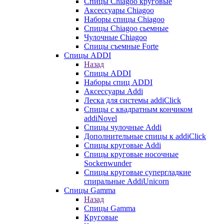
Cпицы Сhiagoo круговые
Аксессуары Chiagoo
Наборы спицы Chiagoo
Спицы Chiagoo сьемные
Чулочные Chiagoo
Спицы съемные Forte
Спицы ADDI
Назад
Спицы ADDI
Наборы спиц ADDI
Аксессуары Addi
Леска для системы addiClick
Спицы с квадратным кончиком
addiNovel
Спицы чулочные Addi
Дополнительные спицы к addiClick
Спицы круговые Addi
Спицы круговые носочные
Sockenwunder
Спицы круговые супергладкие
спиральные AddiUnicorn
Спицы Gamma
Назад
Спицы Gamma
Круговые