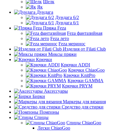
Шелк
Як
Дундага
Дундага 6/2
Дундага 6/1
Пряжа Feza
Feza фантазийная
Feza лето
Feza меринос
Изделия от Filati Club
Миксы пряжи
Крючки
Крючки ADDI
Крючки ChiaoGoo
Крючки KnitPro
Крючки GAMMA
Крючки PRYM
Аксессуары
Бирки
Маркеры для вязания
Средство для стирки
Помпоны
Спицы
Спицы ChiaoGoo
Лески ChiaoGoo