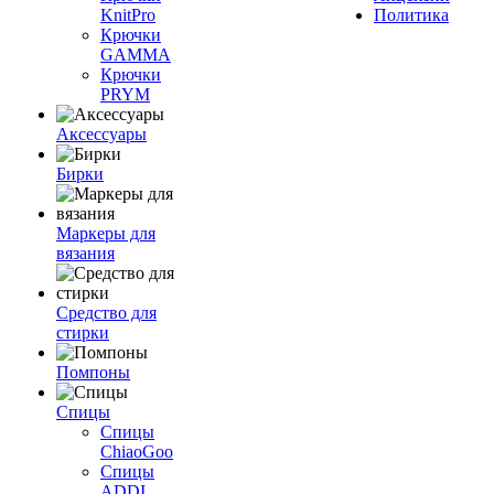
KnitPro
Политика
Крючки
GAMMA
Крючки
PRYM
Аксессуары
Бирки
Маркеры для
вязания
Средство для
стирки
Помпоны
Спицы
Спицы
ChiaoGoo
Спицы
ADDI