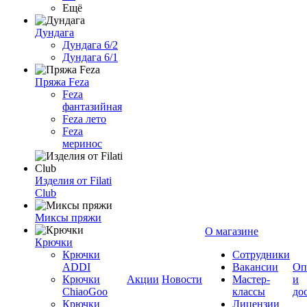
Ещё
Дундага
Дундага 6/2
Дундага 6/1
Пряжа Feza
Feza
фантазийная
Feza лето
Feza
меринос
Изделия от Filati
Club
Миксы пряжи
О магазине
Крючки
Крючки
Сотрудники
ADDI
Вакансии
Оп
Крючки
Акции
Новости
Мастер-
и
ChiaoGoo
классы
до
Крючки
Лицензии