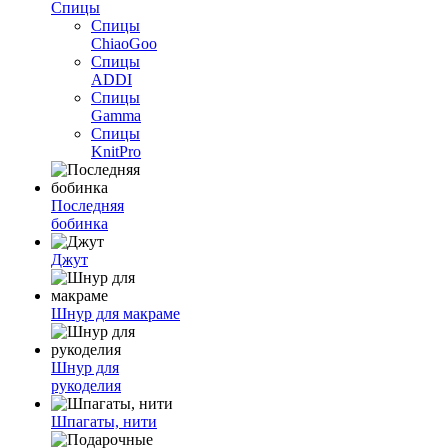
Спицы
Спицы
ChiaoGoo
Спицы
ADDI
Спицы
Gamma
Спицы
KnitPro
Последняя
бобинка
Джут
Шнур для макраме
Шнур для
рукоделия
Шпагаты, нити