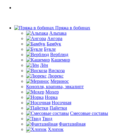
Пряжа в бобинах
Альпака
Ангора
Бамбук
Букле
Верблюд
Кашемир
Лён
Вискоза
Люрекс
Меринос
Конопля, крапива, эвкалипт
Мохер
Норка
Носочная
Пайетки
Смесовые составы
Твид
Фантазийная
Хлопок