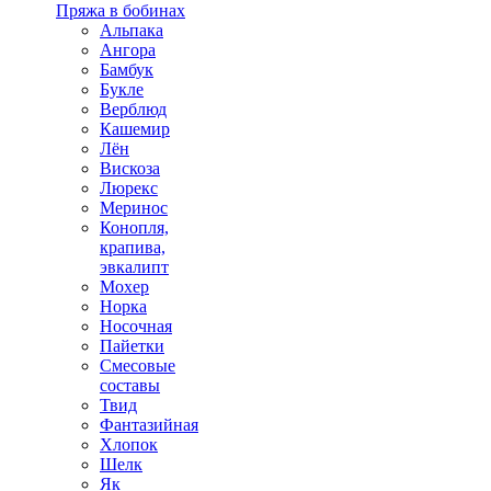
Пряжа в бобинах
Альпака
Ангора
Бамбук
Букле
Верблюд
Кашемир
Лён
Вискоза
Люрекс
Меринос
Конопля,
крапива,
эвкалипт
Мохер
Норка
Носочная
Пайетки
Смесовые
составы
Твид
Фантазийная
Хлопок
Шелк
Як