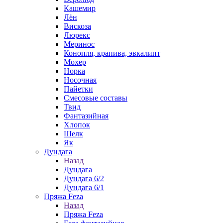
Кашемир
Лён
Вискоза
Люрекс
Меринос
Конопля, крапива, эвкалипт
Мохер
Норка
Носочная
Пайетки
Смесовые составы
Твид
Фантазийная
Хлопок
Шелк
Як
Дундага
Назад
Дундага
Дундага 6/2
Дундага 6/1
Пряжа Feza
Назад
Пряжа Feza