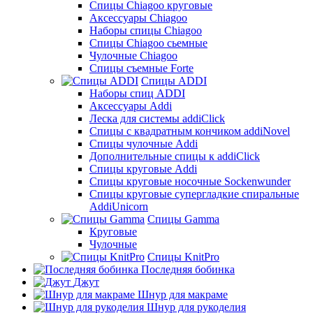
Cпицы Сhiagoo круговые
Аксессуары Chiagoo
Наборы спицы Chiagoo
Спицы Chiagoo сьемные
Чулочные Chiagoo
Спицы съемные Forte
Спицы ADDI
Наборы спиц ADDI
Аксессуары Addi
Леска для системы addiClick
Спицы с квадратным кончиком addiNovel
Спицы чулочные Addi
Дополнительные спицы к addiClick
Спицы круговые Addi
Спицы круговые носочные Sockenwunder
Спицы круговые супергладкие спиральные
AddiUnicorn
Спицы Gamma
Круговые
Чулочные
Спицы KnitPro
Последняя бобинка
Джут
Шнур для макраме
Шнур для рукоделия