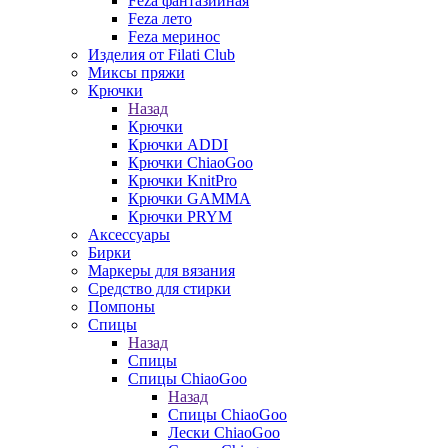
Feza фантазийная
Feza лето
Feza меринос
Изделия от Filati Club
Миксы пряжи
Крючки
Назад
Крючки
Крючки ADDI
Крючки ChiaoGoo
Крючки KnitPro
Крючки GAMMA
Крючки PRYM
Аксессуары
Бирки
Маркеры для вязания
Средство для стирки
Помпоны
Спицы
Назад
Спицы
Спицы ChiaoGoo
Назад
Спицы ChiaoGoo
Лески ChiaoGoo