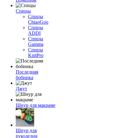
Спицы
Спицы
ChiaoGoo
Спицы
ADDI
Спицы
Gamma
Спицы
KnitPro
Последняя
бобинка
Джут
Шнур для макраме
Шнур для
рукоделия