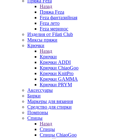
Пряжа Feza
Назад
Пряжа Feza
Feza фантазийная
Feza лето
Feza меринос
Изделия от Filati Club
Миксы пряжи
Крючки
Назад
Крючки
Крючки ADDI
Крючки ChiaoGoo
Крючки KnitPro
Крючки GAMMA
Крючки PRYM
Аксессуары
Бирки
Маркеры для вязания
Средство для стирки
Помпоны
Спицы
Назад
Спицы
Спицы ChiaoGoo