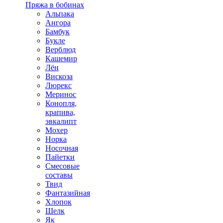
Пряжа в бобинах
Альпака
Ангора
Бамбук
Букле
Верблюд
Кашемир
Лён
Вискоза
Люрекс
Меринос
Конопля,
крапива,
эвкалипт
Мохер
Норка
Носочная
Пайетки
Смесовые
составы
Твид
Фантазийная
Хлопок
Шелк
Як