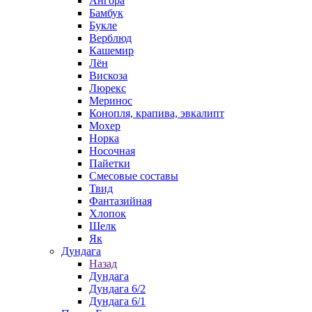
Ангора
Бамбук
Букле
Верблюд
Кашемир
Лён
Вискоза
Люрекс
Меринос
Конопля, крапива, эвкалипт
Мохер
Норка
Носочная
Пайетки
Смесовые составы
Твид
Фантазийная
Хлопок
Шелк
Як
Дундага
Назад
Дундага
Дундага 6/2
Дундага 6/1