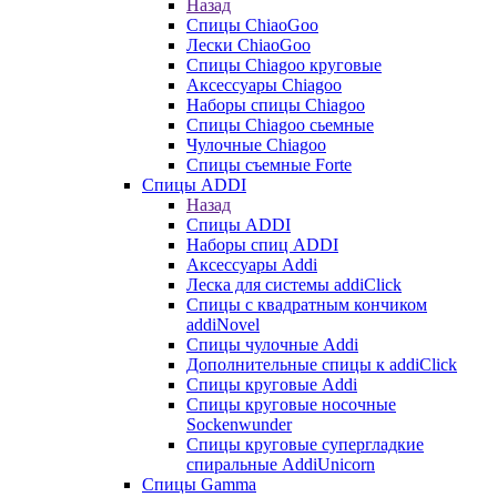
Назад
Спицы ChiaoGoo
Лески ChiaoGoo
Cпицы Сhiagoo круговые
Аксессуары Chiagoo
Наборы спицы Chiagoo
Спицы Chiagoo сьемные
Чулочные Chiagoo
Спицы съемные Forte
Спицы ADDI
Назад
Спицы ADDI
Наборы спиц ADDI
Аксессуары Addi
Леска для системы addiClick
Спицы с квадратным кончиком
addiNovel
Спицы чулочные Addi
Дополнительные спицы к addiClick
Спицы круговые Addi
Спицы круговые носочные
Sockenwunder
Спицы круговые супергладкие
спиральные AddiUnicorn
Спицы Gamma