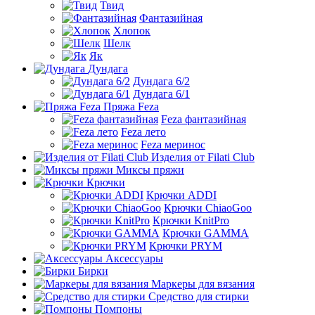
Твид
Фантазийная
Хлопок
Шелк
Як
Дундага
Дундага 6/2
Дундага 6/1
Пряжа Feza
Feza фантазийная
Feza лето
Feza меринос
Изделия от Filati Club
Миксы пряжи
Крючки
Крючки ADDI
Крючки ChiaoGoo
Крючки KnitPro
Крючки GAMMA
Крючки PRYM
Аксессуары
Бирки
Маркеры для вязания
Средство для стирки
Помпоны