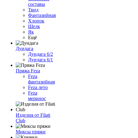
составы
Твид
Фантазийная
Хлопок
Шелк
Як
Ещё
Дундага
Дундага 6/2
Дундага 6/1
Пряжа Feza
Feza
фантазийная
Feza лето
Feza
меринос
Изделия от Filati
Club
Миксы пряжи