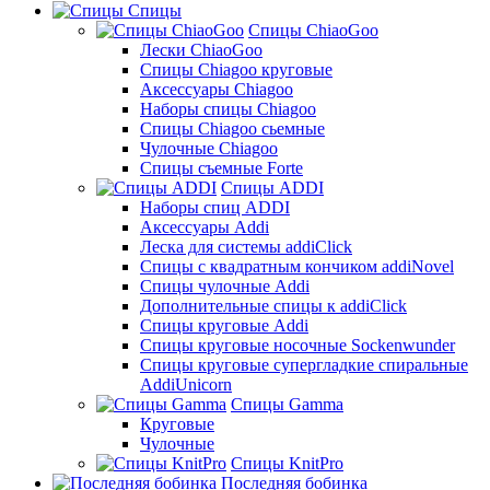
Спицы
Спицы ChiaoGoo
Лески ChiaoGoo
Cпицы Сhiagoo круговые
Аксессуары Chiagoo
Наборы спицы Chiagoo
Спицы Chiagoo сьемные
Чулочные Chiagoo
Спицы съемные Forte
Спицы ADDI
Наборы спиц ADDI
Аксессуары Addi
Леска для системы addiClick
Спицы с квадратным кончиком addiNovel
Спицы чулочные Addi
Дополнительные спицы к addiClick
Спицы круговые Addi
Спицы круговые носочные Sockenwunder
Спицы круговые супергладкие спиральные
AddiUnicorn
Спицы Gamma
Круговые
Чулочные
Спицы KnitPro
Последняя бобинка