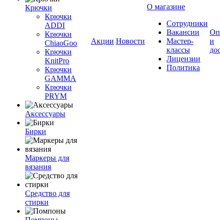
О магазине
Крючки
Крючки
Сотрудники
ADDI
Вакансии
Оп
Крючки
Акции
Новости
Мастер-
и
ChiaoGoo
классы
до
Крючки
Лицензии
KnitPro
Политика
Крючки
GAMMA
Крючки
PRYM
Аксессуары
Бирки
Маркеры для
вязания
Средство для
стирки
Помпоны