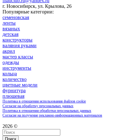
filaticlub.ru@yandex.ru
г. Новосибирск, ул. Крылова, 26
Популярные категории:
семеновская
ленты
вязаных
детская
конструкторы
валяния руками
акрил
мастер классы
одежды
инструменты
кольца
количество
цветные модели
фурнитура
плюшевая
Политика в отношении использования файлов cookie
Согласие на обработку персональных данных
Политика в отношении обработки персональных данных
Согласие на получение рекламно-информационных материалов
2026 ©
Поиск