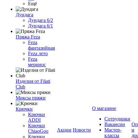
Ещё
Дундага
Дундага 6/2
Дундага 6/1
Пряжа Feza
Feza
фантазийная
Feza лето
Feza
меринос
Изделия от Filati
Club
Миксы пряжи
О магазине
Крючки
Крючки
Сотрудники
ADDI
Вакансии
Оп
Крючки
Акции
Новости
Мастер-
и
ChiaoGoo
классы
до
Крючки