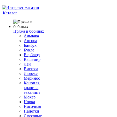
Каталог
Пряжа в бобинах
Альпака
Ангора
Бамбук
Букле
Верблюд
Кашемир
Лён
Вискоза
Люрекс
Меринос
Конопля,
крапива,
эвкалипт
Мохер
Норка
Носочная
Пайетки
Смесовые