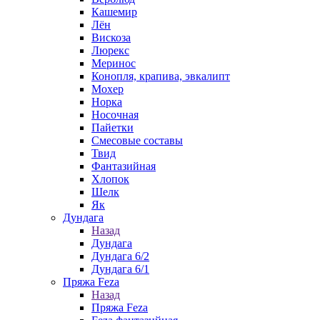
Кашемир
Лён
Вискоза
Люрекс
Меринос
Конопля, крапива, эвкалипт
Мохер
Норка
Носочная
Пайетки
Смесовые составы
Твид
Фантазийная
Хлопок
Шелк
Як
Дундага
Назад
Дундага
Дундага 6/2
Дундага 6/1
Пряжа Feza
Назад
Пряжа Feza