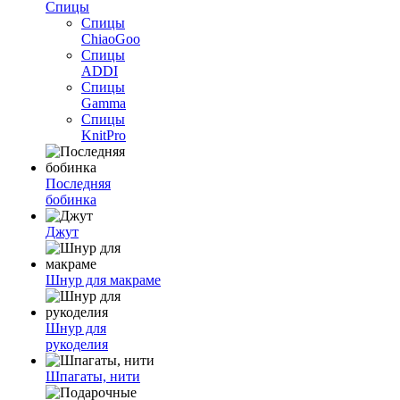
Спицы
Спицы
ChiaoGoo
Спицы
ADDI
Спицы
Gamma
Спицы
KnitPro
Последняя
бобинка
Джут
Шнур для макраме
Шнур для
рукоделия
Шпагаты, нити