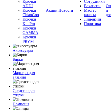
Крючки
Сотрудники
ADDI
Вакансии
Оп
Крючки
Акции
Новости
Мастер-
и
ChiaoGoo
классы
до
Крючки
Лицензии
KnitPro
Политика
Крючки
GAMMA
Крючки
PRYM
Аксессуары
Бирки
Маркеры для
вязания
Средство для
стирки
Помпоны