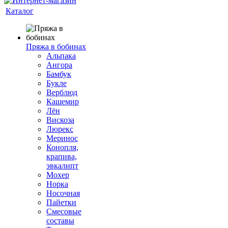
Каталог
Пряжа в бобинах
Альпака
Ангора
Бамбук
Букле
Верблюд
Кашемир
Лён
Вискоза
Люрекс
Меринос
Конопля,
крапива,
эвкалипт
Мохер
Норка
Носочная
Пайетки
Смесовые
составы