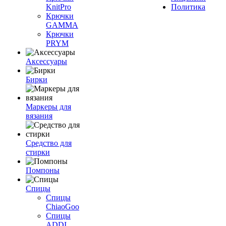
KnitPro
Политика
Крючки
GAMMA
Крючки
PRYM
Аксессуары
Бирки
Маркеры для
вязания
Средство для
стирки
Помпоны
Спицы
Спицы
ChiaoGoo
Спицы
ADDI