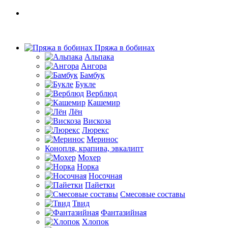
Пряжа в бобинах
Альпака
Ангора
Бамбук
Букле
Верблюд
Кашемир
Лён
Вискоза
Люрекс
Меринос
Конопля, крапива, эвкалипт
Мохер
Норка
Носочная
Пайетки
Смесовые составы
Твид
Фантазийная
Хлопок