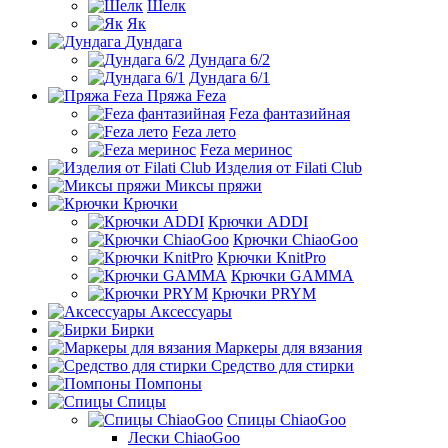
Шелк
Як
Дундага
Дундага 6/2
Дундага 6/1
Пряжа Feza
Feza фантазийная
Feza лето
Feza меринос
Изделия от Filati Club
Миксы пряжи
Крючки
Крючки ADDI
Крючки ChiaoGoo
Крючки KnitPro
Крючки GAMMA
Крючки PRYM
Аксессуары
Бирки
Маркеры для вязания
Средство для стирки
Помпоны
Спицы
Спицы ChiaoGoo
Лески ChiaoGoo