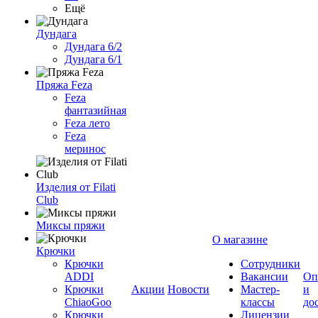
Ещё
Дундага
Дундага 6/2
Дундага 6/1
Пряжа Feza
Feza
фантазийная
Feza лето
Feza
меринос
Изделия от Filati
Club
Миксы пряжи
О магазине
Крючки
Крючки
Сотрудники
ADDI
Вакансии
Оп
Крючки
Акции
Новости
Мастер-
и
ChiaoGoo
классы
до
Крючки
Лицензии