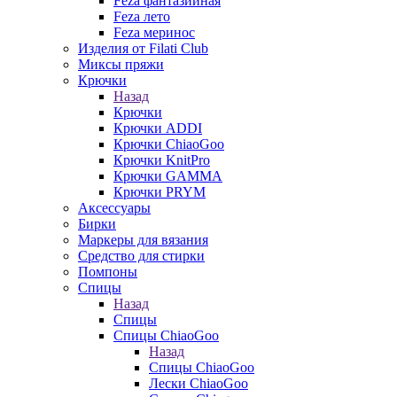
Feza фантазийная
Feza лето
Feza меринос
Изделия от Filati Club
Миксы пряжи
Крючки
Назад
Крючки
Крючки ADDI
Крючки ChiaoGoo
Крючки KnitPro
Крючки GAMMA
Крючки PRYM
Аксессуары
Бирки
Маркеры для вязания
Средство для стирки
Помпоны
Спицы
Назад
Спицы
Спицы ChiaoGoo
Назад
Спицы ChiaoGoo
Лески ChiaoGoo