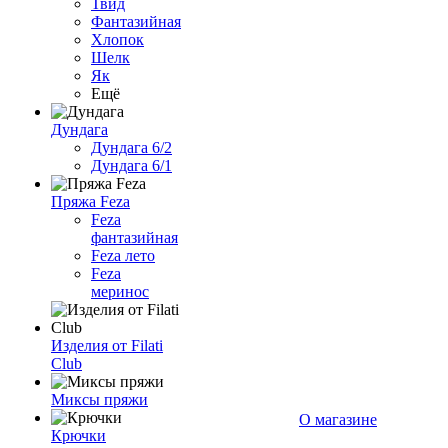
Твид
Фантазийная
Хлопок
Шелк
Як
Ещё
Дундага
Дундага 6/2
Дундага 6/1
Пряжа Feza
Feza
фантазийная
Feza лето
Feza
меринос
Изделия от Filati
Club
Миксы пряжи
О магазине
Крючки