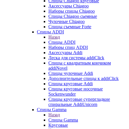
Cпицы Сhiagoo круговые
Аксессуары Chiagoo
Наборы спицы Chiagoo
Спицы Chiagoo сьемные
Чулочные Chiagoo
Спицы съемные Forte
Спицы ADDI
Назад
Спицы ADDI
Наборы спиц ADDI
Аксессуары Addi
Леска для системы addiClick
Спицы с квадратным кончиком
addiNovel
Спицы чулочные Addi
Дополнительные спицы к addiClick
Спицы круговые Addi
Спицы круговые носочные
Sockenwunder
Спицы круговые супергладкие
спиральные AddiUnicorn
Спицы Gamma
Назад
Спицы Gamma
Круговые