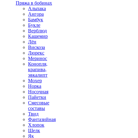
Пряжа в бобинах
Альпака
Ангора
Бамбук
Букле
Верблюд
Кашемир
Лён
Вискоза
Люрекс
Меринос
Конопля,
крапива,
эвкалипт
Мохер
Норка
Носочная
Пайетки
Смесовые
составы
Твид
Фантазийная
Хлопок
Шелк
Як