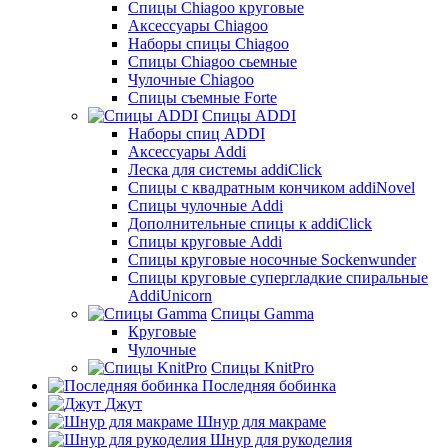
Cпицы Сhiagoo круговые
Аксессуары Chiagoo
Наборы спицы Chiagoo
Спицы Chiagoo сьемные
Чулочные Chiagoo
Спицы съемные Forte
Спицы ADDI
Наборы спиц ADDI
Аксессуары Addi
Леска для системы addiClick
Спицы с квадратным кончиком addiNovel
Спицы чулочные Addi
Дополнительные спицы к addiClick
Спицы круговые Addi
Спицы круговые носочные Sockenwunder
Спицы круговые супергладкие спиральные
AddiUnicorn
Спицы Gamma
Круговые
Чулочные
Спицы KnitPro
Последняя бобинка
Джут
Шнур для макраме
Шнур для рукоделия