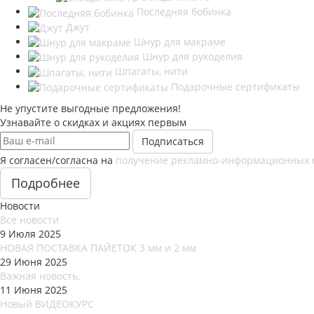
Последняя бобинка
Джут
Шнур для макраме
Шнур для рукоделия
Шпагаты, нити
Подарочные сертификаты
Не упустите выгодные предложения!
Узнавайте о скидках и акциях первым
Я согласен/согласна на
получение рекламно-информационных 
Подробнее
Новости
Все новости
9 Июля 2025
НОВАЯ ПОСТАВКА ПАЙЕТОК 3 мм и 2 мм
29 Июня 2025
Важная новость.
11 Июня 2025
Новый ВИДЕОКУРС