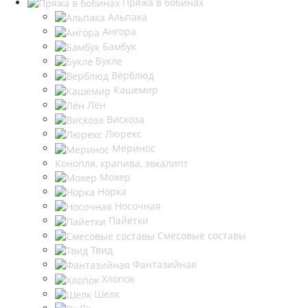
Пряжа в бобинах
Альпака
Ангора
Бамбук
Букле
Верблюд
Кашемир
Лён
Вискоза
Люрекс
Меринос
Конопля, крапива, эвкалипт
Мохер
Норка
Носочная
Пайетки
Смесовые составы
Твид
Фантазийная
Хлопок
Шелк