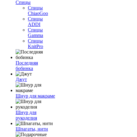
Спицы
Спицы
ChiaoGoo
Спицы
ADDI
Спицы
Gamma
Спицы
KnitPro
Последняя
бобинка
Джут
Шнур для макраме
Шнур для
рукоделия
Шпагаты, нити