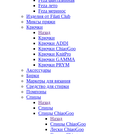
Feza фантазийная
Feza лето
Feza меринос
Изделия от Filati Club
Миксы пряжи
Крючки
Назад
Крючки
Крючки ADDI
Крючки ChiaoGoo
Крючки KnitPro
Крючки GAMMA
Крючки PRYM
Аксессуары
Бирки
Маркеры для вязания
Средство для стирки
Помпоны
Спицы
Назад
Спицы
Спицы ChiaoGoo
Назад
Спицы ChiaoGoo
Лески ChiaoGoo