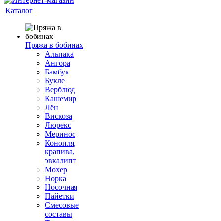
Каталог
Пряжа в бобинах
Альпака
Ангора
Бамбук
Букле
Верблюд
Кашемир
Лён
Вискоза
Люрекс
Меринос
Конопля,
крапива,
эвкалипт
Мохер
Норка
Носочная
Пайетки
Смесовые
составы