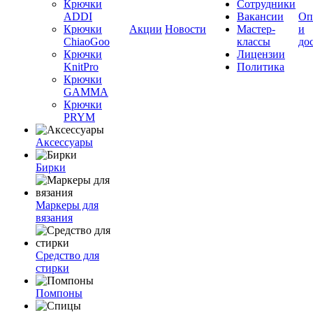
Крючки
Сотрудники
ADDI
Вакансии
Оп
Крючки
Акции
Новости
Мастер-
и
ChiaoGoo
классы
до
Крючки
Лицензии
KnitPro
Политика
Крючки
GAMMA
Крючки
PRYM
Аксессуары
Бирки
Маркеры для
вязания
Средство для
стирки
Помпоны