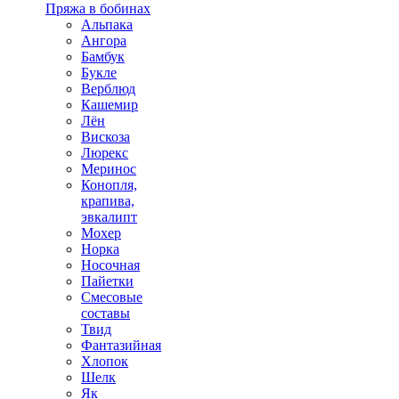
Пряжа в бобинах
Альпака
Ангора
Бамбук
Букле
Верблюд
Кашемир
Лён
Вискоза
Люрекс
Меринос
Конопля,
крапива,
эвкалипт
Мохер
Норка
Носочная
Пайетки
Смесовые
составы
Твид
Фантазийная
Хлопок
Шелк
Як