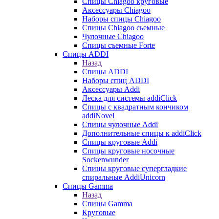
Cпицы Сhiagoo круговые
Аксессуары Chiagoo
Наборы спицы Chiagoo
Спицы Chiagoo сьемные
Чулочные Chiagoo
Спицы съемные Forte
Спицы ADDI
Назад
Спицы ADDI
Наборы спиц ADDI
Аксессуары Addi
Леска для системы addiClick
Спицы с квадратным кончиком
addiNovel
Спицы чулочные Addi
Дополнительные спицы к addiClick
Спицы круговые Addi
Спицы круговые носочные
Sockenwunder
Спицы круговые супергладкие
спиральные AddiUnicorn
Спицы Gamma
Назад
Спицы Gamma
Круговые