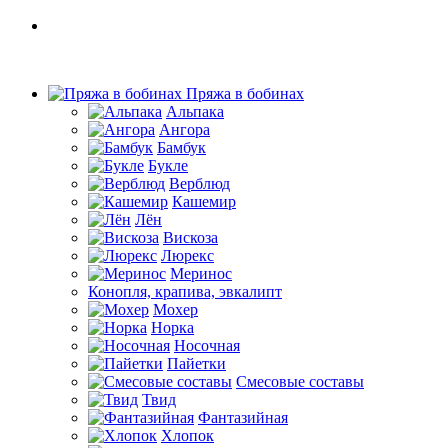
Пряжа в бобинах
Альпака
Ангора
Бамбук
Букле
Верблюд
Кашемир
Лён
Вискоза
Люрекс
Меринос
Конопля, крапива, эвкалипт
Мохер
Норка
Носочная
Пайетки
Смесовые составы
Твид
Фантазийная
Хлопок