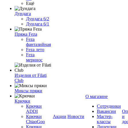
Ещё
Дундага
Дундага 6/2
Дундага 6/1
Пряжа Feza
Feza
фантазийная
Feza лето
Feza
меринос
Изделия от Filati
Club
Миксы пряжи
О магазине
Крючки
Крючки
Сотрудники
ADDI
Вакансии
Оп
Крючки
Акции
Новости
Мастер-
и
ChiaoGoo
классы
до
Крючки
Лицензии