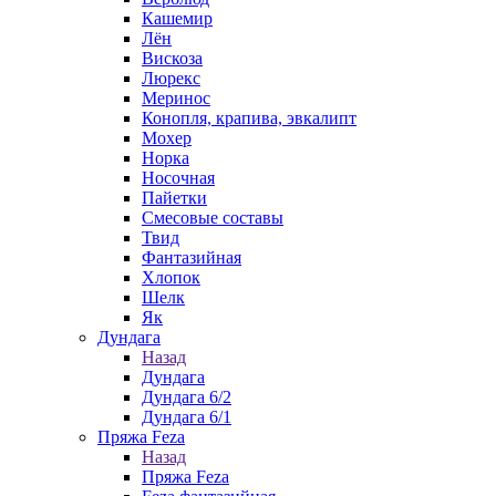
Кашемир
Лён
Вискоза
Люрекс
Меринос
Конопля, крапива, эвкалипт
Мохер
Норка
Носочная
Пайетки
Смесовые составы
Твид
Фантазийная
Хлопок
Шелк
Як
Дундага
Назад
Дундага
Дундага 6/2
Дундага 6/1
Пряжа Feza
Назад
Пряжа Feza