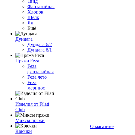
Твид
Фантазийная
Хлопок
Шелк
Як
Ещё
Дундага
Дундага 6/2
Дундага 6/1
Пряжа Feza
Feza
фантазийная
Feza лето
Feza
меринос
Изделия от Filati
Club
Миксы пряжи
О магазине
Крючки