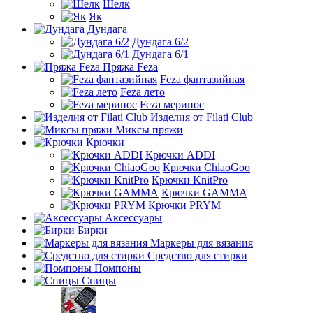
Шелк
Як
Дундага
Дундага 6/2
Дундага 6/1
Пряжа Feza
Feza фантазийная
Feza лето
Feza меринос
Изделия от Filati Club
Миксы пряжи
Крючки
Крючки ADDI
Крючки ChiaoGoo
Крючки KnitPro
Крючки GAMMA
Крючки PRYM
Аксессуары
Бирки
Маркеры для вязания
Средство для стирки
Помпоны
Спицы