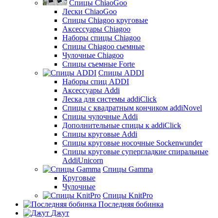
Спицы ChiaoGoo
Лески ChiaoGoo
Cпицы Сhiagoo круговые
Аксессуары Chiagoo
Наборы спицы Chiagoo
Спицы Chiagoo сьемные
Чулочные Chiagoo
Спицы съемные Forte
Спицы ADDI
Наборы спиц ADDI
Аксессуары Addi
Леска для системы addiClick
Спицы с квадратным кончиком addiNovel
Спицы чулочные Addi
Дополнительные спицы к addiClick
Спицы круговые Addi
Спицы круговые носочные Sockenwunder
Спицы круговые супергладкие спиральные
AddiUnicorn
Спицы Gamma
Круговые
Чулочные
Спицы KnitPro
Последняя бобинка
Джут