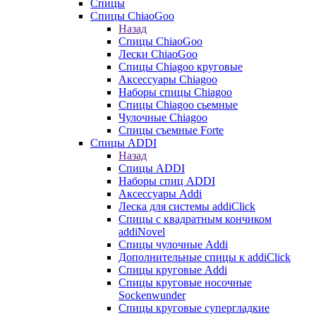
Спицы
Спицы ChiaoGoo
Назад
Спицы ChiaoGoo
Лески ChiaoGoo
Cпицы Сhiagoo круговые
Аксессуары Chiagoo
Наборы спицы Chiagoo
Спицы Chiagoo сьемные
Чулочные Chiagoo
Спицы съемные Forte
Спицы ADDI
Назад
Спицы ADDI
Наборы спиц ADDI
Аксессуары Addi
Леска для системы addiClick
Спицы с квадратным кончиком
addiNovel
Спицы чулочные Addi
Дополнительные спицы к addiClick
Спицы круговые Addi
Спицы круговые носочные
Sockenwunder
Спицы круговые супергладкие