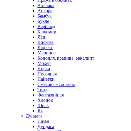
Пряжа в бобинах
Альпака
Ангора
Бамбук
Букле
Верблюд
Кашемир
Лён
Вискоза
Люрекс
Меринос
Конопля, крапива, эвкалипт
Мохер
Норка
Носочная
Пайетки
Смесовые составы
Твид
Фантазийная
Хлопок
Шелк
Як
Дундага
Назад
Дундага