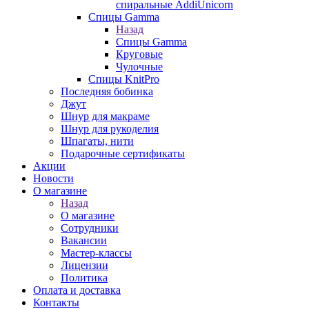
спиральные AddiUnicorn
Спицы Gamma
Назад
Спицы Gamma
Круговые
Чулочные
Спицы KnitPro
Последняя бобинка
Джут
Шнур для макраме
Шнур для рукоделия
Шпагаты, нити
Подарочные сертификаты
Акции
Новости
О магазине
Назад
О магазине
Сотрудники
Вакансии
Мастер-классы
Лицензии
Политика
Оплата и доставка
Контакты