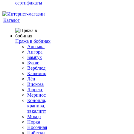
сертификаты
Каталог
Пряжа в бобинах
Альпака
Ангора
Бамбук
Букле
Верблюд
Кашемир
Лён
Вискоза
Люрекс
Меринос
Конопля,
крапива,
эвкалипт
Мохер
Норка
Носочная
Пайетки