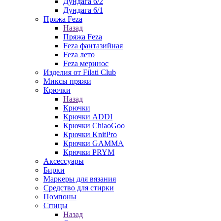
Дундага 6/2
Дундага 6/1
Пряжа Feza
Назад
Пряжа Feza
Feza фантазийная
Feza лето
Feza меринос
Изделия от Filati Club
Миксы пряжи
Крючки
Назад
Крючки
Крючки ADDI
Крючки ChiaoGoo
Крючки KnitPro
Крючки GAMMA
Крючки PRYM
Аксессуары
Бирки
Маркеры для вязания
Средство для стирки
Помпоны
Спицы
Назад