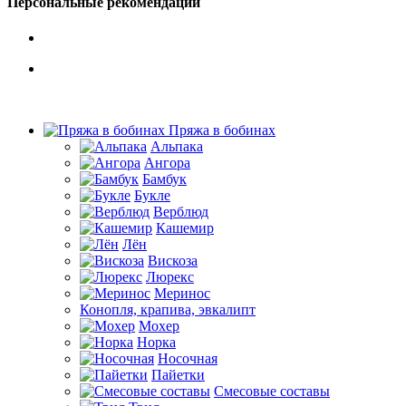
Персональные рекомендации
Пряжа в бобинах
Альпака
Ангора
Бамбук
Букле
Верблюд
Кашемир
Лён
Вискоза
Люрекс
Меринос
Конопля, крапива, эвкалипт
Мохер
Норка
Носочная
Пайетки
Смесовые составы