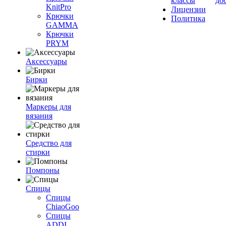
классы
до
KnitPro
Лицензии
Крючки
Политика
GAMMA
Крючки
PRYM
Аксессуары
Бирки
Маркеры для
вязания
Средство для
стирки
Помпоны
Спицы
Спицы
ChiaoGoo
Спицы
ADDI