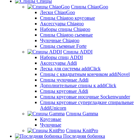
Спицы
Спицы ChiaoGoo
Лески ChiaoGoo
Cпицы Сhiagoo круговые
Аксессуары Chiagoo
Наборы спицы Chiagoo
Спицы Chiagoo сьемные
Чулочные Chiagoo
Спицы съемные Forte
Спицы ADDI
Наборы спиц ADDI
Аксессуары Addi
Леска для системы addiClick
Спицы с квадратным кончиком addiNovel
Спицы чулочные Addi
Дополнительные спицы к addiClick
Спицы круговые Addi
Спицы круговые носочные Sockenwunder
Спицы круговые супергладкие спиральные
AddiUnicorn
Спицы Gamma
Круговые
Чулочные
Спицы KnitPro
Последняя бобинка