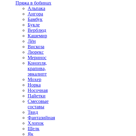
Пряжа в бобинах
Альпака
Ангора
Бамбук
Букле
Верблюд
Кашемир
Лён
Вискоза
Люрекс
Меринос
Конопля,
крапива,
эвкалипт
Мохер
Норка
Носочная
Пайетки
Смесовые
составы
Твид
Фантазийная
Хлопок
Шелк
Як