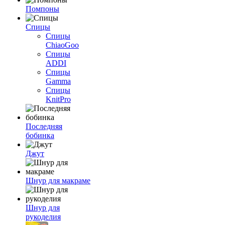
Помпоны
Спицы
Спицы
ChiaoGoo
Спицы
ADDI
Спицы
Gamma
Спицы
KnitPro
Последняя
бобинка
Джут
Шнур для макраме
Шнур для
рукоделия