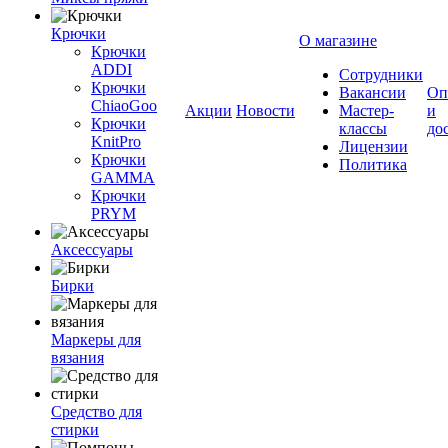
Крючки
О магазине
Крючки
ADDI
Сотрудники
Крючки
Вакансии
Оп
ChiaoGoo
Акции
Новости
Мастер-
и
Крючки
классы
до
KnitPro
Лицензии
Крючки
Политика
GAMMA
Крючки
PRYM
Аксессуары
Бирки
Маркеры для
вязания
Средство для
стирки