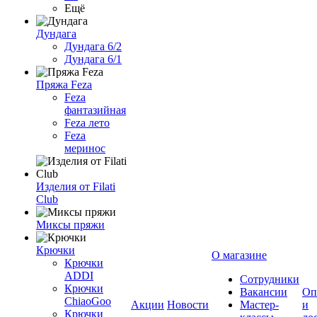
Ещё
Дундага
Дундага 6/2
Дундага 6/1
Пряжа Feza
Feza
фантазийная
Feza лето
Feza
меринос
Изделия от Filati
Club
Миксы пряжи
Крючки
О магазине
Крючки
ADDI
Сотрудники
Крючки
Вакансии
Оп
ChiaoGoo
Акции
Новости
Мастер-
и
Крючки