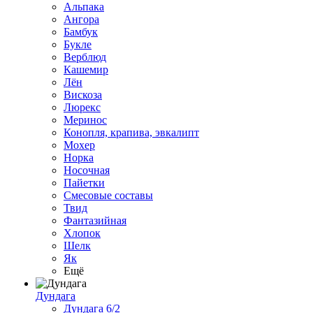
Альпака
Ангора
Бамбук
Букле
Верблюд
Кашемир
Лён
Вискоза
Люрекс
Меринос
Конопля, крапива, эвкалипт
Мохер
Норка
Носочная
Пайетки
Смесовые составы
Твид
Фантазийная
Хлопок
Шелк
Як
Ещё
Дундага
Дундага 6/2