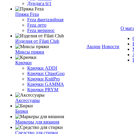
Дундага 6/1
Пряжа Feza
Feza фантазийная
Feza лето
О маг
Feza меринос
Изделия от Filati Club
Акции
Новости
Миксы пряжи
Крючки
Крючки ADDI
Крючки ChiaoGoo
Крючки KnitPro
Крючки GAMMA
Крючки PRYM
Аксессуары
Бирки
Маркеры для вязания
Средство для стирки