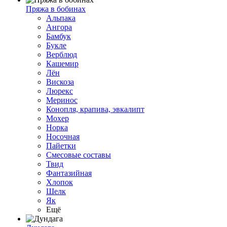
Пряжа в бобинах
Альпака
Ангора
Бамбук
Букле
Верблюд
Кашемир
Лён
Вискоза
Люрекс
Меринос
Конопля, крапива, эвкалипт
Мохер
Норка
Носочная
Пайетки
Смесовые составы
Твид
Фантазийная
Хлопок
Шелк
Як
Ещё