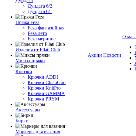
Дундага
Дундага 6/2
Дундага 6/1
Пряжа Feza
Feza фантазийная
Feza лето
О маг
Feza меринос
Изделия от Filati Club
Акции
Новости
Миксы пряжи
Крючки
Крючки ADDI
Крючки ChiaoGoo
Крючки KnitPro
Крючки GAMMA
Крючки PRYM
Аксессуары
Бирки
Маркеры для вязания