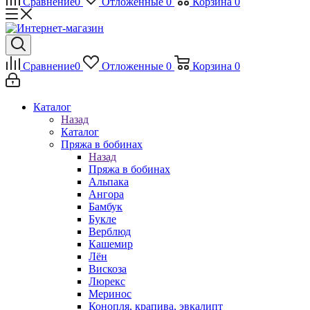
Сравнение
0
Отложенные
0
Корзина
0
Сравнение
0
Отложенные
0
Корзина
0
Каталог
Назад
Каталог
Пряжа в бобинах
Назад
Пряжа в бобинах
Альпака
Ангора
Бамбук
Букле
Верблюд
Кашемир
Лён
Вискоза
Люрекс
Меринос
Конопля, крапива, эвкалипт