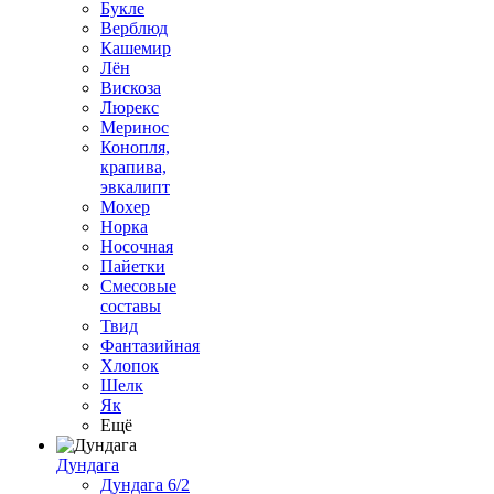
Букле
Верблюд
Кашемир
Лён
Вискоза
Люрекс
Меринос
Конопля,
крапива,
эвкалипт
Мохер
Норка
Носочная
Пайетки
Смесовые
составы
Твид
Фантазийная
Хлопок
Шелк
Як
Ещё
Дундага
Дундага 6/2