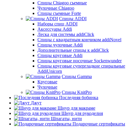
Спицы Chiagoo сьемные
Чулочные Chiagoo
Спицы съемные Forte
Спицы ADDI
Наборы спиц ADDI
Аксессуары Addi
Леска для системы addiClick
Спицы с квадратным кончиком addiNovel
Спицы чулочные Addi
Дополнительные спицы к addiClick
Спицы круговые Addi
Спицы круговые носочные Sockenwunder
Спицы круговые супергладкие спиральные
AddiUnicorn
Спицы Gamma
Круговые
Чулочные
Спицы KnitPro
Последняя бобинка
Джут
Шнур для макраме
Шнур для рукоделия
Шпагаты, нити
Подарочные сертификаты