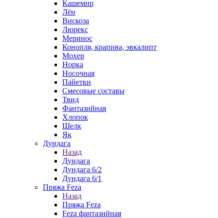
Кашемир
Лён
Вискоза
Люрекс
Меринос
Конопля, крапива, эвкалипт
Мохер
Норка
Носочная
Пайетки
Смесовые составы
Твид
Фантазийная
Хлопок
Шелк
Як
Дундага
Назад
Дундага
Дундага 6/2
Дундага 6/1
Пряжа Feza
Назад
Пряжа Feza
Feza фантазийная