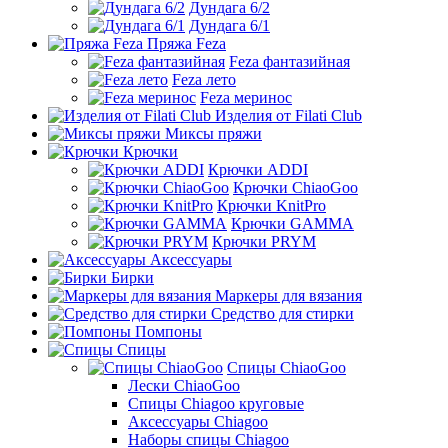
Дундага 6/2
Дундага 6/1
Пряжа Feza
Feza фантазийная
Feza лето
Feza меринос
Изделия от Filati Club
Миксы пряжи
Крючки
Крючки ADDI
Крючки ChiaoGoo
Крючки KnitPro
Крючки GAMMA
Крючки PRYM
Аксессуары
Бирки
Маркеры для вязания
Средство для стирки
Помпоны
Спицы
Спицы ChiaoGoo
Лески ChiaoGoo
Cпицы Сhiagoo круговые
Аксессуары Chiagoo
Наборы спицы Chiagoo