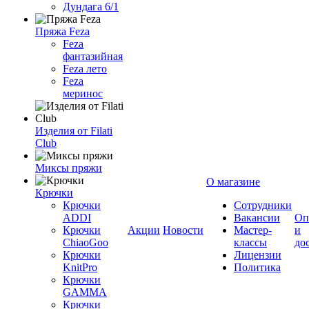
Дундага 6/1
Пряжа Feza
Feza
фантазийная
Feza лето
Feza
меринос
Изделия от Filati
Club
Миксы пряжи
О магазине
Крючки
Крючки
Сотрудники
ADDI
Вакансии
Оп
Крючки
Акции
Новости
Мастер-
и
ChiaoGoo
классы
до
Крючки
Лицензии
KnitPro
Политика
Крючки
GAMMA
Крючки