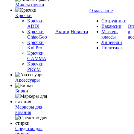
Миксы пряжи
О магазине
Крючки
Крючки
Сотрудники
ADDI
Вакансии
Оп
Крючки
Акции
Новости
Мастер-
и
ChiaoGoo
классы
до
Крючки
Лицензии
KnitPro
Политика
Крючки
GAMMA
Крючки
PRYM
Аксессуары
Бирки
Маркеры для
вязания
Средство для
стирки