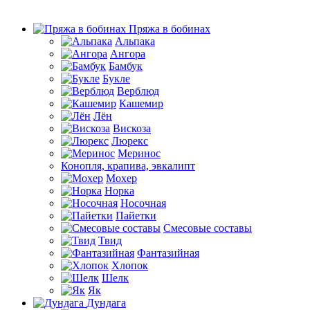
Пряжа в бобинах
Альпака
Ангора
Бамбук
Букле
Верблюд
Кашемир
Лён
Вискоза
Люрекс
Меринос
Конопля, крапива, эвкалипт
Мохер
Норка
Носочная
Пайетки
Смесовые составы
Твид
Фантазийная
Хлопок
Шелк
Як
Дундага