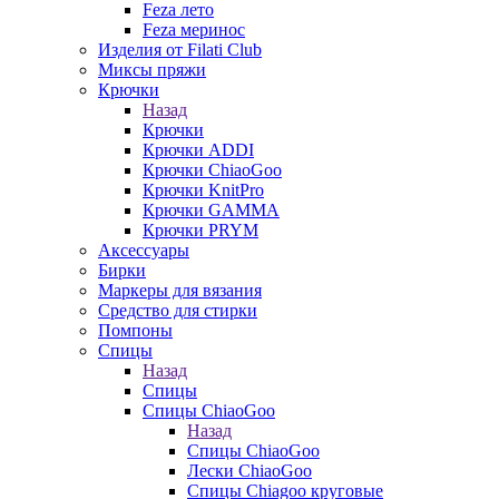
Feza лето
Feza меринос
Изделия от Filati Club
Миксы пряжи
Крючки
Назад
Крючки
Крючки ADDI
Крючки ChiaoGoo
Крючки KnitPro
Крючки GAMMA
Крючки PRYM
Аксессуары
Бирки
Маркеры для вязания
Средство для стирки
Помпоны
Спицы
Назад
Спицы
Спицы ChiaoGoo
Назад
Спицы ChiaoGoo
Лески ChiaoGoo
Cпицы Сhiagoo круговые