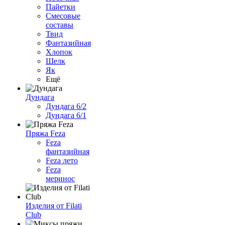
Пайетки
Смесовые
составы
Твид
Фантазийная
Хлопок
Шелк
Як
Ещё
Дундага
Дундага 6/2
Дундага 6/1
Пряжа Feza
Feza
фантазийная
Feza лето
Feza
меринос
Изделия от Filati
Club