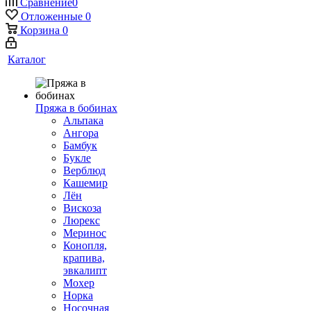
Сравнение
0
Отложенные
0
Корзина
0
Каталог
Пряжа в бобинах
Альпака
Ангора
Бамбук
Букле
Верблюд
Кашемир
Лён
Вискоза
Люрекс
Меринос
Конопля,
крапива,
эвкалипт
Мохер
Норка
Носочная