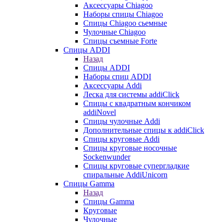
Аксессуары Chiagoo
Наборы спицы Chiagoo
Спицы Chiagoo сьемные
Чулочные Chiagoo
Спицы съемные Forte
Спицы ADDI
Назад
Спицы ADDI
Наборы спиц ADDI
Аксессуары Addi
Леска для системы addiClick
Спицы с квадратным кончиком
addiNovel
Спицы чулочные Addi
Дополнительные спицы к addiClick
Спицы круговые Addi
Спицы круговые носочные
Sockenwunder
Спицы круговые супергладкие
спиральные AddiUnicorn
Спицы Gamma
Назад
Спицы Gamma
Круговые
Чулочные