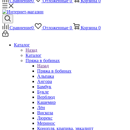
Сравнение
0
Отложенные
0
Корзина
0
Сравнение
0
Отложенные
0
Корзина
0
Каталог
Назад
Каталог
Пряжа в бобинах
Назад
Пряжа в бобинах
Альпака
Ангора
Бамбук
Букле
Верблюд
Кашемир
Лён
Вискоза
Люрекс
Меринос
Конопля, крапива, эвкалипт