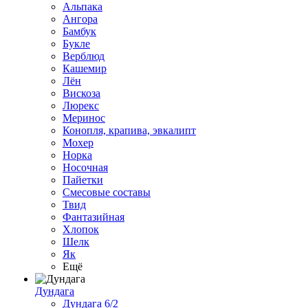
Альпака
Ангора
Бамбук
Букле
Верблюд
Кашемир
Лён
Вискоза
Люрекс
Меринос
Конопля, крапива, эвкалипт
Мохер
Норка
Носочная
Пайетки
Смесовые составы
Твид
Фантазийная
Хлопок
Шелк
Як
Ещё
Дундага
Дундага 6/2