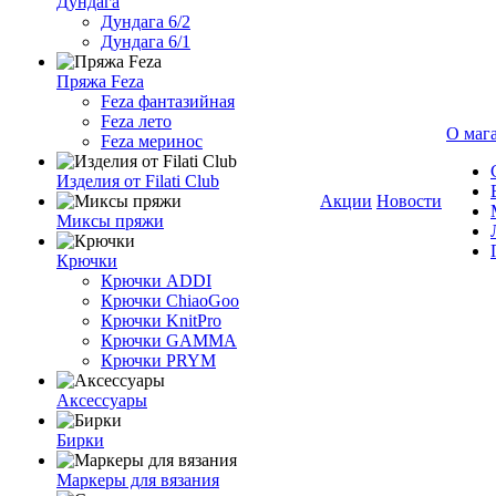
Дундага
Дундага 6/2
Дундага 6/1
Пряжа Feza
Feza фантазийная
Feza лето
О маг
Feza меринос
Изделия от Filati Club
Акции
Новости
Миксы пряжи
Крючки
Крючки ADDI
Крючки ChiaoGoo
Крючки KnitPro
Крючки GAMMA
Крючки PRYM
Аксессуары
Бирки
Маркеры для вязания