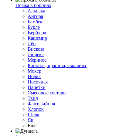
Пряжа в бобинах
Альпака
Ангора
Бамбук
Букле
Верблюд
Кашемир
Лён
Вискоза
Люрекс
Меринос
Конопля, крапива, эвкалипт
Мохер
Норка
Носочная
Пайетки
Смесовые составы
Твид
Фантазийная
Хлопок
Шелк
Як
Ещё