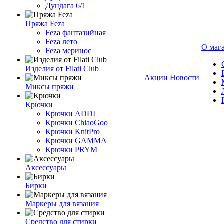
Дундага 6/1
Пряжа Feza
Feza фантазийная
Feza лето
О маг
Feza меринос
Изделия от Filati Club
Акции
Новости
Миксы пряжи
Крючки
Крючки ADDI
Крючки ChiaoGoo
Крючки KnitPro
Крючки GAMMA
Крючки PRYM
Аксессуары
Бирки
Маркеры для вязания
Средство для стирки