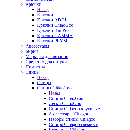
Крючки
Назад
Крючки
Крючки ADDI
Крючки ChiaoGoo
Крючки KnitPro
Крючки GAMMA
Крючки PRYM
Аксессуары
Бирки
Маркеры для вязания
Средство для стирки
Помпоны
Спицы
Назад
Спицы
Спицы ChiaoGoo
Назад
Спицы ChiaoGoo
Лески ChiaoGoo
Cпицы Сhiagoo круговые
Аксессуары Chiagoo
Наборы спицы Chiagoo
Спицы Chiagoo сьемные
Чулочные Chiagoo