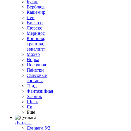
Букле
Верблюд
Кашемир
Лён
Вискоза
Люрекс
Меринос
Конопля,
крапива,
эвкалипт
Мохер
Норка
Носочная
Пайетки
Смесовые
составы
Твид
Фантазийная
Хлопок
Шелк
Як
Ещё
Дундага
Дундага 6/2