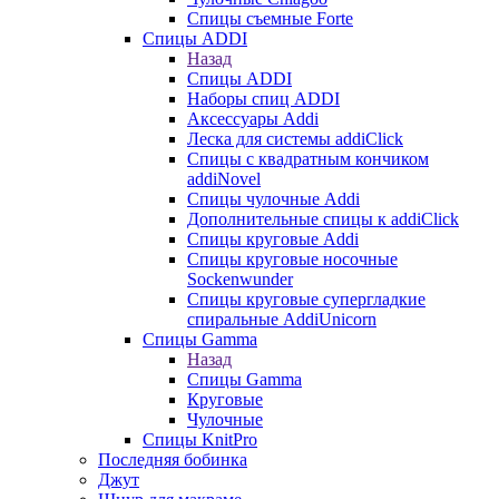
Спицы съемные Forte
Спицы ADDI
Назад
Спицы ADDI
Наборы спиц ADDI
Аксессуары Addi
Леска для системы addiClick
Спицы с квадратным кончиком
addiNovel
Спицы чулочные Addi
Дополнительные спицы к addiClick
Спицы круговые Addi
Спицы круговые носочные
Sockenwunder
Спицы круговые супергладкие
спиральные AddiUnicorn
Спицы Gamma
Назад
Спицы Gamma
Круговые
Чулочные
Спицы KnitPro
Последняя бобинка
Джут