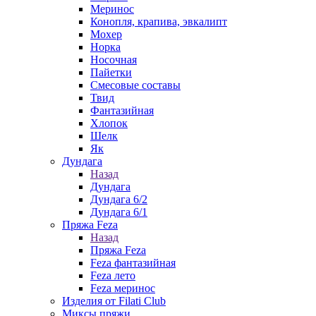
Меринос
Конопля, крапива, эвкалипт
Мохер
Норка
Носочная
Пайетки
Смесовые составы
Твид
Фантазийная
Хлопок
Шелк
Як
Дундага
Назад
Дундага
Дундага 6/2
Дундага 6/1
Пряжа Feza
Назад
Пряжа Feza
Feza фантазийная
Feza лето
Feza меринос
Изделия от Filati Club
Миксы пряжи