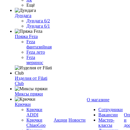
Ещё
Дундага
Дундага 6/2
Дундага 6/1
Пряжа Feza
Feza
фантазийная
Feza лето
Feza
меринос
Изделия от Filati
Club
Миксы пряжи
О магазине
Крючки
Крючки
Сотрудники
ADDI
Вакансии
Оп
Крючки
Акции
Новости
Мастер-
и
ChiaoGoo
классы
до