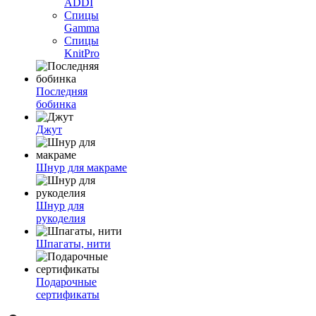
ADDI
Спицы
Gamma
Спицы
KnitPro
Последняя
бобинка
Джут
Шнур для макраме
Шнур для
рукоделия
Шпагаты, нити
Подарочные
сертификаты