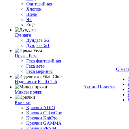
Фантазийная
Хлопок
Шелк
Як
Ещё
Дундага
Дундага 6/2
Дундага 6/1
Пряжа Feza
Feza фантазийная
Feza лето
О маг
Feza меринос
Изделия от Filati Club
Акции
Новости
Миксы пряжи
Крючки
Крючки ADDI
Крючки ChiaoGoo
Крючки KnitPro
Крючки GAMMA
Крючки PRYM