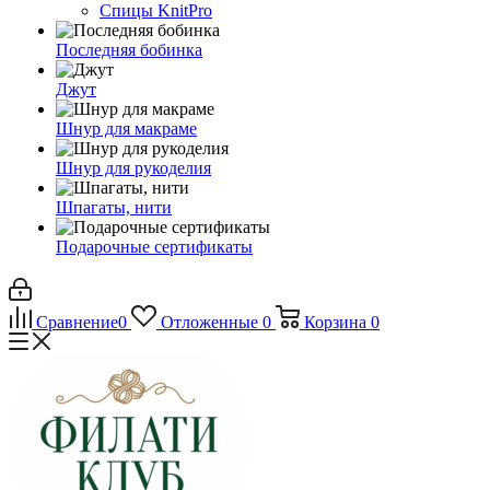
Спицы KnitPro
Последняя бобинка
Джут
Шнур для макраме
Шнур для рукоделия
Шпагаты, нити
Подарочные сертификаты
Сравнение
0
Отложенные
0
Корзина
0