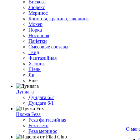
Вискоза
Люрекс
Меринос
Конопля, крапива, эвкалипт
Мохер
Норка
Носочная
Пайетки
Смесовые составы
Твид
Фантазийная
Хлопок
Шелк
Як
Ещё
Дундага
Дундага 6/2
Дундага 6/1
Пряжа Feza
Feza фантазийная
Feza лето
О маг
Feza меринос