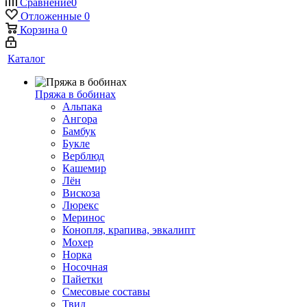
Сравнение
0
Отложенные
0
Корзина
0
Каталог
Пряжа в бобинах
Альпака
Ангора
Бамбук
Букле
Верблюд
Кашемир
Лён
Вискоза
Люрекс
Меринос
Конопля, крапива, эвкалипт
Мохер
Норка
Носочная
Пайетки
Смесовые составы
Твид