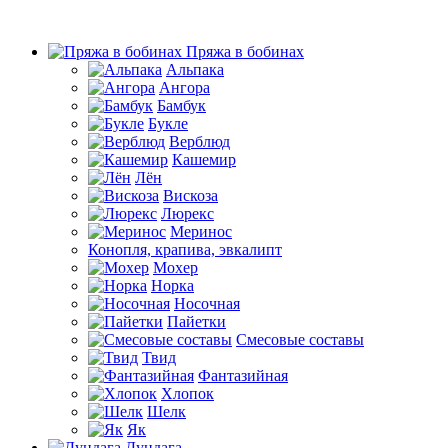
Пряжа в бобинах
Альпака
Ангора
Бамбук
Букле
Верблюд
Кашемир
Лён
Вискоза
Люрекс
Меринос
Конопля, крапива, эвкалипт
Мохер
Норка
Носочная
Пайетки
Смесовые составы
Твид
Фантазийная
Хлопок
Шелк
Як
Дундага