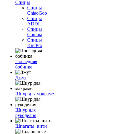
Спицы
Спицы
ChiaoGoo
Спицы
ADDI
Спицы
Gamma
Спицы
KnitPro
Последняя
бобинка
Джут
Шнур для макраме
Шнур для
рукоделия
Шпагаты, нити