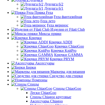
Дундага 6/2
Дундага 6/1
Пряжа Feza
Feza фантазийная
Feza лето
Feza меринос
Изделия от Filati Club
Миксы пряжи
Крючки
Крючки ADDI
Крючки ChiaoGoo
Крючки KnitPro
Крючки GAMMA
Крючки PRYM
Аксессуары
Бирки
Маркеры для вязания
Средство для стирки
Помпоны
Спицы
Спицы ChiaoGoo
Лески ChiaoGoo
Cпицы Сhiagoo круговые
Аксессуары Chiagoo