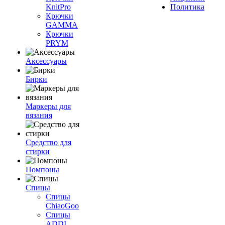
KnitPro
Политика
Крючки
GAMMA
Крючки
PRYM
Аксессуары
Бирки
Маркеры для
вязания
Средство для
стирки
Помпоны
Спицы
Спицы
ChiaoGoo
Спицы
ADDI