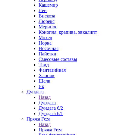
Кашемир
Лён
Вискоза
Люрекс
Меринос
Конопля, крапива, эвкалипт
Мохер
Норка
Носочная
Пайетки
Смесовые составы
Твид
Фантазийная
Хлопок
Шелк
Як
Дундага
Назад
Дундага
Дундага 6/2
Дундага 6/1
Пряжа Feza
Назад
Пряжа Feza