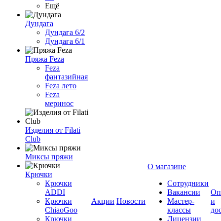
Ещё
Дундага
Дундага 6/2
Дундага 6/1
Пряжа Feza
Feza
фантазийная
Feza лето
Feza
меринос
Изделия от Filati
Club
Миксы пряжи
О магазине
Крючки
Крючки
Сотрудники
ADDI
Вакансии
Оп
Крючки
Акции
Новости
Мастер-
и
ChiaoGoo
классы
до
Крючки
Лицензии