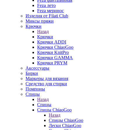
Feza фантазийная
Feza лето
Feza меринос
Изделия от Filati Club
Миксы пряжи
Крючки
Назад
Крючки
Крючки ADDI
Крючки ChiaoGoo
Крючки KnitPro
Крючки GAMMA
Крючки PRYM
Аксессуары
Бирки
Маркеры для вязания
Средство для стирки
Помпоны
Спицы
Назад
Спицы
Спицы ChiaoGoo
Назад
Спицы ChiaoGoo
Лески ChiaoGoo