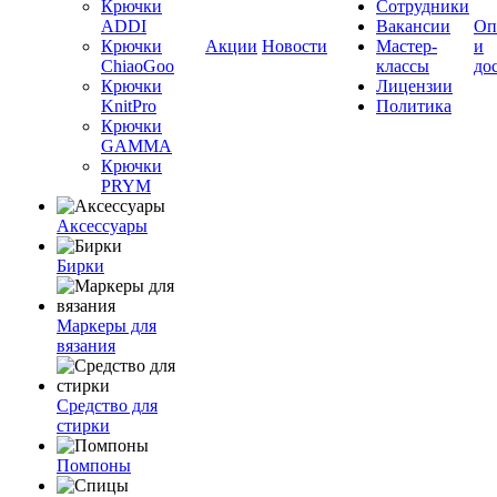
Крючки
Сотрудники
ADDI
Вакансии
Оп
Крючки
Акции
Новости
Мастер-
и
ChiaoGoo
классы
до
Крючки
Лицензии
KnitPro
Политика
Крючки
GAMMA
Крючки
PRYM
Аксессуары
Бирки
Маркеры для
вязания
Средство для
стирки
Помпоны