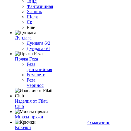
Твид
Фантазийная
Хлопок
Шелк
Як
Ещё
Дундага
Дундага 6/2
Дундага 6/1
Пряжа Feza
Feza
фантазийная
Feza лето
Feza
меринос
Изделия от Filati
Club
Миксы пряжи
О магазине
Крючки