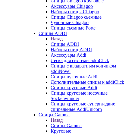
Cпицы Сhiagoo круговые
Аксессуары Chiagoo
Наборы спицы Chiagoo
Спицы Chiagoo сьемные
Чулочные Chiagoo
Спицы съемные Forte
Спицы ADDI
Назад
Спицы ADDI
Наборы спиц ADDI
Аксессуары Addi
Леска для системы addiClick
Спицы с квадратным кончиком
addiNovel
Спицы чулочные Addi
Дополнительные спицы к addiClick
Спицы круговые Addi
Спицы круговые носочные
Sockenwunder
Спицы круговые супергладкие
спиральные AddiUnicorn
Спицы Gamma
Назад
Спицы Gamma
Круговые