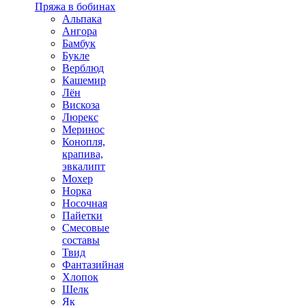
Пряжа в бобинах
Альпака
Ангора
Бамбук
Букле
Верблюд
Кашемир
Лён
Вискоза
Люрекс
Меринос
Конопля,
крапива,
эвкалипт
Мохер
Норка
Носочная
Пайетки
Смесовые
составы
Твид
Фантазийная
Хлопок
Шелк
Як