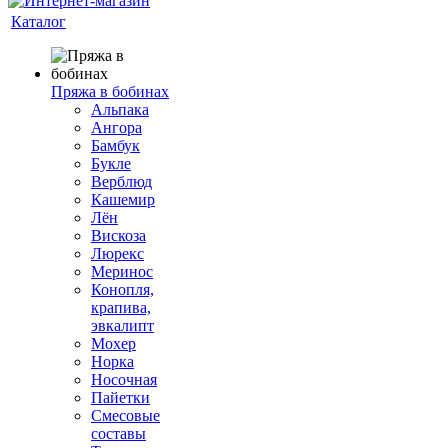
Каталог
Пряжа в бобинах
Альпака
Ангора
Бамбук
Букле
Верблюд
Кашемир
Лён
Вискоза
Люрекс
Меринос
Конопля,
крапива,
эвкалипт
Мохер
Норка
Носочная
Пайетки
Смесовые
составы