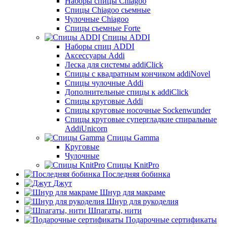
Наборы спицы Chiagoo
Спицы Chiagoo сьемные
Чулочные Chiagoo
Спицы съемные Forte
Спицы ADDI
Наборы спиц ADDI
Аксессуары Addi
Леска для системы addiClick
Спицы с квадратным кончиком addiNovel
Спицы чулочные Addi
Дополнительные спицы к addiClick
Спицы круговые Addi
Спицы круговые носочные Sockenwunder
Спицы круговые супергладкие спиральные
AddiUnicorn
Спицы Gamma
Круговые
Чулочные
Спицы KnitPro
Последняя бобинка
Джут
Шнур для макраме
Шнур для рукоделия
Шпагаты, нити
Подарочные сертификаты