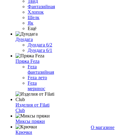
Твид
Фантазийная
Хлопок
Шелк
Як
Ещё
Дундага
Дундага 6/2
Дундага 6/1
Пряжа Feza
Feza
фантазийная
Feza лето
Feza
меринос
Изделия от Filati
Club
Миксы пряжи
О магазине
Крючки