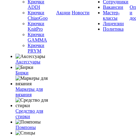
Крючки
Сотрудники
ADDI
Вакансии
Оп
Крючки
Акции
Новости
Мастер-
и
ChiaoGoo
классы
до
Крючки
Лицензии
KnitPro
Политика
Крючки
GAMMA
Крючки
PRYM
Аксессуары
Бирки
Маркеры для
вязания
Средство для
стирки
Помпоны