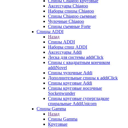
Cпицы Сhiagoo круговые
Аксессуары Chiagoo
Наборы спицы Chiagoo
Спицы Chiagoo сьемные
Чулочные Chiagoo
Спицы съемные Forte
Спицы ADDI
Назад
Спицы ADDI
Наборы спиц ADDI
Аксессуары Addi
Леска для системы addiClick
Спицы с квадратным кончиком
addiNovel
Спицы чулочные Addi
Дополнительные спицы к addiClick
Спицы круговые Addi
Спицы круговые носочные
Sockenwunder
Спицы круговые супергладкие
спиральные AddiUnicorn
Спицы Gamma
Назад
Спицы Gamma
Круговые