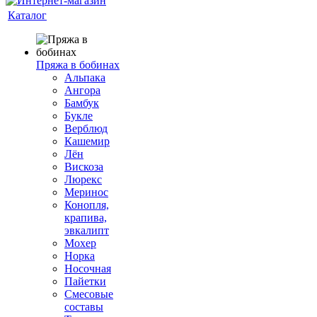
Каталог
Пряжа в бобинах
Альпака
Ангора
Бамбук
Букле
Верблюд
Кашемир
Лён
Вискоза
Люрекс
Меринос
Конопля,
крапива,
эвкалипт
Мохер
Норка
Носочная
Пайетки
Смесовые
составы