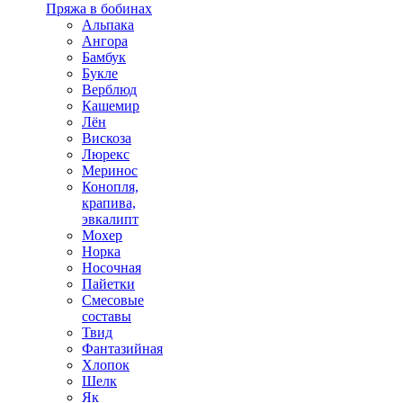
Пряжа в бобинах
Альпака
Ангора
Бамбук
Букле
Верблюд
Кашемир
Лён
Вискоза
Люрекс
Меринос
Конопля,
крапива,
эвкалипт
Мохер
Норка
Носочная
Пайетки
Смесовые
составы
Твид
Фантазийная
Хлопок
Шелк
Як