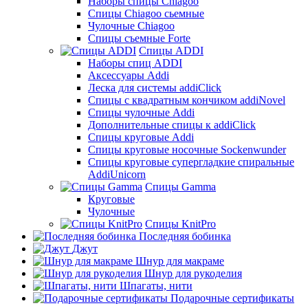
Наборы спицы Chiagoo
Спицы Chiagoo сьемные
Чулочные Chiagoo
Спицы съемные Forte
Спицы ADDI
Наборы спиц ADDI
Аксессуары Addi
Леска для системы addiClick
Спицы с квадратным кончиком addiNovel
Спицы чулочные Addi
Дополнительные спицы к addiClick
Спицы круговые Addi
Спицы круговые носочные Sockenwunder
Спицы круговые супергладкие спиральные
AddiUnicorn
Спицы Gamma
Круговые
Чулочные
Спицы KnitPro
Последняя бобинка
Джут
Шнур для макраме
Шнур для рукоделия
Шпагаты, нити
Подарочные сертификаты