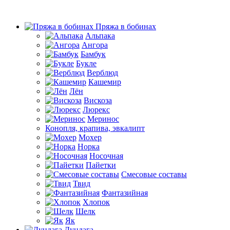
Пряжа в бобинах
Альпака
Ангора
Бамбук
Букле
Верблюд
Кашемир
Лён
Вискоза
Люрекс
Меринос
Конопля, крапива, эвкалипт
Мохер
Норка
Носочная
Пайетки
Смесовые составы
Твид
Фантазийная
Хлопок
Шелк
Як
Дундага