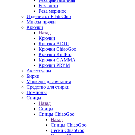
Feza фантазийная
Feza лето
Feza меринос
Изделия от Filati Club
Миксы пряжи
Крючки
Назад
Крючки
Крючки ADDI
Крючки ChiaoGoo
Крючки KnitPro
Крючки GAMMA
Крючки PRYM
Аксессуары
Бирки
Маркеры для вязания
Средство для стирки
Помпоны
Спицы
Назад
Спицы
Спицы ChiaoGoo
Назад
Спицы ChiaoGoo
Лески ChiaoGoo