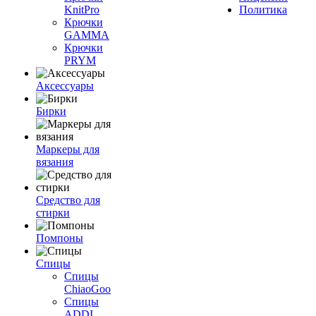
KnitPro
Политика
Крючки
GAMMA
Крючки
PRYM
Аксессуары
Бирки
Маркеры для
вязания
Средство для
стирки
Помпоны
Спицы
Спицы
ChiaoGoo
Спицы
ADDI