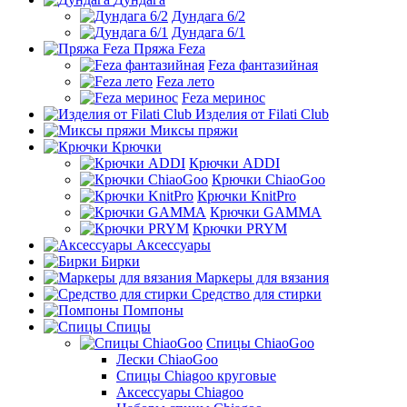
Дундага 6/2
Дундага 6/1
Пряжа Feza
Feza фантазийная
Feza лето
Feza меринос
Изделия от Filati Club
Миксы пряжи
Крючки
Крючки ADDI
Крючки ChiaoGoo
Крючки KnitPro
Крючки GAMMA
Крючки PRYM
Аксессуары
Бирки
Маркеры для вязания
Средство для стирки
Помпоны
Спицы
Спицы ChiaoGoo
Лески ChiaoGoo
Cпицы Сhiagoo круговые
Аксессуары Chiagoo