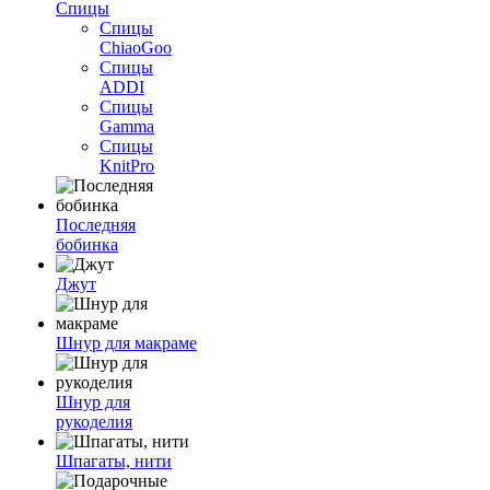
Спицы
Спицы
ChiaoGoo
Спицы
ADDI
Спицы
Gamma
Спицы
KnitPro
Последняя
бобинка
Джут
Шнур для макраме
Шнур для
рукоделия
Шпагаты, нити