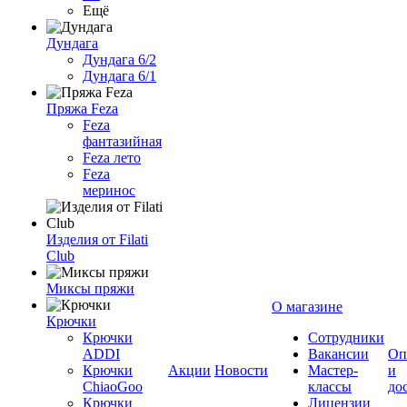
Ещё
Дундага
Дундага 6/2
Дундага 6/1
Пряжа Feza
Feza
фантазийная
Feza лето
Feza
меринос
Изделия от Filati
Club
Миксы пряжи
О магазине
Крючки
Крючки
Сотрудники
ADDI
Вакансии
Оп
Крючки
Акции
Новости
Мастер-
и
ChiaoGoo
классы
до
Крючки
Лицензии