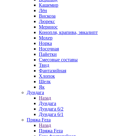
Кашемир
Лён
Вискоза
Люрекс
Меринос
Конопля, крапива, эвкалипт
Мохер
Норка
Носочная
Пайетки
Смесовые составы
Твид
Фантазийная
Хлопок
Шелк
Як
Дундага
Назад
Дундага
Дундага 6/2
Дундага 6/1
Пряжа Feza
Назад
Пряжа Feza