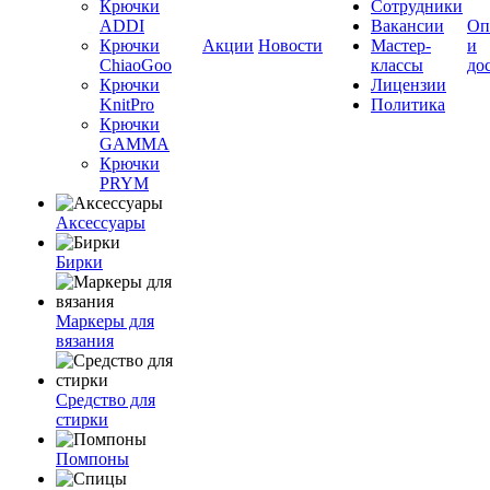
Крючки
Сотрудники
ADDI
Вакансии
Оп
Крючки
Акции
Новости
Мастер-
и
ChiaoGoo
классы
до
Крючки
Лицензии
KnitPro
Политика
Крючки
GAMMA
Крючки
PRYM
Аксессуары
Бирки
Маркеры для
вязания
Средство для
стирки
Помпоны