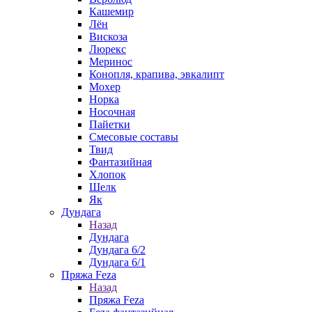
Кашемир
Лён
Вискоза
Люрекс
Меринос
Конопля, крапива, эвкалипт
Мохер
Норка
Носочная
Пайетки
Смесовые составы
Твид
Фантазийная
Хлопок
Шелк
Як
Дундага
Назад
Дундага
Дундага 6/2
Дундага 6/1
Пряжа Feza
Назад
Пряжа Feza