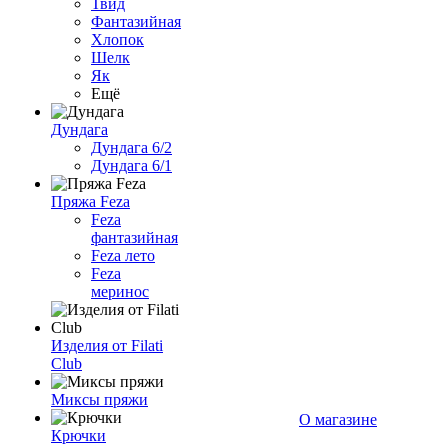
Твид
Фантазийная
Хлопок
Шелк
Як
Ещё
Дундага
Дундага 6/2
Дундага 6/1
Пряжа Feza
Feza
фантазийная
Feza лето
Feza
меринос
Изделия от Filati
Club
Миксы пряжи
О магазине
Крючки