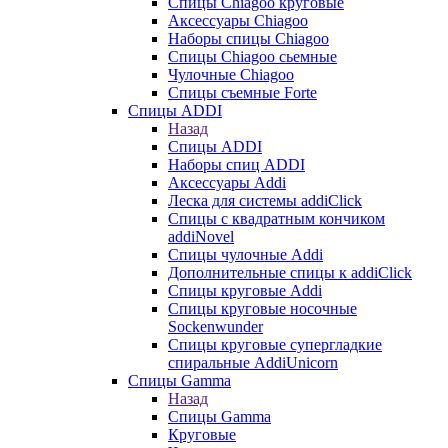
Cпицы Сhiagoo круговые
Аксессуары Chiagoo
Наборы спицы Chiagoo
Спицы Chiagoo сьемные
Чулочные Chiagoo
Спицы съемные Forte
Спицы ADDI
Назад
Спицы ADDI
Наборы спиц ADDI
Аксессуары Addi
Леска для системы addiClick
Спицы с квадратным кончиком
addiNovel
Спицы чулочные Addi
Дополнительные спицы к addiClick
Спицы круговые Addi
Спицы круговые носочные
Sockenwunder
Спицы круговые супергладкие
спиральные AddiUnicorn
Спицы Gamma
Назад
Спицы Gamma
Круговые