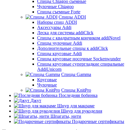
Спицы Chiagoo сьемные
Чулочные Chiagoo
Спицы съемные Forte
Спицы ADDI
Наборы спиц ADDI
Аксессуары Addi
Леска для системы addiClick
Спицы с квадратным кончиком addiNovel
Спицы чулочные Addi
Дополнительные спицы к addiClick
Спицы круговые Addi
Спицы круговые носочные Sockenwunder
Спицы круговые супергладкие спиральные
AddiUnicorn
Спицы Gamma
Круговые
Чулочные
Спицы KnitPro
Последняя бобинка
Джут
Шнур для макраме
Шнур для рукоделия
Шпагаты, нити
Подарочные сертификаты