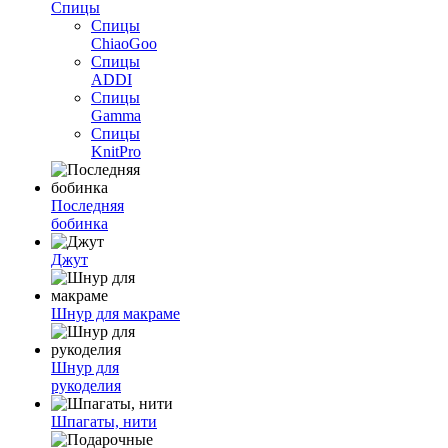
Спицы
Спицы
ChiaoGoo
Спицы
ADDI
Спицы
Gamma
Спицы
KnitPro
Последняя
бобинка
Джут
Шнур для макраме
Шнур для
рукоделия
Шпагаты, нити