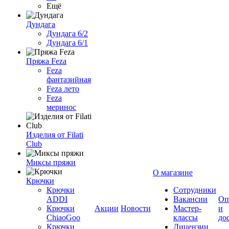
Ещё
Дундага
Дундага 6/2
Дундага 6/1
Пряжа Feza
Feza
фантазийная
Feza лето
Feza
меринос
Изделия от Filati
Club
Миксы пряжи
О магазине
Крючки
Крючки
Сотрудники
ADDI
Вакансии
Оп
Крючки
Акции
Новости
Мастер-
и
ChiaoGoo
классы
до
Крючки
Лицензии