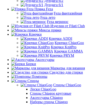
Дундага 6/2
Дундага 6/1
Пряжа Feza
Feza фантазийная
Feza лето
Feza меринос
Изделия от Filati Club
Миксы пряжи
Крючки
Крючки ADDI
Крючки ChiaoGoo
Крючки KnitPro
Крючки GAMMA
Крючки PRYM
Аксессуары
Бирки
Маркеры для вязания
Средство для стирки
Помпоны
Спицы
Спицы ChiaoGoo
Лески ChiaoGoo
Cпицы Сhiagoo круговые
Аксессуары Chiagoo
Наборы спицы Chiagoo