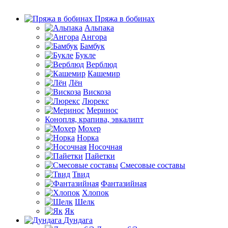
Пряжа в бобинах
Альпака
Ангора
Бамбук
Букле
Верблюд
Кашемир
Лён
Вискоза
Люрекс
Меринос
Конопля, крапива, эвкалипт
Мохер
Норка
Носочная
Пайетки
Смесовые составы
Твид
Фантазийная
Хлопок
Шелк
Як
Дундага