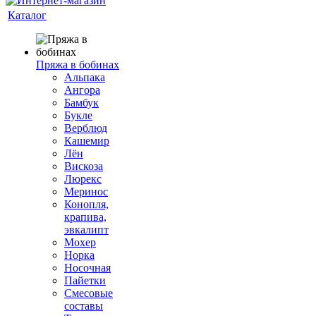
Каталог
Пряжа в бобинах
Альпака
Ангора
Бамбук
Букле
Верблюд
Кашемир
Лён
Вискоза
Люрекс
Меринос
Конопля,
крапива,
эвкалипт
Мохер
Норка
Носочная
Пайетки
Смесовые
составы