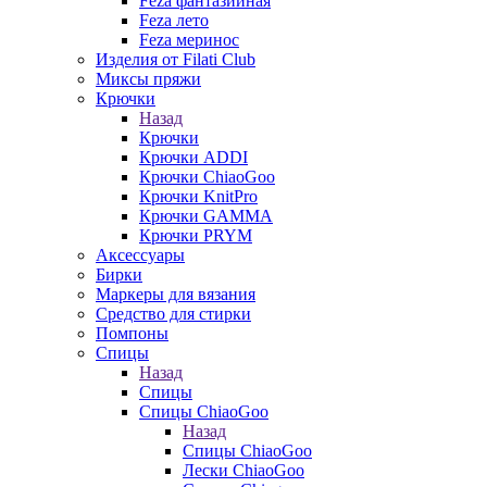
Feza фантазийная
Feza лето
Feza меринос
Изделия от Filati Club
Миксы пряжи
Крючки
Назад
Крючки
Крючки ADDI
Крючки ChiaoGoo
Крючки KnitPro
Крючки GAMMA
Крючки PRYM
Аксессуары
Бирки
Маркеры для вязания
Средство для стирки
Помпоны
Спицы
Назад
Спицы
Спицы ChiaoGoo
Назад
Спицы ChiaoGoo
Лески ChiaoGoo