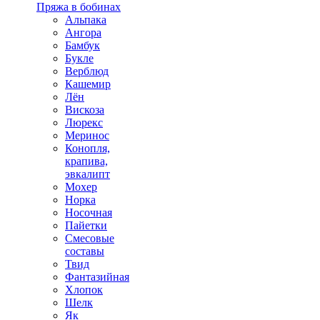
Пряжа в бобинах
Альпака
Ангора
Бамбук
Букле
Верблюд
Кашемир
Лён
Вискоза
Люрекс
Меринос
Конопля,
крапива,
эвкалипт
Мохер
Норка
Носочная
Пайетки
Смесовые
составы
Твид
Фантазийная
Хлопок
Шелк
Як