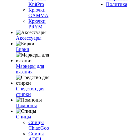
KnitPro
Политика
Крючки
GAMMA
Крючки
PRYM
Аксессуары
Бирки
Маркеры для
вязания
Средство для
стирки
Помпоны
Спицы
Спицы
ChiaoGoo
Спицы
ADDI