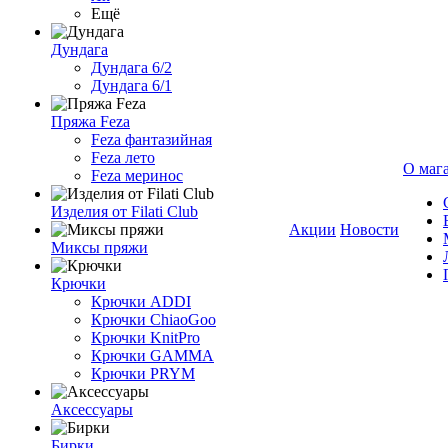
Ещё
Дундага
Дундага 6/2
Дундага 6/1
Пряжа Feza
Feza фантазийная
Feza лето
О маг
Feza меринос
Изделия от Filati Club
Акции
Новости
Миксы пряжи
Крючки
Крючки ADDI
Крючки ChiaoGoo
Крючки KnitPro
Крючки GAMMA
Крючки PRYM
Аксессуары
Бирки