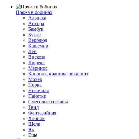
Пряжа в бобинах
Альпака
Ангора
Бамбук
Букле
Верблюд
Кашемир
Лён
Вискоза
Люрекс
Меринос
Конопля, крапива, эвкалипт
Мохер
Норка
Носочная
Пайетки
Смесовые составы
Твид
Фантазийная
Хлопок
Шелк
Як
Ещё