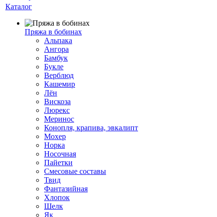
Каталог
Пряжа в бобинах
Альпака
Ангора
Бамбук
Букле
Верблюд
Кашемир
Лён
Вискоза
Люрекс
Меринос
Конопля, крапива, эвкалипт
Мохер
Норка
Носочная
Пайетки
Смесовые составы
Твид
Фантазийная
Хлопок
Шелк
Як