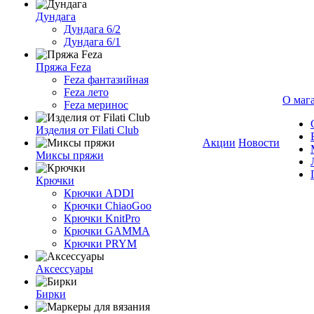
Дундага
Дундага 6/2
Дундага 6/1
Пряжа Feza
Feza фантазийная
Feza лето
О маг
Feza меринос
Изделия от Filati Club
Акции
Новости
Миксы пряжи
Крючки
Крючки ADDI
Крючки ChiaoGoo
Крючки KnitPro
Крючки GAMMA
Крючки PRYM
Аксессуары
Бирки