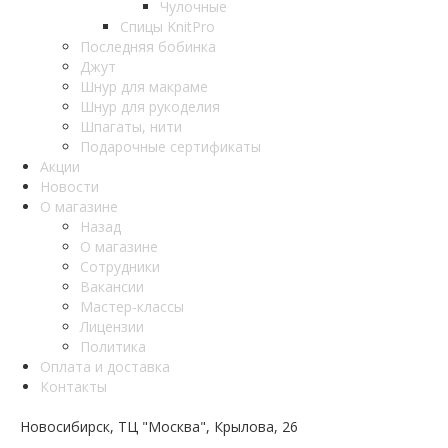
Чулочные
Спицы KnitPro
Последняя бобинка
Джут
Шнур для макраме
Шнур для рукоделия
Шпагаты, нити
Подарочные сертификаты
Акции
Новости
О магазине
Назад
О магазине
Сотрудники
Вакансии
Мастер-классы
Лицензии
Политика
Оплата и доставка
Контакты
Новосибирск, ТЦ "Москва", Крылова, 26