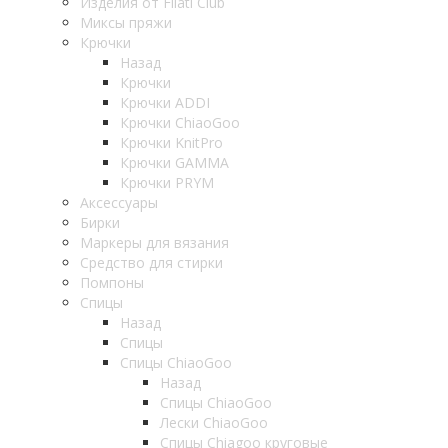
Изделия от Filati Club
Миксы пряжи
Крючки
Назад
Крючки
Крючки ADDI
Крючки ChiaoGoo
Крючки KnitPro
Крючки GAMMA
Крючки PRYM
Аксессуары
Бирки
Маркеры для вязания
Средство для стирки
Помпоны
Спицы
Назад
Спицы
Спицы ChiaoGoo
Назад
Спицы ChiaoGoo
Лески ChiaoGoo
Cпицы Сhiagoo круговые