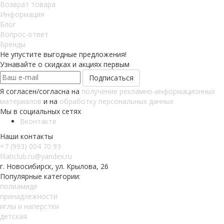
Возврат товара
Информация
Блог
Вопрос-ответ
Бренды
Не упустите выгодные предложения!
Узнавайте о скидках и акциях первым
Я согласен/согласна на
получение рекламно-информационных
материалов
и на
обработку персональных данных
Мы в социальных сетях
Вконтакте
Наши контакты
+7 (993) 004 70 93
filaticlub.ru@yandex.ru
г. Новосибирск, ул. Крылова, 26
Популярные категории:
полиамиде
принадлежности
иглы и наперстки
детская