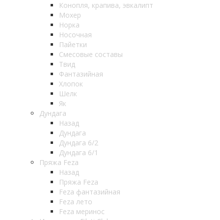
Конопля, крапива, эвкалипт
Мохер
Норка
Носочная
Пайетки
Смесовые составы
Твид
Фантазийная
Хлопок
Шелк
Як
Дундага
Назад
Дундага
Дундага 6/2
Дундага 6/1
Пряжа Feza
Назад
Пряжа Feza
Feza фантазийная
Feza лето
Feza меринос