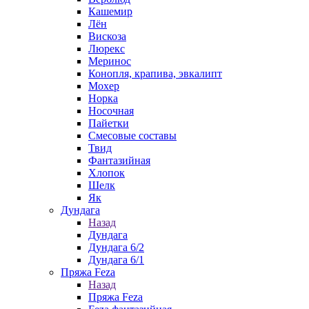
Кашемир
Лён
Вискоза
Люрекс
Меринос
Конопля, крапива, эвкалипт
Мохер
Норка
Носочная
Пайетки
Смесовые составы
Твид
Фантазийная
Хлопок
Шелк
Як
Дундага
Назад
Дундага
Дундага 6/2
Дундага 6/1
Пряжа Feza
Назад
Пряжа Feza