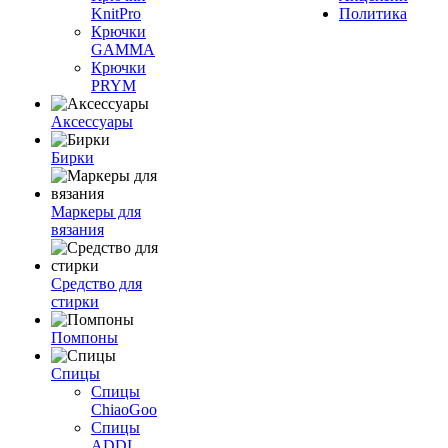
KnitPro
Политика
Крючки
GAMMA
Крючки
PRYM
Аксессуары
Бирки
Маркеры для
вязания
Средство для
стирки
Помпоны
Спицы
Спицы
ChiaoGoo
Спицы
ADDI