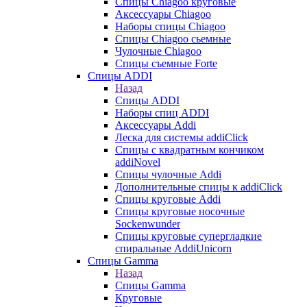
Cпицы Сhiagoo круговые
Аксессуары Chiagoo
Наборы спицы Chiagoo
Спицы Chiagoo сьемные
Чулочные Chiagoo
Спицы съемные Forte
Спицы ADDI
Назад
Спицы ADDI
Наборы спиц ADDI
Аксессуары Addi
Леска для системы addiClick
Спицы с квадратным кончиком
addiNovel
Спицы чулочные Addi
Дополнительные спицы к addiClick
Спицы круговые Addi
Спицы круговые носочные
Sockenwunder
Спицы круговые супергладкие
спиральные AddiUnicorn
Спицы Gamma
Назад
Спицы Gamma
Круговые