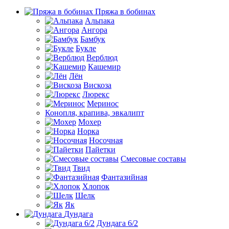
Пряжа в бобинах
Альпака
Ангора
Бамбук
Букле
Верблюд
Кашемир
Лён
Вискоза
Люрекс
Меринос
Конопля, крапива, эвкалипт
Мохер
Норка
Носочная
Пайетки
Смесовые составы
Твид
Фантазийная
Хлопок
Шелк
Як
Дундага
Дундага 6/2