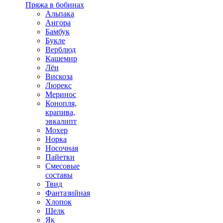
Пряжа в бобинах
Альпака
Ангора
Бамбук
Букле
Верблюд
Кашемир
Лён
Вискоза
Люрекс
Меринос
Конопля,
крапива,
эвкалипт
Мохер
Норка
Носочная
Пайетки
Смесовые
составы
Твид
Фантазийная
Хлопок
Шелк
Як