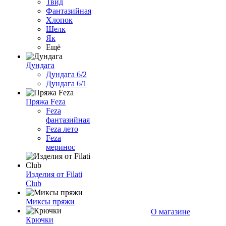
Твид
Фантазийная
Хлопок
Шелк
Як
Ещё
Дундага
Дундага 6/2
Дундага 6/1
Пряжа Feza
Feza
фантазийная
Feza лето
Feza
меринос
Изделия от Filati
Club
Миксы пряжи
О магазине
Крючки