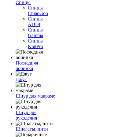
Спицы
Спицы
ChiaoGoo
Спицы
ADDI
Спицы
Gamma
Спицы
KnitPro
Последняя
бобинка
Джут
Шнур для макраме
Шнур для
рукоделия
Шпагаты, нити