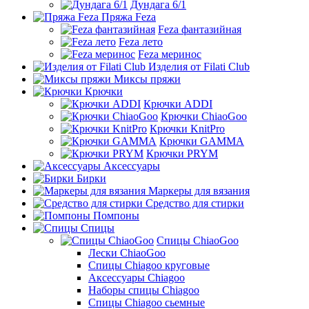
Дундага 6/1
Пряжа Feza
Feza фантазийная
Feza лето
Feza меринос
Изделия от Filati Club
Миксы пряжи
Крючки
Крючки ADDI
Крючки ChiaoGoo
Крючки KnitPro
Крючки GAMMA
Крючки PRYM
Аксессуары
Бирки
Маркеры для вязания
Средство для стирки
Помпоны
Спицы
Спицы ChiaoGoo
Лески ChiaoGoo
Cпицы Сhiagoo круговые
Аксессуары Chiagoo
Наборы спицы Chiagoo
Спицы Chiagoo сьемные