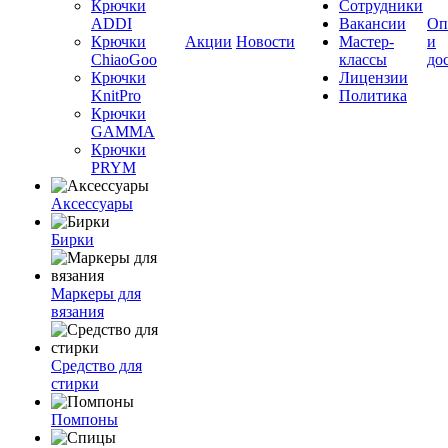
Крючки
Сотрудники
ADDI
Вакансии
Оп
Крючки
Акции
Новости
Мастер-
и
ChiaoGoo
классы
до
Крючки
Лицензии
KnitPro
Политика
Крючки
GAMMA
Крючки
PRYM
Аксессуары
Бирки
Маркеры для
вязания
Средство для
стирки
Помпоны