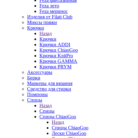
Feza фантазийная
Feza лето
Feza меринос
Изделия от Filati Club
Миксы пряжи
Крючки
Назад
Крючки
Крючки ADDI
Крючки ChiaoGoo
Крючки KnitPro
Крючки GAMMA
Крючки PRYM
Аксессуары
Бирки
Маркеры для вязания
Средство для стирки
Помпоны
Спицы
Назад
Спицы
Спицы ChiaoGoo
Назад
Спицы ChiaoGoo
Лески ChiaoGoo