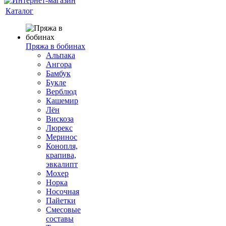
Каталог
Пряжа в бобинах
Альпака
Ангора
Бамбук
Букле
Верблюд
Кашемир
Лён
Вискоза
Люрекс
Меринос
Конопля,
крапива,
эвкалипт
Мохер
Норка
Носочная
Пайетки
Смесовые
составы