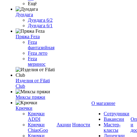
Ещё
Дундага
Дундага 6/2
Дундага 6/1
Пряжа Feza
Feza
фантазийная
Feza лето
Feza
меринос
Изделия от Filati
Club
Миксы пряжи
О магазине
Крючки
Крючки
Сотрудники
ADDI
Вакансии
Оп
Крючки
Акции
Новости
Мастер-
и
ChiaoGoo
классы
до
Крючки
Лицензии