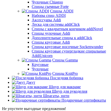
Чулочные Chiagoo
Спицы съемные Forte
Спицы ADDI
Наборы спиц ADDI
Аксессуары Addi
Леска для системы addiClick
Спицы с квадратным кончиком addiNovel
Спицы чулочные Addi
Дополнительные спицы к addiClick
Спицы круговые Addi
Спицы круговые носочные Sockenwunder
Спицы круговые супергладкие спиральные
AddiUnicorn
Спицы Gamma
Круговые
Чулочные
Спицы KnitPro
Последняя бобинка
Джут
Шнур для макраме
Шнур для рукоделия
Шпагаты, нити
Подарочные сертификаты
Не упустите выгодные предложения!