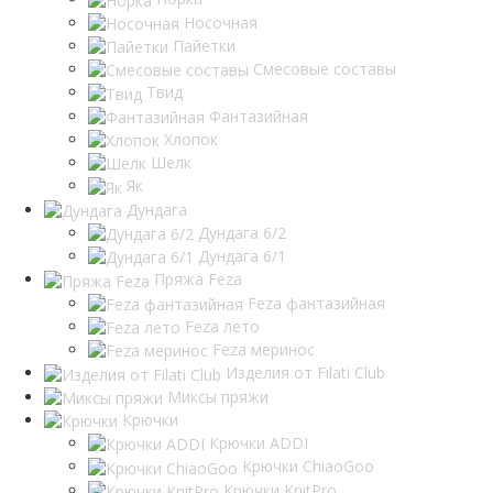
Носочная
Пайетки
Смесовые составы
Твид
Фантазийная
Хлопок
Шелк
Як
Дундага
Дундага 6/2
Дундага 6/1
Пряжа Feza
Feza фантазийная
Feza лето
Feza меринос
Изделия от Filati Club
Миксы пряжи
Крючки
Крючки ADDI
Крючки ChiaoGoo
Крючки KnitPro