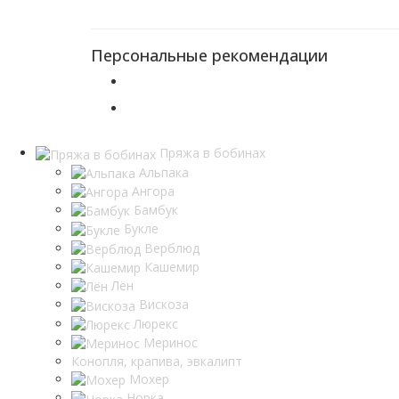
Персональные рекомендации
Пряжа в бобинах
Альпака
Ангора
Бамбук
Букле
Верблюд
Кашемир
Лён
Вискоза
Люрекс
Меринос
Конопля, крапива, эвкалипт
Мохер
Норка