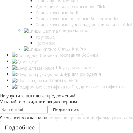
Спицы чулочные Addi
Дополнительные спицы к addiClick
Спицы круговые Addi
Спицы круговые носочные Sockenwunder
Спицы круговые супергладкие спиральные AddiU
Спицы Gamma
Круговые
Чулочные
Спицы KnitPro
Последняя бобинка
Джут
Шнур для макраме
Шнур для рукоделия
Шпагаты, нити
Подарочные сертификаты
Не упустите выгодные предложения!
Узнавайте о скидках и акциях первым
Я согласен/согласна на
получение рекламно-информационных м
Подробнее