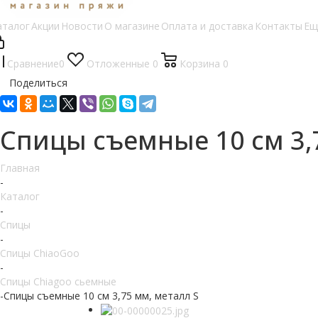
аталог
Акции
Новости
О магазине
Оплата и доставка
Контакты
Ещ
Сравнение
0
Отложенные
0
Корзина
0
Поделиться
Спицы съемные 10 см 3,
Главная
-
Каталог
-
Спицы
-
Спицы ChiaoGoo
-
Спицы Chiagoo сьемные
-
Спицы съемные 10 см 3,75 мм, металл S