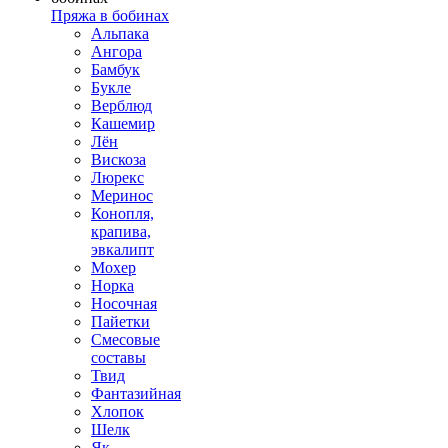
Пряжа в бобинах
Альпака
Ангора
Бамбук
Букле
Верблюд
Кашемир
Лён
Вискоза
Люрекс
Меринос
Конопля,
крапива,
эвкалипт
Мохер
Норка
Носочная
Пайетки
Смесовые
составы
Твид
Фантазийная
Хлопок
Шелк
Як