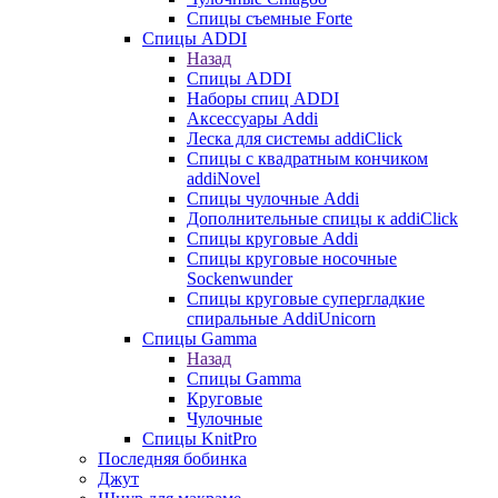
Спицы съемные Forte
Спицы ADDI
Назад
Спицы ADDI
Наборы спиц ADDI
Аксессуары Addi
Леска для системы addiClick
Спицы с квадратным кончиком
addiNovel
Спицы чулочные Addi
Дополнительные спицы к addiClick
Спицы круговые Addi
Спицы круговые носочные
Sockenwunder
Спицы круговые супергладкие
спиральные AddiUnicorn
Спицы Gamma
Назад
Спицы Gamma
Круговые
Чулочные
Спицы KnitPro
Последняя бобинка
Джут