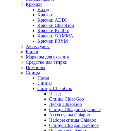
Крючки
Назад
Крючки
Крючки ADDI
Крючки ChiaoGoo
Крючки KnitPro
Крючки GAMMA
Крючки PRYM
Аксессуары
Бирки
Маркеры для вязания
Средство для стирки
Помпоны
Спицы
Назад
Спицы
Спицы ChiaoGoo
Назад
Спицы ChiaoGoo
Лески ChiaoGoo
Cпицы Сhiagoo круговые
Аксессуары Chiagoo
Наборы спицы Chiagoo
Спицы Chiagoo сьемные
Чулочные Chiagoo