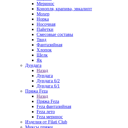
Меринос
Конопля, крапива, эвкалипт
Мохер
Норка
Носочная
Пайетки
Смесовые составы
Твид
Фантазийная
Хлопок
Шелк
Як
Дундага
Назад
Дундага
Дундага 6/2
Дундага 6/1
Пряжа Feza
Назад
Пряжа Feza
Feza фантазийная
Feza лето
Feza меринос
Изделия от Filati Club
Миксы пряжи