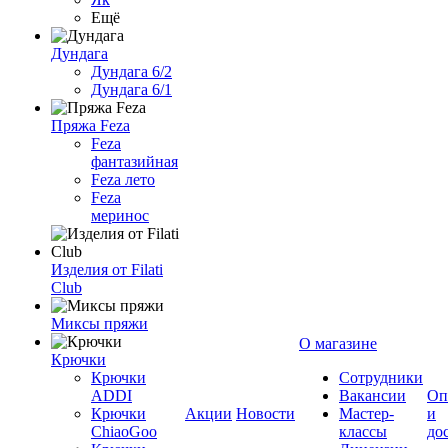
Ещё
Дундага
Дундага 6/2
Дундага 6/1
Пряжа Feza
Feza
фантазийная
Feza лето
Feza
меринос
Изделия от Filati
Club
Миксы пряжи
О магазине
Крючки
Крючки
Сотрудники
ADDI
Вакансии
Оп
Крючки
Акции
Новости
Мастер-
и
ChiaoGoo
классы
до