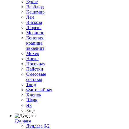
Букле
Верблюд
Кашемир
Лён
Вискоза
Люрекс
Меринос
Конопля,
крапива,
эвкалипт
Мохер
Норка
Носочная
Пайетки
Смесовые
составы
Твид
Фантазийная
Хлопок
Шелк
Як
Ещё
Дундага
Дундага 6/2