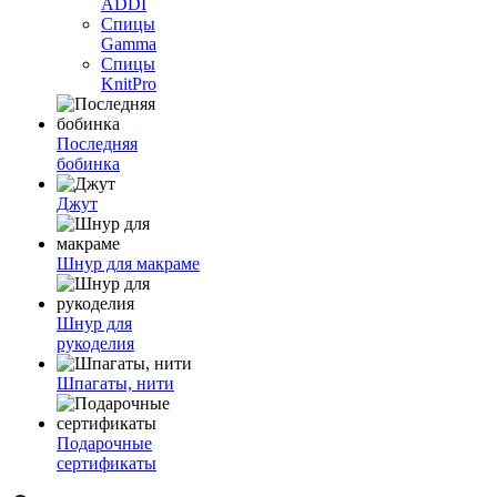
ADDI
Спицы
Gamma
Спицы
KnitPro
Последняя
бобинка
Джут
Шнур для макраме
Шнур для
рукоделия
Шпагаты, нити
Подарочные
сертификаты