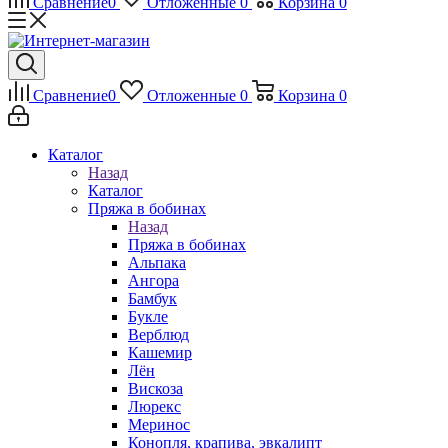
Сравнение
0
Отложенные
0
Корзина
0
Сравнение
0
Отложенные
0
Корзина
0
Каталог
Назад
Каталог
Пряжа в бобинах
Назад
Пряжа в бобинах
Альпака
Ангора
Бамбук
Букле
Верблюд
Кашемир
Лён
Вискоза
Люрекс
Меринос
Конопля, крапива, эвкалипт