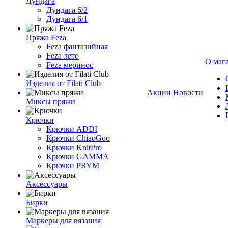
Дундага
Дундага 6/2
Дундага 6/1
Пряжа Feza
Feza фантазийная
Feza лето
О маг
Feza меринос
Изделия от Filati Club
Акции
Новости
Миксы пряжи
Крючки
Крючки ADDI
Крючки ChiaoGoo
Крючки KnitPro
Крючки GAMMA
Крючки PRYM
Аксессуары
Бирки
Маркеры для вязания