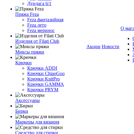
Дундага 6/1
Пряжа Feza
Feza фантазийная
Feza лето
О маг
Feza меринос
Изделия от Filati Club
Акции
Новости
Миксы пряжи
Крючки
Крючки ADDI
Крючки ChiaoGoo
Крючки KnitPro
Крючки GAMMA
Крючки PRYM
Аксессуары
Бирки
Маркеры для вязания
Средство для стирки