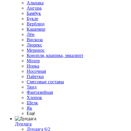
Альпака
Ангора
Бамбук
Букле
Верблюд
Кашемир
Лён
Вискоза
Люрекс
Меринос
Конопля, крапива, эвкалипт
Мохер
Норка
Носочная
Пайетки
Смесовые составы
Твид
Фантазийная
Хлопок
Шелк
Як
Ещё
Дундага
Дундага 6/2