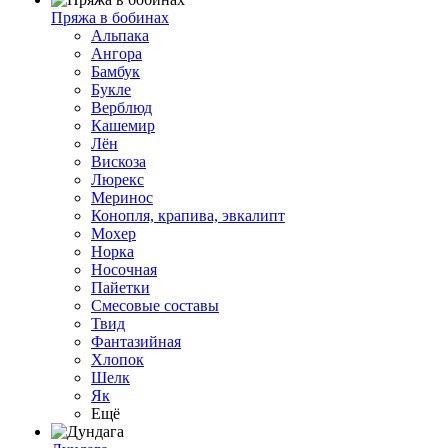
Пряжа в бобинах
Альпака
Ангора
Бамбук
Букле
Верблюд
Кашемир
Лён
Вискоза
Люрекс
Меринос
Конопля, крапива, эвкалипт
Мохер
Норка
Носочная
Пайетки
Смесовые составы
Твид
Фантазийная
Хлопок
Шелк
Як
Ещё