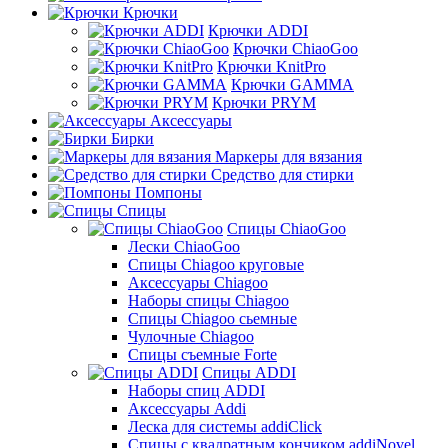
Крючки
Крючки ADDI
Крючки ChiaoGoo
Крючки KnitPro
Крючки GAMMA
Крючки PRYM
Аксессуары
Бирки
Маркеры для вязания
Средство для стирки
Помпоны
Спицы
Спицы ChiaoGoo
Лески ChiaoGoo
Cпицы Сhiagoo круговые
Аксессуары Chiagoo
Наборы спицы Chiagoo
Спицы Chiagoo сьемные
Чулочные Chiagoo
Спицы съемные Forte
Спицы ADDI
Наборы спиц ADDI
Аксессуары Addi
Леска для системы addiClick
Спицы с квадратным кончиком addiNovel