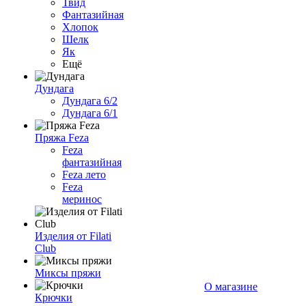
Твид
Фантазийная
Хлопок
Шелк
Як
Ещё
Дундага
Дундага 6/2
Дундага 6/1
Пряжа Feza
Feza
фантазийная
Feza лето
Feza
меринос
Изделия от Filati
Club
Миксы пряжи
О магазине
Крючки