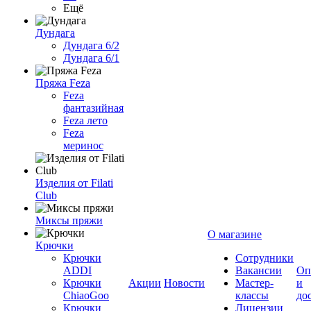
Ещё
Дундага
Дундага 6/2
Дундага 6/1
Пряжа Feza
Feza
фантазийная
Feza лето
Feza
меринос
Изделия от Filati
Club
Миксы пряжи
О магазине
Крючки
Крючки
Сотрудники
ADDI
Вакансии
Оп
Крючки
Акции
Новости
Мастер-
и
ChiaoGoo
классы
до
Крючки
Лицензии