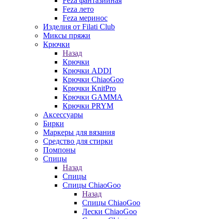
Feza фантазийная
Feza лето
Feza меринос
Изделия от Filati Club
Миксы пряжи
Крючки
Назад
Крючки
Крючки ADDI
Крючки ChiaoGoo
Крючки KnitPro
Крючки GAMMA
Крючки PRYM
Аксессуары
Бирки
Маркеры для вязания
Средство для стирки
Помпоны
Спицы
Назад
Спицы
Спицы ChiaoGoo
Назад
Спицы ChiaoGoo
Лески ChiaoGoo