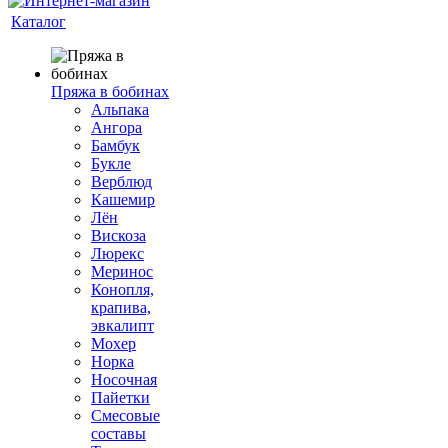
Каталог
Пряжа в бобинах
Альпака
Ангора
Бамбук
Букле
Верблюд
Кашемир
Лён
Вискоза
Люрекс
Меринос
Конопля,
крапива,
эвкалипт
Мохер
Норка
Носочная
Пайетки
Смесовые
составы