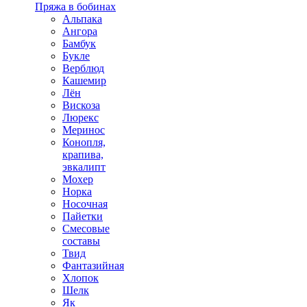
Пряжа в бобинах
Альпака
Ангора
Бамбук
Букле
Верблюд
Кашемир
Лён
Вискоза
Люрекс
Меринос
Конопля,
крапива,
эвкалипт
Мохер
Норка
Носочная
Пайетки
Смесовые
составы
Твид
Фантазийная
Хлопок
Шелк
Як