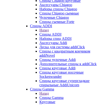
Cпицы Сhiagoo круговые
Аксессуары Chiagoo
Наборы спицы Chiagoo
Спицы Chiagoo сьемные
Чулочные Chiagoo
Спицы съемные Forte
Спицы ADDI
Назад
Спицы ADDI
Наборы спиц ADDI
Аксессуары Addi
Леска для системы addiClick
Спицы с квадратным кончиком
addiNovel
Спицы чулочные Addi
Дополнительные спицы к addiClick
Спицы круговые Addi
Спицы круговые носочные
Sockenwunder
Спицы круговые супергладкие
спиральные AddiUnicorn
Спицы Gamma
Назад
Спицы Gamma
Круговые