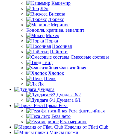
Кашемир
Лён
Вискоза
Люрекс
Меринос
Конопля, крапива, эвкалипт
Мохер
Норка
Носочная
Пайетки
Смесовые составы
Твид
Фантазийная
Хлопок
Шелк
Як
Дундага
Дундага 6/2
Дундага 6/1
Пряжа Feza
Feza фантазийная
Feza лето
Feza меринос
Изделия от Filati Club
Миксы пряжи