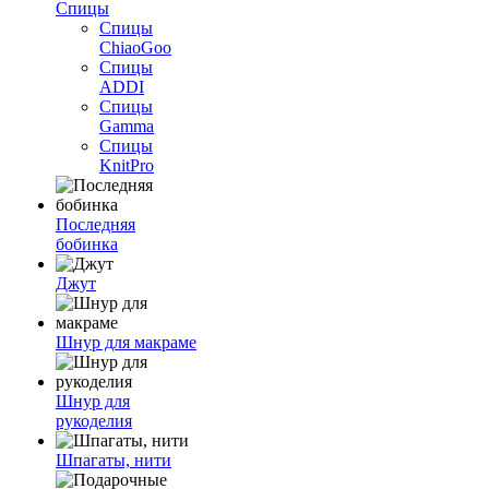
Спицы
Спицы
ChiaoGoo
Спицы
ADDI
Спицы
Gamma
Спицы
KnitPro
Последняя
бобинка
Джут
Шнур для макраме
Шнур для
рукоделия
Шпагаты, нити