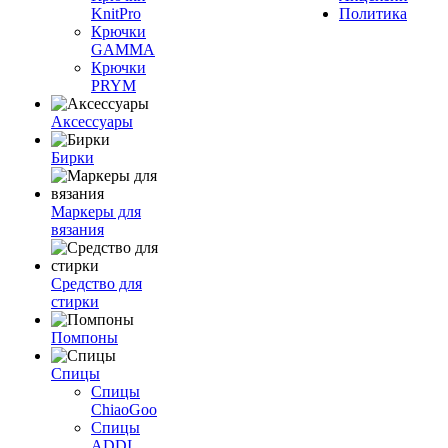
KnitPro
Политика
Крючки
GAMMA
Крючки
PRYM
Аксессуары
Бирки
Маркеры для
вязания
Средство для
стирки
Помпоны
Спицы
Спицы
ChiaoGoo
Спицы
ADDI