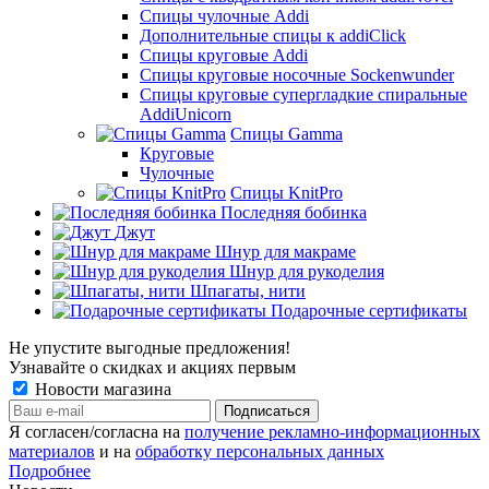
Спицы чулочные Addi
Дополнительные спицы к addiClick
Спицы круговые Addi
Спицы круговые носочные Sockenwunder
Спицы круговые супергладкие спиральные
AddiUnicorn
Спицы Gamma
Круговые
Чулочные
Спицы KnitPro
Последняя бобинка
Джут
Шнур для макраме
Шнур для рукоделия
Шпагаты, нити
Подарочные сертификаты
Не упустите выгодные предложения!
Узнавайте о скидках и акциях первым
Новости магазина
Я согласен/согласна на
получение рекламно-информационных
материалов
и на
обработку персональных данных
Подробнее