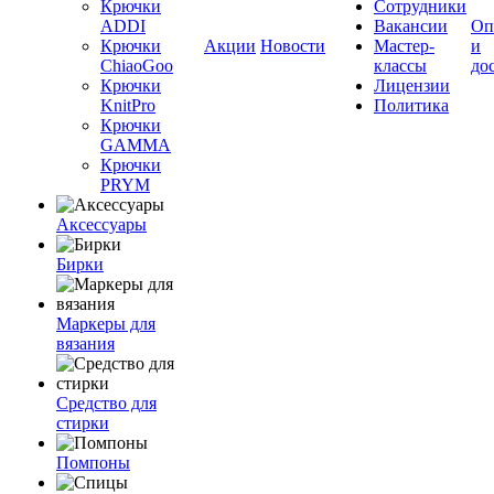
Крючки
Сотрудники
ADDI
Вакансии
Оп
Крючки
Акции
Новости
Мастер-
и
ChiaoGoo
классы
до
Крючки
Лицензии
KnitPro
Политика
Крючки
GAMMA
Крючки
PRYM
Аксессуары
Бирки
Маркеры для
вязания
Средство для
стирки
Помпоны