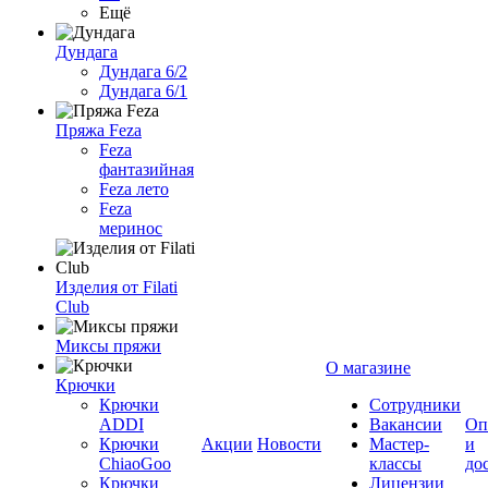
Ещё
Дундага
Дундага 6/2
Дундага 6/1
Пряжа Feza
Feza
фантазийная
Feza лето
Feza
меринос
Изделия от Filati
Club
Миксы пряжи
О магазине
Крючки
Крючки
Сотрудники
ADDI
Вакансии
Оп
Крючки
Акции
Новости
Мастер-
и
ChiaoGoo
классы
до
Крючки
Лицензии