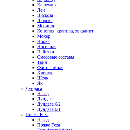
Кашемир
Лён
Вискоза
Люрекс
Меринос
Конопля, крапива, эвкалипт
Мохер
Норка
Носочная
Пайетки
Смесовые составы
Твид
Фантазийная
Хлопок
Шелк
Як
Дундага
Назад
Дундага
Дундага 6/2
Дундага 6/1
Пряжа Feza
Назад
Пряжа Feza