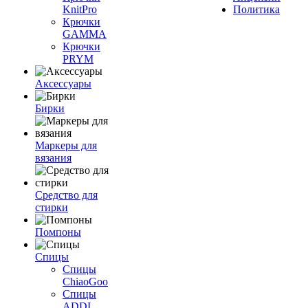
KnitPro
Политика
Крючки
GAMMA
Крючки
PRYM
Аксессуары
Бирки
Маркеры для
вязания
Средство для
стирки
Помпоны
Спицы
Спицы
ChiaoGoo
Спицы
ADDI