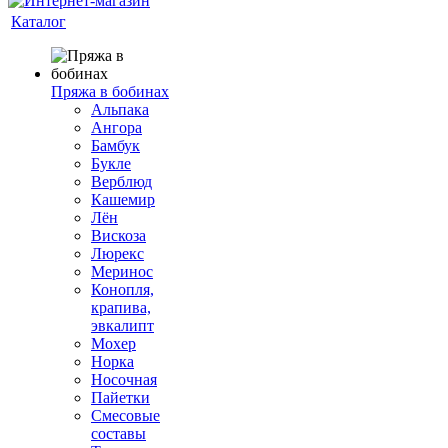
Каталог
Пряжа в бобинах
Альпака
Ангора
Бамбук
Букле
Верблюд
Кашемир
Лён
Вискоза
Люрекс
Меринос
Конопля,
крапива,
эвкалипт
Мохер
Норка
Носочная
Пайетки
Смесовые
составы