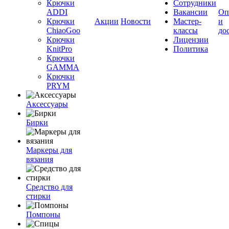
Крючки
Сотрудники
ADDI
Вакансии
Оп
Крючки
Акции
Новости
Мастер-
и
ChiaoGoo
классы
до
Крючки
Лицензии
KnitPro
Политика
Крючки
GAMMA
Крючки
PRYM
Аксессуары
Бирки
Маркеры для
вязания
Средство для
стирки
Помпоны