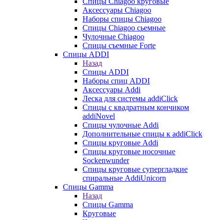
Cпицы Сhiagoo круговые
Аксессуары Chiagoo
Наборы спицы Chiagoo
Спицы Chiagoo сьемные
Чулочные Chiagoo
Спицы съемные Forte
Спицы ADDI
Назад
Спицы ADDI
Наборы спиц ADDI
Аксессуары Addi
Леска для системы addiClick
Спицы с квадратным кончиком
addiNovel
Спицы чулочные Addi
Дополнительные спицы к addiClick
Спицы круговые Addi
Спицы круговые носочные
Sockenwunder
Спицы круговые супергладкие
спиральные AddiUnicorn
Спицы Gamma
Назад
Спицы Gamma
Круговые