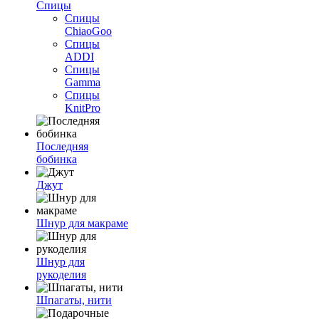
Спицы
Спицы
ChiaoGoo
Спицы
ADDI
Спицы
Gamma
Спицы
KnitPro
Последняя
бобинка
Джут
Шнур для макраме
Шнур для
рукоделия
Шпагаты, нити