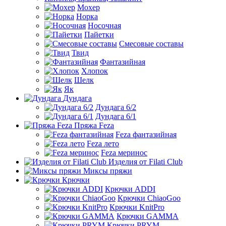
Мохер
Норка
Носочная
Пайетки
Смесовые составы
Твид
Фантазийная
Хлопок
Шелк
Як
Дундага
Дундага 6/2
Дундага 6/1
Пряжа Feza
Feza фантазийная
Feza лето
Feza меринос
Изделия от Filati Club
Миксы пряжи
Крючки
Крючки ADDI
Крючки ChiaoGoo
Крючки KnitPro
Крючки GAMMA
Крючки PRYM