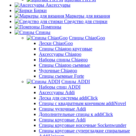
Аксессуары
Бирки
Маркеры для вязания
Средство для стирки
Помпоны
Спицы
Спицы ChiaoGoo
Лески ChiaoGoo
Cпицы Сhiagoo круговые
Аксессуары Chiagoo
Наборы спицы Chiagoo
Спицы Chiagoo сьемные
Чулочные Chiagoo
Спицы съемные Forte
Спицы ADDI
Наборы спиц ADDI
Аксессуары Addi
Леска для системы addiClick
Спицы с квадратным кончиком addiNovel
Спицы чулочные Addi
Дополнительные спицы к addiClick
Спицы круговые Addi
Спицы круговые носочные Sockenwunder
Спицы круговые супергладкие спиральные