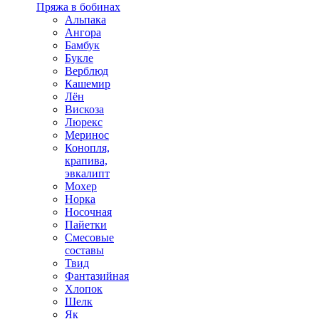
Пряжа в бобинах
Альпака
Ангора
Бамбук
Букле
Верблюд
Кашемир
Лён
Вискоза
Люрекс
Меринос
Конопля,
крапива,
эвкалипт
Мохер
Норка
Носочная
Пайетки
Смесовые
составы
Твид
Фантазийная
Хлопок
Шелк
Як