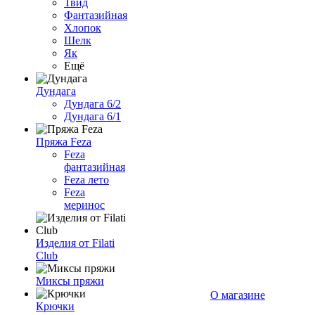
Твид
Фантазийная
Хлопок
Шелк
Як
Ещё
Дундага
Дундага 6/2
Дундага 6/1
Пряжа Feza
Feza
фантазийная
Feza лето
Feza
меринос
Изделия от Filati
Club
Миксы пряжи
О магазине
Крючки