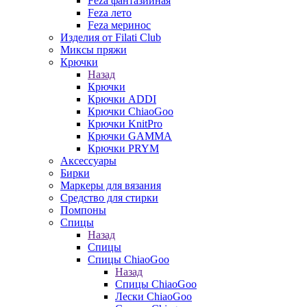
Feza фантазийная
Feza лето
Feza меринос
Изделия от Filati Club
Миксы пряжи
Крючки
Назад
Крючки
Крючки ADDI
Крючки ChiaoGoo
Крючки KnitPro
Крючки GAMMA
Крючки PRYM
Аксессуары
Бирки
Маркеры для вязания
Средство для стирки
Помпоны
Спицы
Назад
Спицы
Спицы ChiaoGoo
Назад
Спицы ChiaoGoo
Лески ChiaoGoo