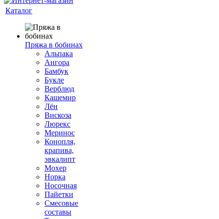
Каталог
Пряжа в бобинах
Альпака
Ангора
Бамбук
Букле
Верблюд
Кашемир
Лён
Вискоза
Люрекс
Меринос
Конопля,
крапива,
эвкалипт
Мохер
Норка
Носочная
Пайетки
Смесовые
составы