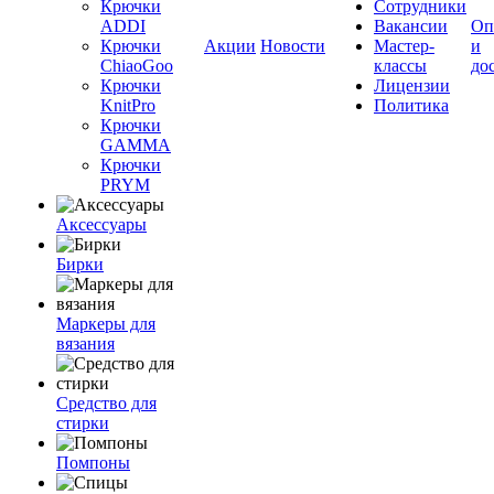
Крючки
Сотрудники
ADDI
Вакансии
Оп
Крючки
Акции
Новости
Мастер-
и
ChiaoGoo
классы
до
Крючки
Лицензии
KnitPro
Политика
Крючки
GAMMA
Крючки
PRYM
Аксессуары
Бирки
Маркеры для
вязания
Средство для
стирки
Помпоны