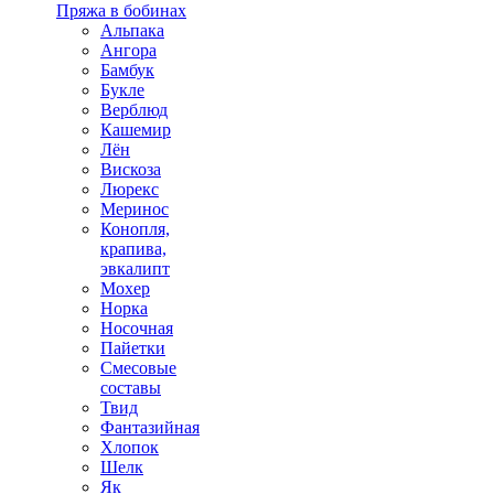
Пряжа в бобинах
Альпака
Ангора
Бамбук
Букле
Верблюд
Кашемир
Лён
Вискоза
Люрекс
Меринос
Конопля,
крапива,
эвкалипт
Мохер
Норка
Носочная
Пайетки
Смесовые
составы
Твид
Фантазийная
Хлопок
Шелк
Як