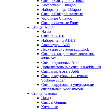
Cпицы Сhiagoo круговые
Аксессуары Chiagoo
Наборы спицы Chiagoo
Спицы Chiagoo сьемные
Чулочные Chiagoo
Спицы съемные Forte
Спицы ADDI
Назад
Спицы ADDI
Наборы спиц ADDI
Аксессуары Addi
Леска для системы addiClick
Спицы с квадратным кончиком
addiNovel
Спицы чулочные Addi
Дополнительные спицы к addiClick
Спицы круговые Addi
Спицы круговые носочные
Sockenwunder
Спицы круговые супергладкие
спиральные AddiUnicorn
Спицы Gamma
Назад
Спицы Gamma
Круговые