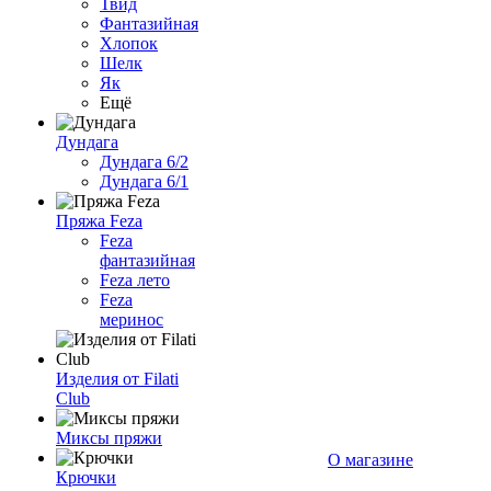
Твид
Фантазийная
Хлопок
Шелк
Як
Ещё
Дундага
Дундага 6/2
Дундага 6/1
Пряжа Feza
Feza
фантазийная
Feza лето
Feza
меринос
Изделия от Filati
Club
Миксы пряжи
О магазине
Крючки