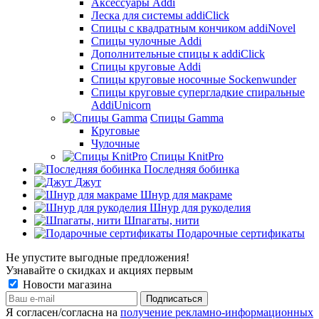
Аксессуары Addi
Леска для системы addiClick
Спицы с квадратным кончиком addiNovel
Спицы чулочные Addi
Дополнительные спицы к addiClick
Спицы круговые Addi
Спицы круговые носочные Sockenwunder
Спицы круговые супергладкие спиральные
AddiUnicorn
Спицы Gamma
Круговые
Чулочные
Спицы KnitPro
Последняя бобинка
Джут
Шнур для макраме
Шнур для рукоделия
Шпагаты, нити
Подарочные сертификаты
Не упустите выгодные предложения!
Узнавайте о скидках и акциях первым
Новости магазина
Я согласен/согласна на
получение рекламно-информационных