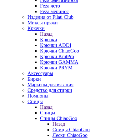
Feza фантазийная
Feza лето
Feza меринос
Изделия от Filati Club
Миксы пряжи
Крючки
Назад
Крючки
Крючки ADDI
Крючки ChiaoGoo
Крючки KnitPro
Крючки GAMMA
Крючки PRYM
Аксессуары
Бирки
Маркеры для вязания
Средство для стирки
Помпоны
Спицы
Назад
Спицы
Спицы ChiaoGoo
Назад
Спицы ChiaoGoo
Лески ChiaoGoo