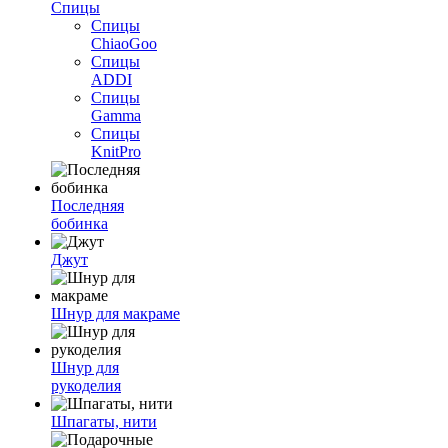
Спицы
Спицы
ChiaoGoo
Спицы
ADDI
Спицы
Gamma
Спицы
KnitPro
Последняя
бобинка
Джут
Шнур для макраме
Шнур для
рукоделия
Шпагаты, нити