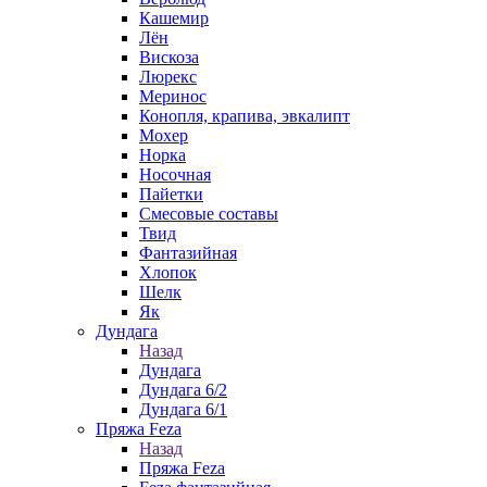
Кашемир
Лён
Вискоза
Люрекс
Меринос
Конопля, крапива, эвкалипт
Мохер
Норка
Носочная
Пайетки
Смесовые составы
Твид
Фантазийная
Хлопок
Шелк
Як
Дундага
Назад
Дундага
Дундага 6/2
Дундага 6/1
Пряжа Feza
Назад
Пряжа Feza