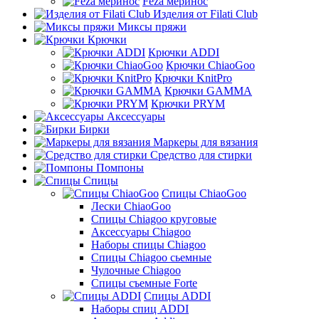
Feza меринос
Изделия от Filati Club
Миксы пряжи
Крючки
Крючки ADDI
Крючки ChiaoGoo
Крючки KnitPro
Крючки GAMMA
Крючки PRYM
Аксессуары
Бирки
Маркеры для вязания
Средство для стирки
Помпоны
Спицы
Спицы ChiaoGoo
Лески ChiaoGoo
Cпицы Сhiagoo круговые
Аксессуары Chiagoo
Наборы спицы Chiagoo
Спицы Chiagoo сьемные
Чулочные Chiagoo
Спицы съемные Forte
Спицы ADDI
Наборы спиц ADDI