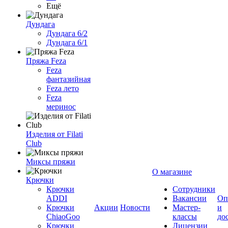
Ещё
Дундага
Дундага 6/2
Дундага 6/1
Пряжа Feza
Feza
фантазийная
Feza лето
Feza
меринос
Изделия от Filati
Club
Миксы пряжи
О магазине
Крючки
Крючки
Сотрудники
ADDI
Вакансии
Оп
Крючки
Акции
Новости
Мастер-
и
ChiaoGoo
классы
до
Крючки
Лицензии