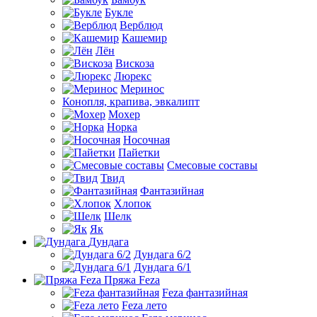
Букле
Верблюд
Кашемир
Лён
Вискоза
Люрекс
Меринос
Конопля, крапива, эвкалипт
Мохер
Норка
Носочная
Пайетки
Смесовые составы
Твид
Фантазийная
Хлопок
Шелк
Як
Дундага
Дундага 6/2
Дундага 6/1
Пряжа Feza
Feza фантазийная
Feza лето