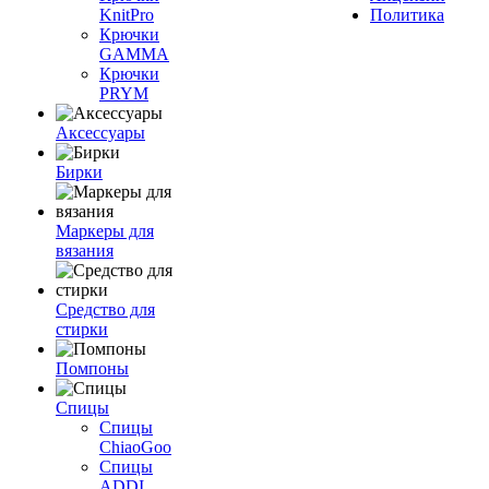
KnitPro
Политика
Крючки
GAMMA
Крючки
PRYM
Аксессуары
Бирки
Маркеры для
вязания
Средство для
стирки
Помпоны
Спицы
Спицы
ChiaoGoo
Спицы
ADDI