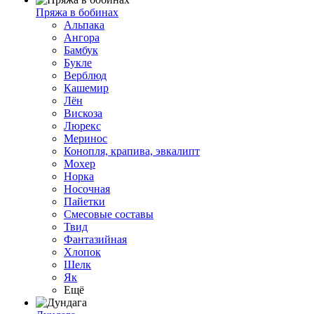
Пряжа в бобинах
Альпака
Ангора
Бамбук
Букле
Верблюд
Кашемир
Лён
Вискоза
Люрекс
Меринос
Конопля, крапива, эвкалипт
Мохер
Норка
Носочная
Пайетки
Смесовые составы
Твид
Фантазийная
Хлопок
Шелк
Як
Ещё