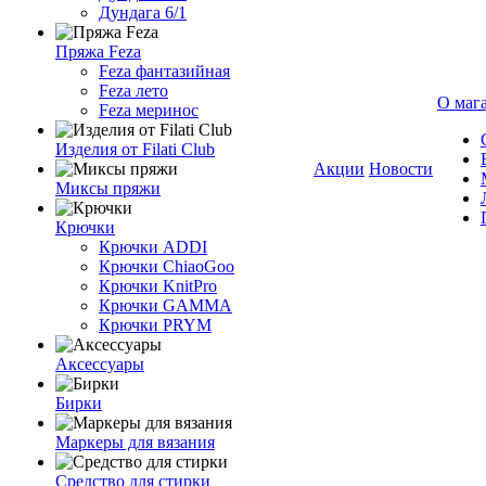
Дундага 6/1
Пряжа Feza
Feza фантазийная
Feza лето
О маг
Feza меринос
Изделия от Filati Club
Акции
Новости
Миксы пряжи
Крючки
Крючки ADDI
Крючки ChiaoGoo
Крючки KnitPro
Крючки GAMMA
Крючки PRYM
Аксессуары
Бирки
Маркеры для вязания
Средство для стирки