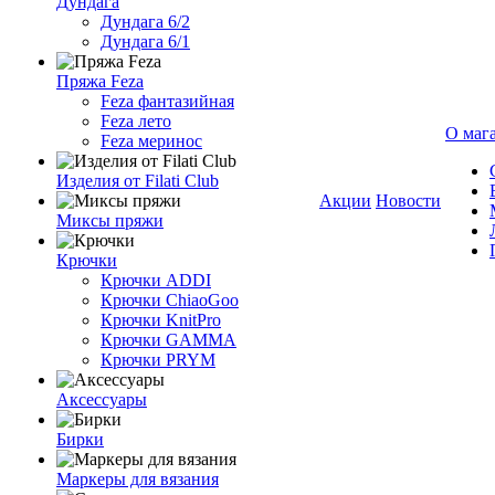
Дундага
Дундага 6/2
Дундага 6/1
Пряжа Feza
Feza фантазийная
Feza лето
О маг
Feza меринос
Изделия от Filati Club
Акции
Новости
Миксы пряжи
Крючки
Крючки ADDI
Крючки ChiaoGoo
Крючки KnitPro
Крючки GAMMA
Крючки PRYM
Аксессуары
Бирки
Маркеры для вязания