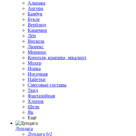
Альпака
Ангора
Бамбук
Букле
Верблюд
Кашемир
Лён
Вискоза
Люрекс
Меринос
Конопля, крапива, эвкалипт
Мохер
Норка
Носочная
Пайетки
Смесовые составы
Твид
Фантазийная
Хлопок
Шелк
Як
Ещё
Дундага
Дундага 6/2