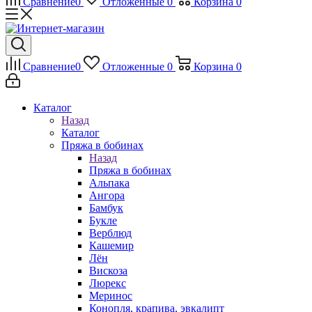
Сравнение
0
Отложенные
0
Корзина
0
Сравнение
0
Отложенные
0
Корзина
0
Каталог
Назад
Каталог
Пряжа в бобинах
Назад
Пряжа в бобинах
Альпака
Ангора
Бамбук
Букле
Верблюд
Кашемир
Лён
Вискоза
Люрекс
Меринос
Конопля, крапива, эвкалипт