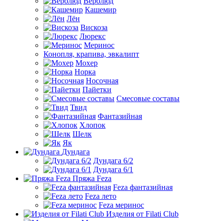
Верблюд
Кашемир
Лён
Вискоза
Люрекс
Меринос
Конопля, крапива, эвкалипт
Мохер
Норка
Носочная
Пайетки
Смесовые составы
Твид
Фантазийная
Хлопок
Шелк
Як
Дундага
Дундага 6/2
Дундага 6/1
Пряжа Feza
Feza фантазийная
Feza лето
Feza меринос
Изделия от Filati Club