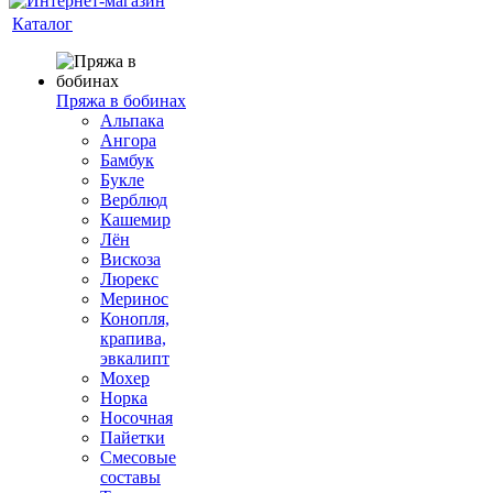
Каталог
Пряжа в бобинах
Альпака
Ангора
Бамбук
Букле
Верблюд
Кашемир
Лён
Вискоза
Люрекс
Меринос
Конопля,
крапива,
эвкалипт
Мохер
Норка
Носочная
Пайетки
Смесовые
составы