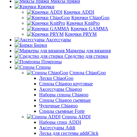
Миксы пряжи
Крючки
Крючки ADDI
Крючки ChiaoGoo
Крючки KnitPro
Крючки GAMMA
Крючки PRYM
Аксессуары
Бирки
Маркеры для вязания
Средство для стирки
Помпоны
Спицы
Спицы ChiaoGoo
Лески ChiaoGoo
Cпицы Сhiagoo круговые
Аксессуары Chiagoo
Наборы спицы Chiagoo
Спицы Chiagoo сьемные
Чулочные Chiagoo
Спицы съемные Forte
Спицы ADDI
Наборы спиц ADDI
Аксессуары Addi
Леска для системы addiClick