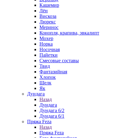
Кашемир
Лён
Вискоза
Люрекс
Меринос
Конопля, крапива, эвкалипт
Мохер
Норка
Носочная
Пайетки
Смесовые составы
Твид
Фантазийная
Хлопок
Шелк
Як
Дундага
Назад
Дундага
Дундага 6/2
Дундага 6/1
Пряжа Feza
Назад
Пряжа Feza