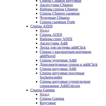
Cпицы Сhiagoo круговые
Аксессуары Chiagoo
Наборы спицы Chiagoo
Спицы Chiagoo сьемные
Чулочные Chiagoo
Спицы съемные Forte
Спицы ADDI
Назад
Спицы ADDI
Наборы спиц ADDI
Аксессуары Addi
Леска для системы addiClick
Спицы с квадратным кончиком
addiNovel
Спицы чулочные Addi
Дополнительные спицы к addiClick
Спицы круговые Addi
Спицы круговые носочные
Sockenwunder
Спицы круговые супергладкие
спиральные AddiUnicorn
Спицы Gamma
Назад
Спицы Gamma
Круговые