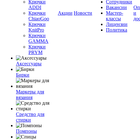
Крючки
Сотрудники
ADDI
Вакансии
Оп
Крючки
Акции
Новости
Мастер-
и
ChiaoGoo
классы
до
Крючки
Лицензии
KnitPro
Политика
Крючки
GAMMA
Крючки
PRYM
Аксессуары
Бирки
Маркеры для
вязания
Средство для
стирки
Помпоны