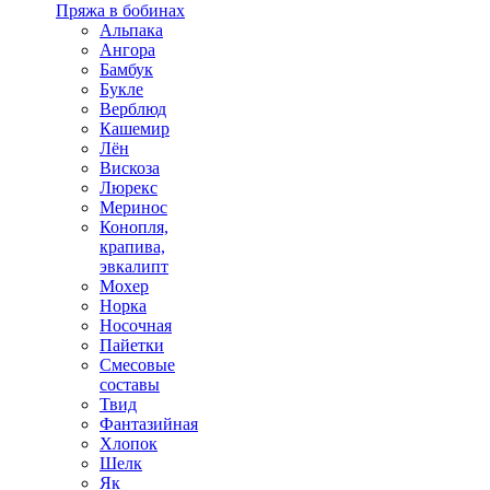
Пряжа в бобинах
Альпака
Ангора
Бамбук
Букле
Верблюд
Кашемир
Лён
Вискоза
Люрекс
Меринос
Конопля,
крапива,
эвкалипт
Мохер
Норка
Носочная
Пайетки
Смесовые
составы
Твид
Фантазийная
Хлопок
Шелк
Як