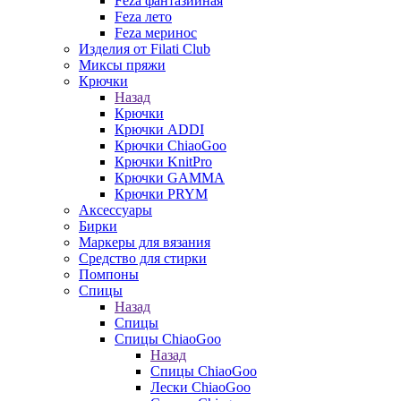
Feza фантазийная
Feza лето
Feza меринос
Изделия от Filati Club
Миксы пряжи
Крючки
Назад
Крючки
Крючки ADDI
Крючки ChiaoGoo
Крючки KnitPro
Крючки GAMMA
Крючки PRYM
Аксессуары
Бирки
Маркеры для вязания
Средство для стирки
Помпоны
Спицы
Назад
Спицы
Спицы ChiaoGoo
Назад
Спицы ChiaoGoo
Лески ChiaoGoo