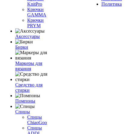
KnitPro
Политика
Крючки
GAMMA
Крючки
PRYM
Аксессуары
Бирки
Маркеры для
вязания
Средство для
стирки
Помпоны
Спицы
Спицы
ChiaoGoo
Спицы
ADDI