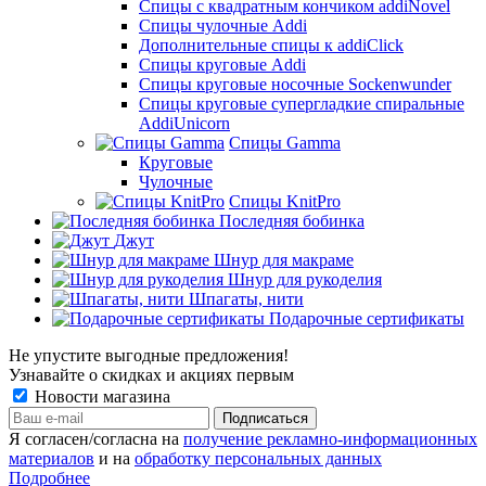
Спицы с квадратным кончиком addiNovel
Спицы чулочные Addi
Дополнительные спицы к addiClick
Спицы круговые Addi
Спицы круговые носочные Sockenwunder
Спицы круговые супергладкие спиральные
AddiUnicorn
Спицы Gamma
Круговые
Чулочные
Спицы KnitPro
Последняя бобинка
Джут
Шнур для макраме
Шнур для рукоделия
Шпагаты, нити
Подарочные сертификаты
Не упустите выгодные предложения!
Узнавайте о скидках и акциях первым
Новости магазина
Я согласен/согласна на
получение рекламно-информационных
материалов
и на
обработку персональных данных
Подробнее