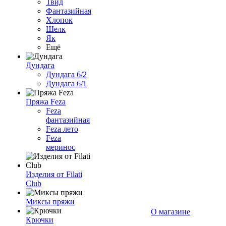
Твид
Фантазийная
Хлопок
Шелк
Як
Ещё
Дундага
Дундага 6/2
Дундага 6/1
Пряжа Feza
Feza
фантазийная
Feza лето
Feza
меринос
Изделия от Filati
Club
Миксы пряжи
О магазине
Крючки