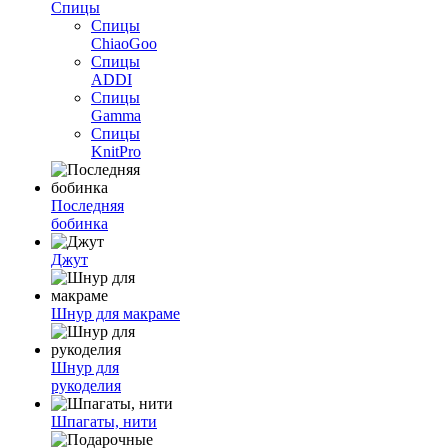
Спицы
Спицы
ChiaoGoo
Спицы
ADDI
Спицы
Gamma
Спицы
KnitPro
Последняя
бобинка
Джут
Шнур для макраме
Шнур для
рукоделия
Шпагаты, нити