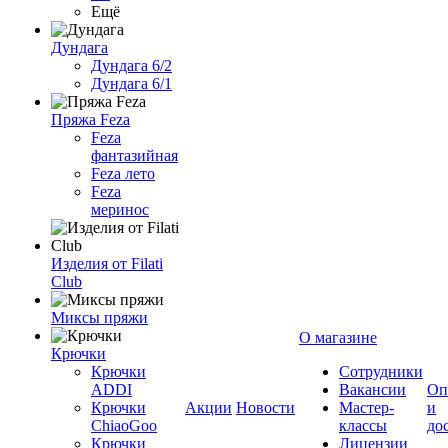
Ещё
Дундага
Дундага 6/2
Дундага 6/1
Пряжа Feza
Feza
фантазийная
Feza лето
Feza
меринос
Изделия от Filati
Club
Миксы пряжи
О магазине
Крючки
Крючки
Сотрудники
ADDI
Вакансии
Оп
Крючки
Акции
Новости
Мастер-
и
ChiaoGoo
классы
до
Крючки
Лицензии